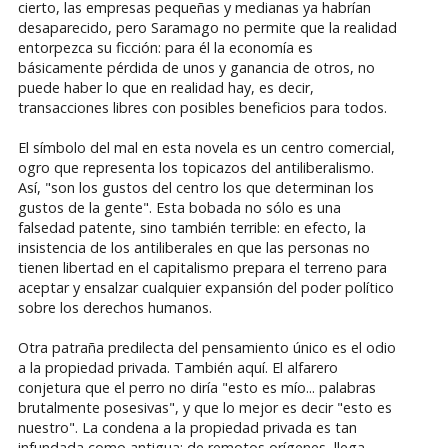
cierto, las empresas pequeñas y medianas ya habrían
desaparecido, pero Saramago no permite que la realidad
entorpezca su ficción: para él la economía es
básicamente pérdida de unos y ganancia de otros, no
puede haber lo que en realidad hay, es decir,
transacciones libres con posibles beneficios para todos.
El símbolo del mal en esta novela es un centro comercial,
ogro que representa los topicazos del antiliberalismo.
Así, "son los gustos del centro los que determinan los
gustos de la gente". Esta bobada no sólo es una
falsedad patente, sino también terrible: en efecto, la
insistencia de los antiliberales en que las personas no
tienen libertad en el capitalismo prepara el terreno para
aceptar y ensalzar cualquier expansión del poder político
sobre los derechos humanos.
Otra patraña predilecta del pensamiento único es el odio
a la propiedad privada. También aquí. El alfarero
conjetura que el perro no diría "esto es mío... palabras
brutalmente posesivas", y que lo mejor es decir "esto es
nuestro". La condena a la propiedad privada es tan
infundada como antigua: de remotos orígenes, llega