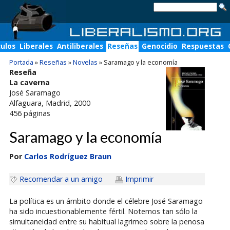
culos
Liberales
Antiliberales
Reseñas
Genocidio
Respuestas
Portada
»
Reseñas
»
Novelas
»
Saramago y la economía
Reseña
La caverna
José Saramago
Alfaguara
, Madrid, 2000
456
páginas
Saramago y la economía
Por
Carlos Rodríguez Braun
Recomendar a un amigo
Imprimir
La política es un ámbito donde el célebre José Saramago
ha sido incuestionablemente fértil. Notemos tan sólo la
simultaneidad entre su habitual lagrimeo sobre la penosa