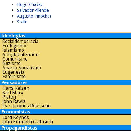
Hugo Chávez
Salvador Allende
Augusto Pinochet
Stalin
Ideologías
Socialdemocracia
Ecologismo
Islamismo
Antiglobalización
Comunismo
Nazismo
Anarco-socialismo
Eugenesia
Feminismo
Pensadores
Hans Kelsen
Karl Marx
Platón
John Rawls
Jean-Jacques Rousseau
Economistas
Lord Keynes
John Kenneth Galbraith
Propagandistas