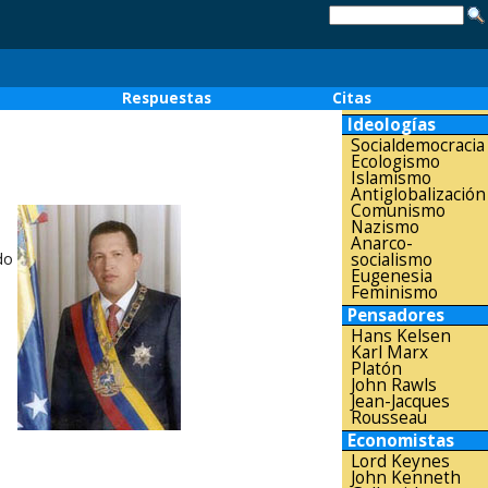
o
Respuestas
Citas
Ideologías
Socialdemocracia
Ecologismo
Islamismo
Antiglobalización
Comunismo
Nazismo
Anarco-
do
socialismo
Eugenesia
Feminismo
Pensadores
Hans Kelsen
Karl Marx
Platón
John Rawls
Jean-Jacques
Rousseau
Economistas
Lord Keynes
John Kenneth