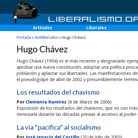
Artículos
Liberales
Portada
»
Antiliberales
»
Hugo Chávez
Hugo Chávez
Hugo Chávez (1954) es el más reciente y desgraciado ejempl
aprobar una nueva constitución, adoptar una política procast
población y aplastar sus libertades. Las manifestaciones d
el pseudogolpe de abril de 2002 y presumiblemente terminar
Los resultados del chavismo
Por
Clemente Ramírez
(8 de Marzo de 2006)
Exposición de los resultados del chavismo, que no son más 
Venezuela durante las décadas previas al ascenso al poder
La vía "pacífica" al socialismo
Por
José Ignacio del Castillo
(20 de Julio de 2003)