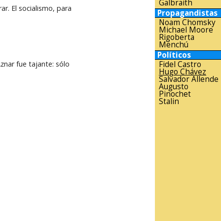
Galbraith
r. El socialismo, para
Propagandistas
Noam Chomsky
Michael Moore
Rigoberta
Menchú
Políticos
nar fue tajante: sólo
Fidel Castro
Hugo Chávez
Salvador Allende
Augusto
Pinochet
Stalin