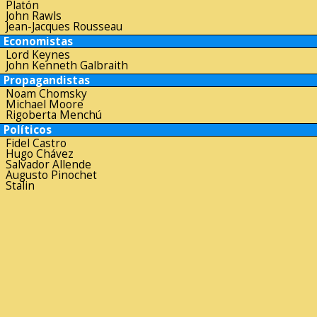
Platón
John Rawls
Jean-Jacques Rousseau
Economistas
Lord Keynes
John Kenneth Galbraith
Propagandistas
Noam Chomsky
Michael Moore
Rigoberta Menchú
Políticos
Fidel Castro
Hugo Chávez
Salvador Allende
Augusto Pinochet
Stalin