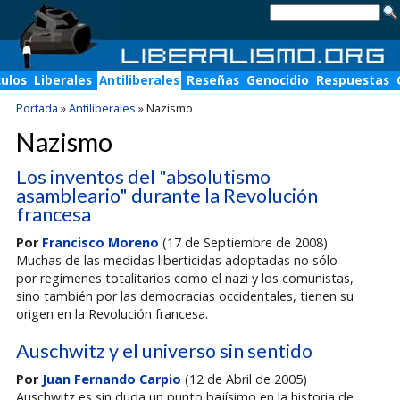
culos
Liberales
Antiliberales
Reseñas
Genocidio
Respuestas
Portada
»
Antiliberales
»
Nazismo
Nazismo
Los inventos del "absolutismo
asambleario" durante la Revolución
francesa
Por
Francisco Moreno
(17 de Septiembre de 2008)
Muchas de las medidas liberticidas adoptadas no sólo
por regímenes totalitarios como el nazi y los comunistas,
sino también por las democracias occidentales, tienen su
origen en la Revolución francesa.
Auschwitz y el universo sin sentido
Por
Juan Fernando Carpio
(12 de Abril de 2005)
Auschwitz es sin duda un punto bajísimo en la historia de