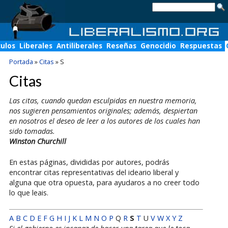
culos
Liberales
Antiliberales
Reseñas
Genocidio
Respuestas
Portada
»
Citas
»
S
Citas
Las citas, cuando quedan esculpidas en nuestra memoria,
nos sugieren pensamientos originales; además, despiertan
en nosotros el deseo de leer a los autores de los cuales han
sido tomadas.
Winston Churchill
En estas páginas, divididas por autores, podrás
encontrar citas representativas del ideario liberal y
alguna que otra opuesta, para ayudaros a no creer todo
lo que leais.
A
B
C
D
E
F
G
H
I
J
K
L
M
N
O
P
Q
R
S
T
U
V
W
X
Y
Z