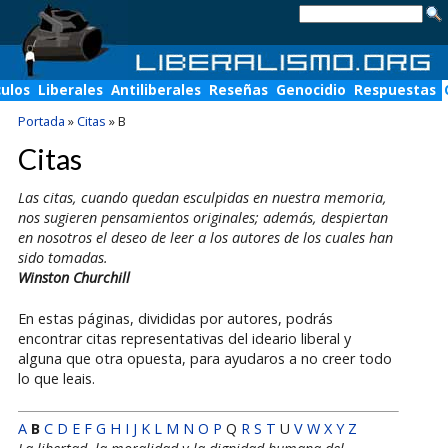
culos
Liberales
Antiliberales
Reseñas
Genocidio
Respuestas
Portada
»
Citas
»
B
Citas
Las citas, cuando quedan esculpidas en nuestra memoria,
nos sugieren pensamientos originales; además, despiertan
en nosotros el deseo de leer a los autores de los cuales han
sido tomadas.
Winston Churchill
En estas páginas, divididas por autores, podrás
encontrar citas representativas del ideario liberal y
alguna que otra opuesta, para ayudaros a no creer todo
lo que leais.
A
B
C
D
E
F
G
H
I
J
K
L
M
N
O
P
Q
R
S
T
U
V
W
X
Y
Z