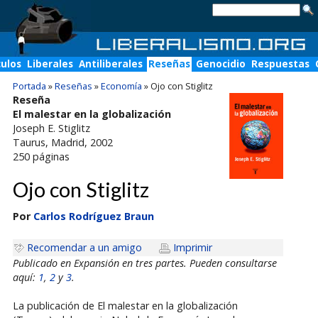
culos
Liberales
Antiliberales
Reseñas
Genocidio
Respuestas
Portada
»
Reseñas
»
Economía
»
Ojo con Stiglitz
Reseña
El malestar en la globalización
Joseph E. Stiglitz
Taurus
, Madrid, 2002
250
páginas
Ojo con Stiglitz
Por
Carlos Rodríguez Braun
Recomendar a un amigo
Imprimir
Publicado en Expansión en tres partes. Pueden consultarse
aquí:
1
,
2
y
3
.
La publicación de El malestar en la globalización