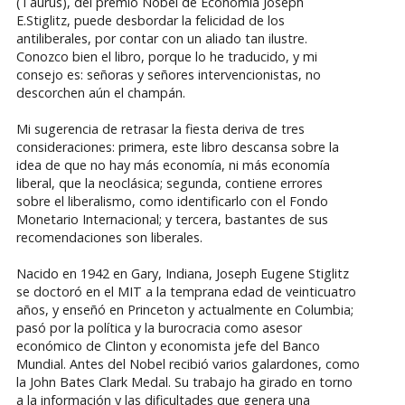
(Taurus), del premio Nobel de Economía Joseph
E.Stiglitz, puede desbordar la felicidad de los
antiliberales, por contar con un aliado tan ilustre.
Conozco bien el libro, porque lo he traducido, y mi
consejo es: señoras y señores intervencionistas, no
descorchen aún el champán.
Mi sugerencia de retrasar la fiesta deriva de tres
consideraciones: primera, este libro descansa sobre la
idea de que no hay más economía, ni más economía
liberal, que la neoclásica; segunda, contiene errores
sobre el liberalismo, como identificarlo con el Fondo
Monetario Internacional; y tercera, bastantes de sus
recomendaciones son liberales.
Nacido en 1942 en Gary, Indiana, Joseph Eugene Stiglitz
se doctoró en el MIT a la temprana edad de veinticuatro
años, y enseñó en Princeton y actualmente en Columbia;
pasó por la política y la burocracia como asesor
económico de Clinton y economista jefe del Banco
Mundial. Antes del Nobel recibió varios galardones, como
la John Bates Clark Medal. Su trabajo ha girado en torno
a la información y las dificultades que genera una