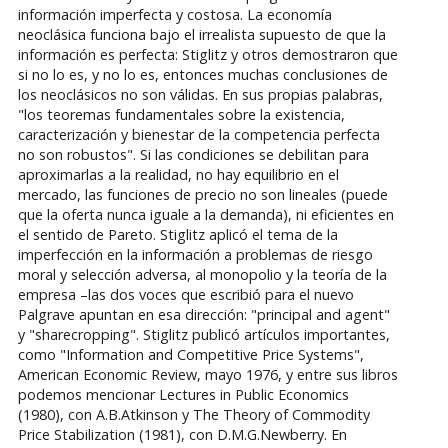
información imperfecta y costosa. La economía
neoclásica funciona bajo el irrealista supuesto de que la
información es perfecta: Stiglitz y otros demostraron que
si no lo es, y no lo es, entonces muchas conclusiones de
los neoclásicos no son válidas. En sus propias palabras,
"los teoremas fundamentales sobre la existencia,
caracterización y bienestar de la competencia perfecta
no son robustos". Si las condiciones se debilitan para
aproximarlas a la realidad, no hay equilibrio en el
mercado, las funciones de precio no son lineales (puede
que la oferta nunca iguale a la demanda), ni eficientes en
el sentido de Pareto. Stiglitz aplicó el tema de la
imperfección en la información a problemas de riesgo
moral y selección adversa, al monopolio y la teoría de la
empresa –las dos voces que escribió para el nuevo
Palgrave apuntan en esa dirección: "principal and agent"
y "sharecropping". Stiglitz publicó artículos importantes,
como "Information and Competitive Price Systems",
American Economic Review, mayo 1976, y entre sus libros
podemos mencionar Lectures in Public Economics
(1980), con A.B.Atkinson y The Theory of Commodity
Price Stabilization (1981), con D.M.G.Newberry. En