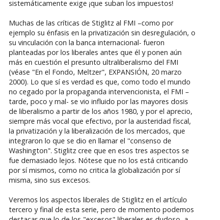
sistemáticamente exige ¡que suban los impuestos!
Muchas de las críticas de Stiglitz al FMI –como por
ejemplo su énfasis en la privatización sin desregulación, o
su vinculación con la banca internacional- fueron
planteadas por los liberales antes que él y ponen aún
más en cuestión el presunto ultraliberalismo del FMI
(véase "En el Fondo, Meltzer", EXPANSIÓN, 20 marzo
2000). Lo que sí es verdad es que, como todo el mundo
no cegado por la propaganda intervencionista, el FMI –
tarde, poco y mal- se vio influido por las mayores dosis
de liberalismo a partir de los años 1980, y por el aprecio,
siempre más vocal que efectivo, por la austeridad fiscal,
la privatización y la liberalización de los mercados, que
integraron lo que se dio en llamar el "consenso de
Washington". Stiglitz cree que en esos tres aspectos se
fue demasiado lejos. Nótese que no los está criticando
por sí mismos, como no critica la globalización por sí
misma, sino sus excesos.
Veremos los aspectos liberales de Stiglitz en el artículo
tercero y final de esta serie, pero de momento podemos
destacar que lo de los "excesos" liberales es dudoso, a