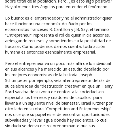
sobre total de la población. Pero, ¿es esto algo positivo?
Hay al menos tres ángulos para entender el fenómeno.
Lo bueno: es el emprendedor y no el administrador quien
hace funcionar una economía. Acuñado por los
economistas franceses R. Cantillon y J.B. Say, el término
“Entrepreneur” representa el rol de quien inicia acciones,
arriesgando recursos y sometiéndose a la posibilidad de
fracasar. Como podemos darnos cuenta, toda acción
humana es entonces esencialmente empresarial.
Pero el entrepreneur va un poco más allá de lo individual
en sus alcances y ha merecido un estudio detallado por
los mejores economistas de la historia. Joseph
Schumpeter por ejemplo, veía al entrepreneur detrás de
su celebre idea de “destrucción creativa” en que un Henry
Ford sacaba de su zona de confort a la sociedad -en
especial a los herreros y criadores de caballos- para
llevarla a un siguiente nivel de bienestar. Israel Kirzner por
otro lado en su obra “Competition and Entepreneurship”
nos dice que su papel es el de encontrar oportunidades
subvaluadas y llevar agua donde hay sedientos, lo cual
sin duda se deriva del rol predominante que sus