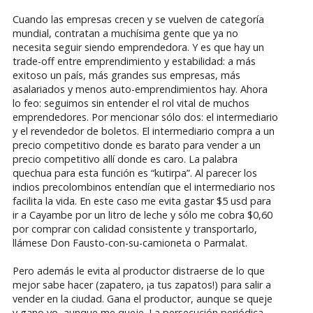
Cuando las empresas crecen y se vuelven de categoría
mundial, contratan a muchísima gente que ya no
necesita seguir siendo emprendedora. Y es que hay un
trade-off entre emprendimiento y estabilidad: a más
exitoso un país, más grandes sus empresas, más
asalariados y menos auto-emprendimientos hay. Ahora
lo feo: seguimos sin entender el rol vital de muchos
emprendedores. Por mencionar sólo dos: el intermediario
y el revendedor de boletos. El intermediario compra a un
precio competitivo donde es barato para vender a un
precio competitivo allí donde es caro. La palabra
quechua para esta función es “kutirpa”. Al parecer los
indios precolombinos entendían que el intermediario nos
facilita la vida. En este caso me evita gastar $5 usd para
ir a Cayambe por un litro de leche y sólo me cobra $0,60
por comprar con calidad consistente y transportarlo,
llámese Don Fausto-con-su-camioneta o Parmalat.
Pero además le evita al productor distraerse de lo que
mejor sabe hacer (zapatero, ¡a tus zapatos!) para salir a
vender en la ciudad. Gana el productor, aunque se queje
y gano yo, aunque me queje. La persecución periódica