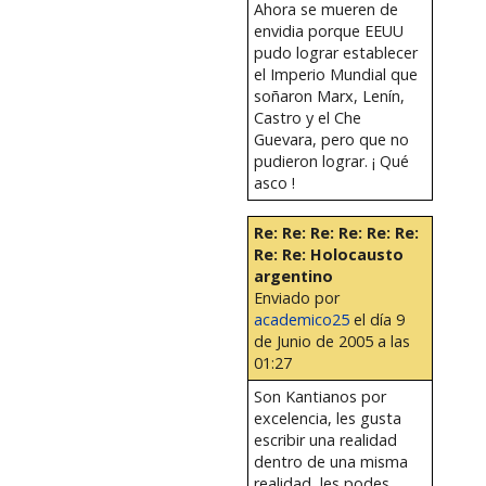
Ahora se mueren de
envidia porque EEUU
pudo lograr establecer
el Imperio Mundial que
soñaron Marx, Lenín,
Castro y el Che
Guevara, pero que no
pudieron lograr. ¡ Qué
asco !
Re: Re: Re: Re: Re: Re:
Re: Re: Holocausto
argentino
Enviado por
academico25
el día 9
de Junio de 2005 a las
01:27
Son Kantianos por
excelencia, les gusta
escribir una realidad
dentro de una misma
realidad, les podes