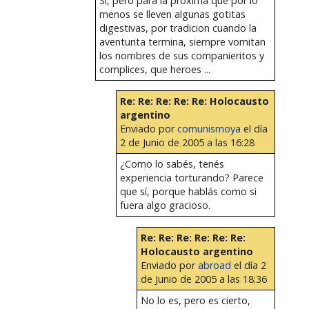
Si, pero para la proxima que por lo
menos se lleven algunas gotitas
digestivas, por tradicion cuando la
aventurita termina, siempre vomitan
los nombres de sus companieritos y
complices, que heroes ...
Re: Re: Re: Re: Re: Holocausto
argentino
Enviado por
comunismoya
el día
2 de Junio de 2005 a las 16:28
¿Como lo sabés, tenés
experiencia torturando? Parece
que sí, porque hablás como si
fuera algo gracioso.
Re: Re: Re: Re: Re: Re:
Holocausto argentino
Enviado por
abroad
el día 2
de Junio de 2005 a las 18:36
No lo es, pero es cierto,