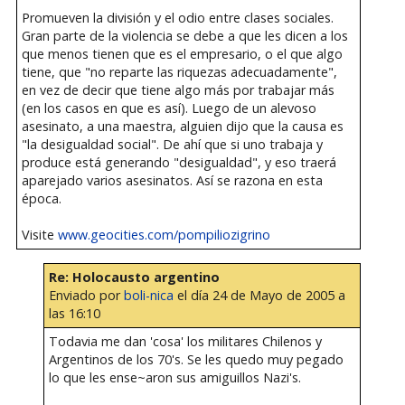
Promueven la división y el odio entre clases sociales.
Gran parte de la violencia se debe a que les dicen a los
que menos tienen que es el empresario, o el que algo
tiene, que "no reparte las riquezas adecuadamente",
en vez de decir que tiene algo más por trabajar más
(en los casos en que es así). Luego de un alevoso
asesinato, a una maestra, alguien dijo que la causa es
"la desigualdad social". De ahí que si uno trabaja y
produce está generando "desigualdad", y eso traerá
aparejado varios asesinatos. Así se razona en esta
época.
Visite
www.geocities.com/pompiliozigrino
Re: Holocausto argentino
Enviado por
boli-nica
el día 24 de Mayo de 2005 a
las 16:10
Todavia me dan 'cosa' los militares Chilenos y
Argentinos de los 70's. Se les quedo muy pegado
lo que les ense~aron sus amiguillos Nazi's.