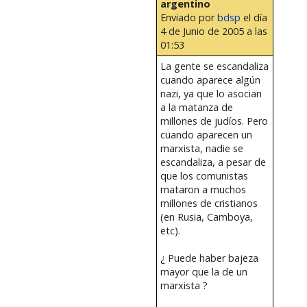
argentino
Enviado por
bdsp
el día
4 de Junio de 2005 a las
01:53
La gente se escandaliza
cuando aparece algún
nazi, ya que lo asocian
a la matanza de
millones de judíos. Pero
cuando aparecen un
marxista, nadie se
escandaliza, a pesar de
que los comunistas
mataron a muchos
millones de cristianos
(en Rusia, Camboya,
etc).
¿ Puede haber bajeza
mayor que la de un
marxista ?