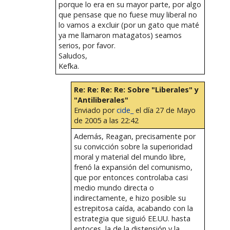
porque lo era en su mayor parte, por algo
que pensase que no fuese muy liberal no
lo vamos a excluir (por un gato que maté
ya me llamaron matagatos) seamos
serios, por favor.
Saludos,
Kefka.
Re: Re: Re: Re: Sobre "Liberales" y
"Antiliberales"
Enviado por
cide_
el día 27 de Mayo
de 2005 a las 22:42
Además, Reagan, precisamente por
su convicción sobre la superioridad
moral y material del mundo libre,
frenó la expansión del comunismo,
que por entonces controlaba casi
medio mundo directa o
indirectamente, e hizo posible su
estrepitosa caída, acabando con la
estrategia que siguió EE.UU. hasta
entoces, la de la distensión y la