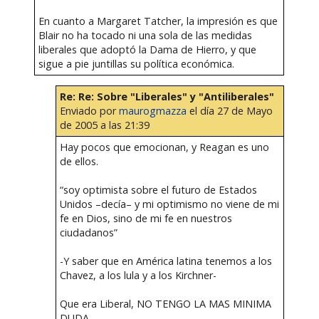
En cuanto a Margaret Tatcher, la impresión es que
Blair no ha tocado ni una sola de las medidas
liberales que adoptó la Dama de Hierro, y que
sigue a pie juntillas su política económica.
Re: Re: Sobre "Liberales" y "Antiliberales"
Enviado por
maurogmazza
el día 27 de Mayo
de 2005 a las 21:39
Hay pocos que emocionan, y Reagan es uno
de ellos.
“soy optimista sobre el futuro de Estados
Unidos –decía– y mi optimismo no viene de mi
fe en Dios, sino de mi fe en nuestros
ciudadanos”
-Y saber que en América latina tenemos a los
Chavez, a los lula y a los Kirchner-
Que era Liberal, NO TENGO LA MAS MINIMA
DUDA-.