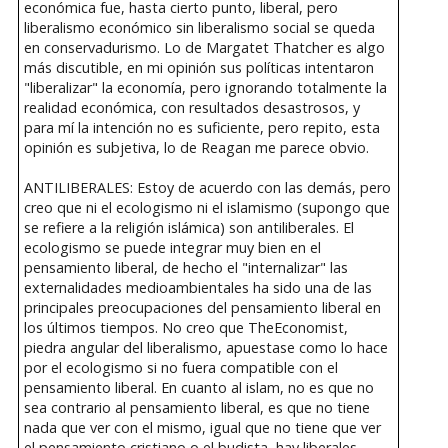
económica fue, hasta cierto punto, liberal, pero
liberalismo económico sin liberalismo social se queda
en conservadurismo. Lo de Margatet Thatcher es algo
más discutible, en mi opinión sus políticas intentaron
"liberalizar" la economía, pero ignorando totalmente la
realidad económica, con resultados desastrosos, y
para mí la intención no es suficiente, pero repito, esta
opinión es subjetiva, lo de Reagan me parece obvio.
ANTILIBERALES: Estoy de acuerdo con las demás, pero
creo que ni el ecologismo ni el islamismo (supongo que
se refiere a la religión islámica) son antiliberales. El
ecologismo se puede integrar muy bien en el
pensamiento liberal, de hecho el "internalizar" las
externalidades medioambientales ha sido una de las
principales preocupaciones del pensamiento liberal en
los últimos tiempos. No creo que TheEconomist,
piedra angular del liberalismo, apuestase como lo hace
por el ecologismo si no fuera compatible con el
pensamiento liberal. En cuanto al islam, no es que no
sea contrario al pensamiento liberal, es que no tiene
nada que ver con el mismo, igual que no tiene que ver
el pensamiento cristiano o el budista, hay liberales