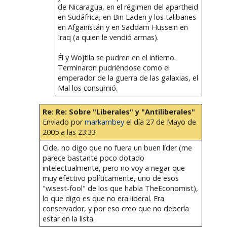
de Nicaragua, en el régimen del apartheid
en Sudáfrica, en Bin Laden y los talibanes
en Afganistán y en Saddam Hussein en
Iraq (a quien le vendió armas).
Él y Wojtila se pudren en el infierno.
Terminaron pudriéndose como el
emperador de la guerra de las galaxias, el
Mal los consumió.
Re: Re: Sobre "Liberales" y "Antiliberales"
Enviado por
markambey
el día 27 de Mayo de
2005 a las 23:33
Cide, no digo que no fuera un buen líder (me
parece bastante poco dotado
intelectualmente, pero no voy a negar que
muy efectivo políticamente, uno de esos
"wisest-fool" de los que habla TheEconomist),
lo que digo es que no era liberal. Era
conservador, y por eso creo que no debería
estar en la lista.