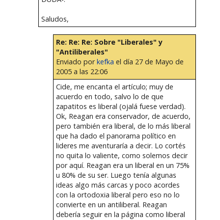
Saludos,
Re: Re: Re: Sobre "Liberales" y
"Antiliberales"
Enviado por
kefka
el día 27 de Mayo de
2005 a las 22:06
Cide, me encanta el artículo; muy de
acuerdo en todo, salvo lo de que
zapatitos es liberal (ojalá fuese verdad).
Ok, Reagan era conservador, de acuerdo,
pero también era liberal, de lo más liberal
que ha dado el panorama político en
lideres me aventuraría a decir. Lo cortés
no quita lo valiente, como solemos decir
por aquí. Reagan era un liberal en un 75%
u 80% de su ser. Luego tenía algunas
ideas algo más carcas y poco acordes
con la ortodoxia liberal pero eso no lo
convierte en un antiliberal. Reagan
debería seguir en la página como liberal