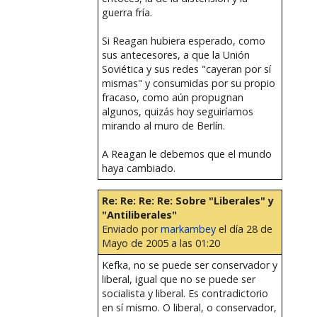
guerra fría.
Si Reagan hubiera esperado, como
sus antecesores, a que la Unión
Soviética y sus redes "cayeran por sí
mismas" y consumidas por su propio
fracaso, como aún propugnan
algunos, quizás hoy seguiríamos
mirando al muro de Berlín.
A Reagan le debemos que el mundo
haya cambiado.
Re: Re: Re: Re: Sobre "Liberales" y
"Antiliberales"
Enviado por
markambey
el día 28 de
Mayo de 2005 a las 01:20
Kefka, no se puede ser conservador y
liberal, igual que no se puede ser
socialista y liberal. Es contradictorio
en sí mismo. O liberal, o conservador,