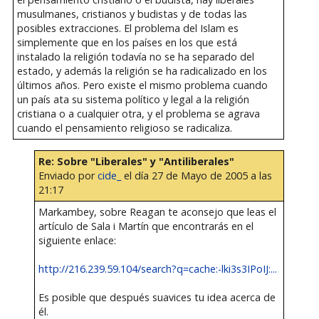
musulmanes, cristianos y budistas y de todas las
posibles extracciones. El problema del Islam es
simplemente que en los países en los que está
instalado la religión todavía no se ha separado del
estado, y además la religión se ha radicalizado en los
últimos años. Pero existe el mismo problema cuando
un país ata su sistema político y legal a la religión
cristiana o a cualquier otra, y el problema se agrava
cuando el pensamiento religioso se radicaliza.
Re: Sobre "Liberales" y "Antiliberales"
Enviado por
cide_
el día 27 de Mayo de 2005 a las
21:17
Markambey, sobre Reagan te aconsejo que leas el
artículo de Sala i Martín que encontrarás en el
siguiente enlace:
http://216.239.59.104/search?q=cache:-lki3s3IPoIJ:...
Es posible que después suavices tu idea acerca de
él.