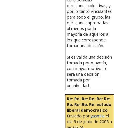
decisiones colectivas, y
por lo tanto vinculantes
para todo el grupo, las
decisiones aprobadas
al menos por la
mayoría de aquellos a
los que corresponde
tomar una decisión.
Si es válida una decisión
tomada por mayoría,
con mayor motivo lo
será una decisión
tomada por
unanimidad.
Re: Re: Re: Re: Re: Re:
Re: Re: Re: Re: estado
liberal democratico
Enviado por
yasmila
el
día 9 de Junio de 2005 a
las 05:24