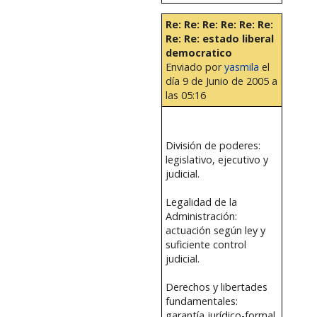
Re: Re: Re: Re: Re: Re:
Re: Re: estado liberal
democratico
Enviado por
yasmila
el
día 9 de Junio de 2005 a
las 05:16
División de poderes:
legislativo, ejecutivo y
judicial.
Legalidad de la
Administración:
actuación según ley y
suficiente control
judicial.
Derechos y libertades
fundamentales:
garantía jurídico-formal