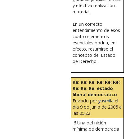
y efectiva realización
material.
En un correcto
entendimiento de esos
cuatro elementos
esenciales podría, en
efecto, resumirse el
concepto del Estado
de Derecho.
Re: Re: Re: Re: Re: Re:
Re: Re: Re: estado
liberal democratico
Enviado por
yasmila
el
día 9 de Junio de 2005 a
las 05:22
.6 Una definición
mínima de democracia