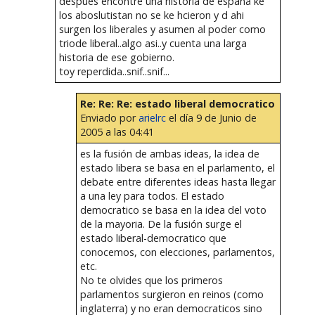
despues encontre una historia de españa ke
los aboslutistan no se ke hcieron y d ahi
surgen los liberales y asumen al poder como
triode liberal..algo asi..y cuenta una larga
historia de ese gobierno.
toy reperdida..snif..snif...
Re: Re: Re: estado liberal democratico
Enviado por
arielrc
el día 9 de Junio de
2005 a las 04:41
es la fusión de ambas ideas, la idea de
estado libera se basa en el parlamento, el
debate entre diferentes ideas hasta llegar
a una ley para todos. El estado
democratico se basa en la idea del voto
de la mayoria. De la fusión surge el
estado liberal-democratico que
conocemos, con elecciones, parlamentos,
etc.
No te olvides que los primeros
parlamentos surgieron en reinos (como
inglaterra) y no eran democraticos sino