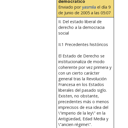
democratico
Enviado por
yasmila
el día 9
de Junio de 2005 a las 05:07
II. Del estado liberal de
derecho a la democracia
social
II.1 Precedentes históricos
El Estado de Derecho se
institucionaliza de modo
coherente por vez primera y
con un cierto carácter
general tras la Revolución
Francesa en los Estados
liberales del pasado siglo.
Existen, no obstante,
precedentes más o menos
imprecisos de esa idea del
\"imperio de la ley\" en la
Antigüedad, Edad Media y
\"ancien régime\".