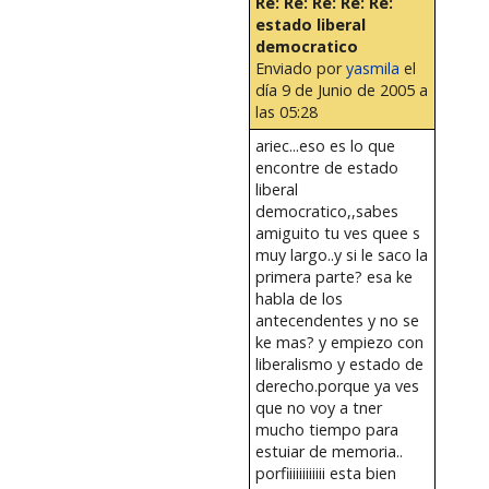
Re: Re: Re: Re: Re:
estado liberal
democratico
Enviado por
yasmila
el
día 9 de Junio de 2005 a
las 05:28
ariec...eso es lo que
encontre de estado
liberal
democratico,,sabes
amiguito tu ves quee s
muy largo..y si le saco la
primera parte? esa ke
habla de los
antecendentes y no se
ke mas? y empiezo con
liberalismo y estado de
derecho.porque ya ves
que no voy a tner
mucho tiempo para
estuiar de memoria..
porfiiiiiiiiiiii esta bien