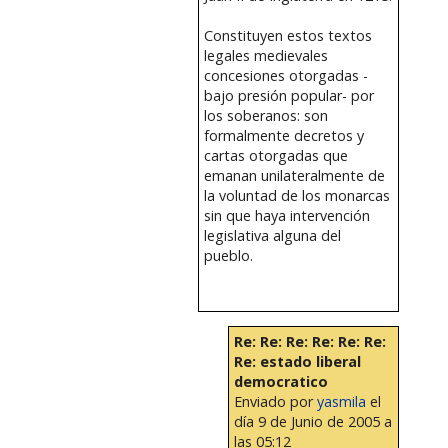
Constituyen estos textos
legales medievales
concesiones otorgadas -
bajo presión popular- por
los soberanos: son
formalmente decretos y
cartas otorgadas que
emanan unilateralmente de
la voluntad de los monarcas
sin que haya intervención
legislativa alguna del
pueblo.
Re: Re: Re: Re: Re: Re:
Re: estado liberal
democratico
Enviado por
yasmila
el
día 9 de Junio de 2005 a
las 05:12