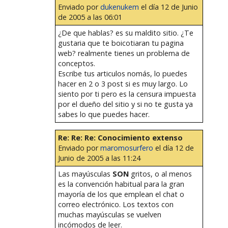
Enviado por
dukenukem
el día 12 de Junio
de 2005 a las 06:01
¿De que hablas? es su maldito sitio. ¿Te
gustaria que te boicotiaran tu pagina
web? realmente tienes un problema de
conceptos.
Escribe tus articulos nomás, lo puedes
hacer en 2 o 3 post si es muy largo. Lo
siento por ti pero es la censura impuesta
por el dueño del sitio y si no te gusta ya
sabes lo que puedes hacer.
Re: Re: Re: Conocimiento extenso
Enviado por
maromosurfero
el día 12 de
Junio de 2005 a las 11:24
Las mayúsculas
SON
gritos, o al menos
es la convención habitual para la gran
mayoría de los que emplean el chat o
correo electrónico. Los textos con
muchas mayúsculas se vuelven
incómodos de leer.