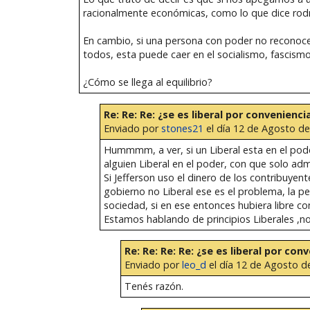
racionalmente económicas, como lo que dice rodr
En cambio, si una persona con poder no reconoce
todos, esta puede caer en el socialismo, fascismo
¿Cómo se llega al equilibrio?
Re: Re: Re: ¿se es liberal por convenienci
Enviado por
stones21
el día 12 de Agosto de
Hummmm, a ver, si un Liberal esta en el poder
alguien Liberal en el poder, con que solo adm
Si Jefferson uso el dinero de los contribuyent
gobierno no Liberal ese es el problema, la 
sociedad, si en ese entonces hubiera libre c
Estamos hablando de principios Liberales ,no
Re: Re: Re: Re: ¿se es liberal por con
Enviado por
leo_d
el día 12 de Agosto de
Tenés razón.