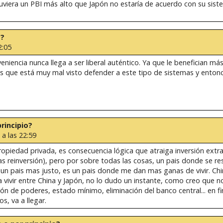
uviera un PBI más alto que Japón no estaría de acuerdo con su sist
o?
2:05
eniencia nunca llega a ser liberal auténtico. Ya que le benefician m
es que está muy mal visto defender a este tipo de sistemas y entonc
principio?
a las 22:59
propiedad privada, es consecuencia lógica que atraiga inversión ext
s reinversión), pero por sobre todas las cosas, un pais donde se re
s un pais mas justo, es un pais donde me dan mas ganas de vivir. Ch
 vivir entre China y Japón, no lo dudo un instante, como creo que n
ón de poderes, estado mínimo, eliminación del banco central... en fin
, va a llegar.