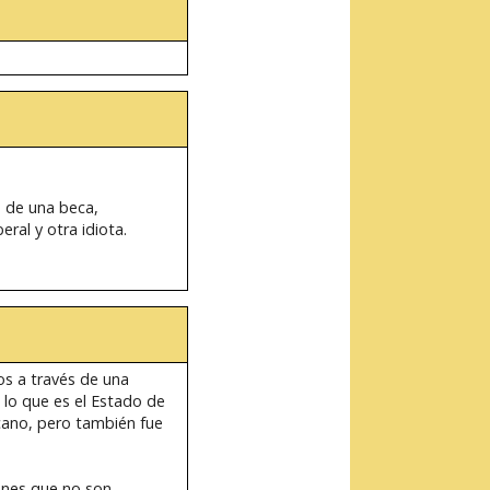
e de una beca,
ral y otra idiota.
nos a través de una
 lo que es el Estado de
icano, pero también fue
ones que no son