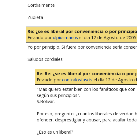
Cordialmente
Zubieta
Re: ¿se es liberal por conveniencia o por principi
Enviado por
ulpiusmarius
el día 12 de Agosto de 2005 
Yo por principio. Si fuera por conveniencia sería conse
Saludos cordiales.
Re: Re: ¿se es liberal por conveniencia o por 
Enviado por
contralosfascis
el día 12 de Agosto d
"Más quiero estar bien con los fanáticos que con 
según sus principios".
S.Bolívar.
Por eso, pregunto: ¿cuantos liberales de verdad 
ofender, desprestigiar y abusar, para acallar toda
¿Eso es un liberal?