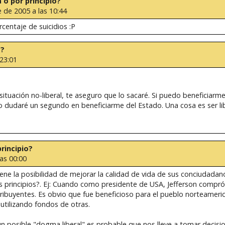
a o por principio?
 de 2005 a las 10:44
centaje de suicidios :P
o?
 23:01
situación no-liberal, te aseguro que lo sacaré. Si puedo beneficiarm
o dudaré un segundo en beneficiarme del Estado. Una cosa es ser libe
principio?
as 00:00
 tiene la posibilidad de mejorar la calidad de vida de sus conciudada
us principios?. Ej: Cuando como presidente de USA, Jefferson compró
ntribuyentes. Es obvio que fue beneficioso para el pueblo norteamer
utilizando fondos de otras.
n posible "dogma liberal" es probable que nos lleve a tomar decisi