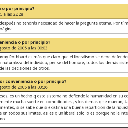
a o por principio?
 a las 22:28
 después no tendrás necesidad de hacer la pregunta eterna. Por tí 
 página.
veniencia o por principio?
gosto de 2005 a las 00:03
ray Rothbard es màs que claro que el liberalismo se debe defender 
a naturaleza del individuo, per se del hombre, todos los demàs sist
e las decisiones de otros.
 por conveniencia o por principio?
gosto de 2005 a las 03:26
reses, es un hecho q este sistema no defiende la humanidad en su c
ealmente mucha suerte en comodidades , y los demas q se mueran, t
ntes, si se sabe que si existiria una buena reparticion de la riqueza
en todos sus limites, asi es q un liberal solo lo es porque no le inter
mo.