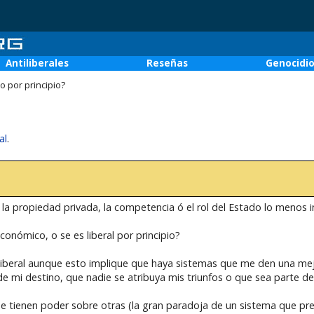
Antiliberales
Reseñas
Genocidi
o por principio?
al
.
a propiedad privada, la competencia ó el rol del Estado lo menos in
conómico, o se es liberal por principio?
r liberal aunque esto implique que haya sistemas que me den una mej
de mi destino, que nadie se atribuya mis triunfos o que sea parte de
ue tienen poder sobre otras (la gran paradoja de un sistema que pre