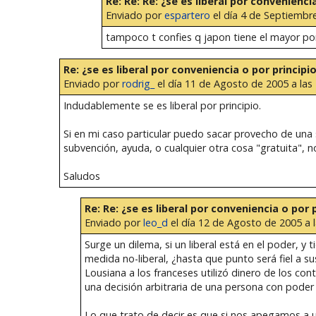
Re: Re: Re: ¿se es liberal por convenienci
Enviado por
espartero
el día 4 de Septiembre
tampoco t confies q japon tiene el mayor por
Re: ¿se es liberal por conveniencia o por principi
Enviado por
rodrig_
el día 11 de Agosto de 2005 a las
Indudablemente se es liberal por principio.
Si en mi caso particular puedo sacar provecho de una 
subvención, ayuda, o cualquier otra cosa "gratuita", n
Saludos
Re: Re: ¿se es liberal por conveniencia o por 
Enviado por
leo_d
el día 12 de Agosto de 2005 a l
Surge un dilema, si un liberal está en el poder, y
medida no-liberal, ¿hasta que punto será fiel a s
Lousiana a los franceses utilizó dinero de los co
una decisión arbitraria de una persona con poder 
Lo que trato de decir es que si nos apegamos a u