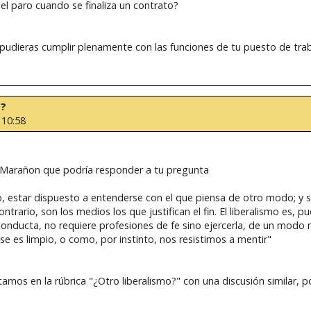
del paro cuando se finaliza un contrato?
o pudieras cumplir plenamente con las funciones de tu puesto de tra
o?
 10:58
io Marañon que podría responder a tu pregunta
ro, estar dispuesto a entenderse con el que piensa de otro modo; y 
ontrario, son los medios los que justifican el fin. El liberalismo es, 
onducta, no requiere profesiones de fe sino ejercerla, de un modo nat
se es limpio, o como, por instinto, nos resistimos a mentir"
mos en la rúbrica "¿Otro liberalismo?" con una discusión similar, por