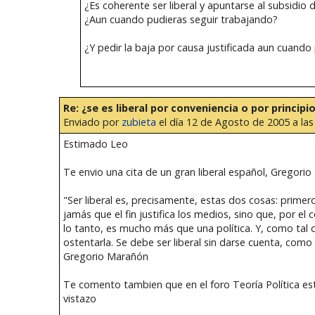
¿Es coherente ser liberal y apuntarse al subsidio 
¿Aun cuando pudieras seguir trabajando?
¿Y pedir la baja por causa justificada aun cuand
Re: ¿se es liberal por conveniencia o por principi
Enviado por
zubieta
el día 12 de Agosto de 2005 a las
Estimado Leo
Te envio una cita de un gran liberal español, Gregor
"Ser liberal es, precisamente, estas dos cosas: prime
jamás que el fin justifica los medios, sino que, por el c
lo tanto, es mucho más que una política. Y, como tal c
ostentarla. Se debe ser liberal sin darse cuenta, como 
Gregorio Marañón
Te comento tambien que en el foro Teoría Política esta
vistazo