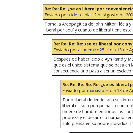
Re: Re: Re: ¿se es liberal por convenienci
Enviado por
cide_
el día 12 de Agosto de 2005
Toma la Areopagitica de John Milton, léela y
liberal por aquí y cuánto de liberal tiene esta
Re: Re: Re: Re: ¿se es liberal por con
Enviado por
academico25
el día 13 de A
Despuès de haber leido a Ayn Rand y Mur
que es el ùnico sìstema que se basa en l
consecuencia uno pasa a ser un esclavo d
Re: Re: Re: Re: Re: ¿se es liberal
Enviado por
marxista
el día 13 de A
Todo liberal defiende solo sus inte
liberal es solo porque nacio con r
muere de hambre en todos los contine
pobreza y el desarrollo humano seria 
solo piensa en su pobre individualis