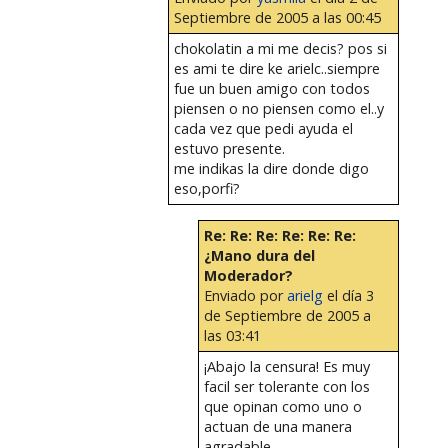
Septiembre de 2005 a las 00:45
chokolatin a mi me decis? pos si
es ami te dire ke arielc..siempre
fue un buen amigo con todos
piensen o no piensen como el..y
cada vez que pedi ayuda el
estuvo presente.
me indikas la dire donde digo
eso,porfi?
Re: Re: Re: Re: Re: Re:
¿Mano dura del
Moderador?
Enviado por
arielg
el día 3
de Septiembre de 2005 a
las 03:41
¡Abajo la censura! Es muy
facil ser tolerante con los
que opinan como uno o
actuan de una manera
agradable.