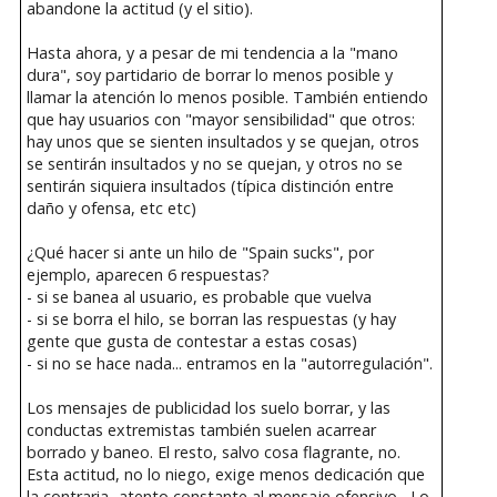
abandone la actitud (y el sitio).
Hasta ahora, y a pesar de mi tendencia a la "mano
dura", soy partidario de borrar lo menos posible y
llamar la atención lo menos posible. También entiendo
que hay usuarios con "mayor sensibilidad" que otros:
hay unos que se sienten insultados y se quejan, otros
se sentirán insultados y no se quejan, y otros no se
sentirán siquiera insultados (típica distinción entre
daño y ofensa, etc etc)
¿Qué hacer si ante un hilo de "Spain sucks", por
ejemplo, aparecen 6 respuestas?
- si se banea al usuario, es probable que vuelva
- si se borra el hilo, se borran las respuestas (y hay
gente que gusta de contestar a estas cosas)
- si no se hace nada... entramos en la "autorregulación".
Los mensajes de publicidad los suelo borrar, y las
conductas extremistas también suelen acarrear
borrado y baneo. El resto, salvo cosa flagrante, no.
Esta actitud, no lo niego, exige menos dedicación que
la contraria -atento constante al mensaje ofensivo-. Lo