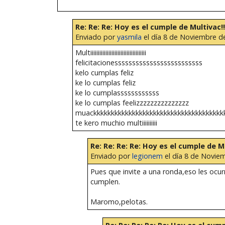
Re: Re: Re: Hoy es el cumple de Multivac!!
Enviado por
yasmila
el día 8 de Noviembre de
Multiiiiiiiiiiiiiiiiiiiiiiiiiiiiiiiiiiiii
felicitacionesssssssssssssssssssssssss
kelo cumplas feliz
ke lo cumplas feliz
ke lo cumplassssssssssss
ke lo cumplas feelizzzzzzzzzzzzzzz
muackkkkkkkkkkkkkkkkkkkkkkkkkkkkkkkkkkkkk
te kero muchio multiiiiiiiiii
Re: Re: Re: Re: Hoy es el cumple de Mu
Enviado por
legionem
el día 8 de Noviem
Pues que invite a una ronda,eso les ocu
cumplen.
Maromo,pelotas.