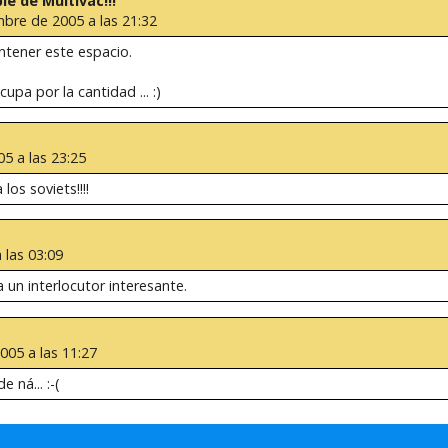
le de Multivac!!!
mbre de 2005 a las 21:32
ntener este espacio.
upa por la cantidad ... :)
5 a las 23:25
los soviets!!!!
 las 03:09
 un interlocutor interesante.
005 a las 11:27
 ná... :-(