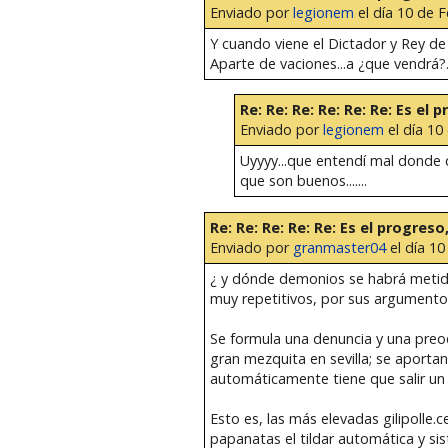
Enviado por
legionem
el día 10 de F
Y cuando viene el Dictador y Rey de l
Aparte de vaciones...a ¿que vendrá?
Re: Re: Re: Re: Re: Re: Es el 
Enviado por
legionem
el día 10
Uyyyy...que entendí mal donde di
que son buenos.......
Re: Re: Re: Re: Re: Es el progreso
Enviado por
granmaster04
el día 10
¿ y dónde demonios se habrá metido
muy repetitivos, por sus argumentos 
Se formula una denuncia y una preoc
gran mezquita en sevilla; se aportan
automáticamente tiene que salir un au
Esto es, las más elevadas gilipolle
papanatas el tildar automática y s