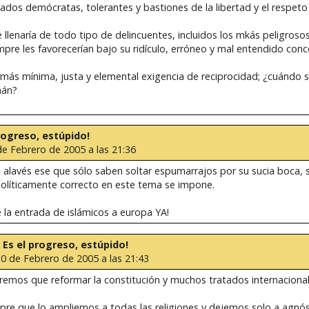
os demócratas, tolerantes y bastiones de la libertad y el respeto
e llenaría de todo tipo de delincuentes, incluidos los mkás peligros
mpre les favorecerían bajo su ridículo, erróneo y mal entendido conc
 la más mínima, justa y elemental exigencia de reciprocidad; ¿cuándo 
mán?
progreso, estúpido!
de Febrero de 2005 a las 21:36
 alavés ese que sólo saben soltar espumarrajos por su sucia boca, s
olíticamente correcto en este tema se impone.
e la entrada de islámicos a europa YA!
e: Es el progreso, estúpido!
10 de Febrero de 2005 a las 21:43
remos que reformar la constitución y muchos tratados internacional
pre que lo ampliemos a todas las religiones y dejemos solo a agnóst