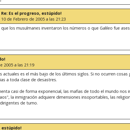
: Re: Es el progreso, estúpido!
a 10 de Febrero de 2005 a las 21:23
 que los musulmanes inventaron los números o que Galileo fue asesi
do!
e 2005 a las 21:19
s actuales es el más bajo de los últimos siglos. Si no ocurren cosas
ias a toda clase de desastres.
aumenta casi de forma exponencial, las mafias de todo el mundo nos 
aos", la inmigración adquiere dimensiones insoportables, las religion
irigentes de turno.
, estúpido!