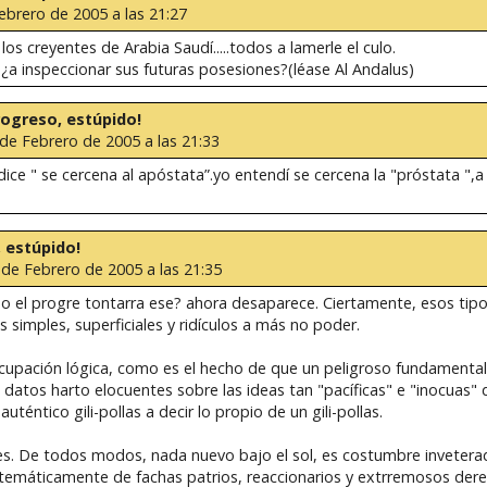
ebrero de 2005 a las 21:27
os creyentes de Arabia Saudí.....todos a lamerle el culo.
.¿a inspeccionar sus futuras posesiones?(léase Al Andalus)
progreso, estúpido!
 de Febrero de 2005 a las 21:33
ce " se cercena al apóstata”.yo entendí se cercena la "próstata ",a v
, estúpido!
 de Febrero de 2005 a las 21:35
 el progre tontarra ese? ahora desaparece. Ciertamente, esos tipo
simples, superficiales y ridículos a más no poder.
upación lógica, como es el hecho de que un peligroso fundamentalis
 datos harto elocuentes sobre las ideas tan "pacíficas" e "inocuas" 
téntico gili-pollas a decir lo propio de un gili-pollas.
.ces. De todos modos, nada nuevo bajo el sol, es costumbre inveter
istemáticamente de fachas patrios, reaccionarios y extrremosos der