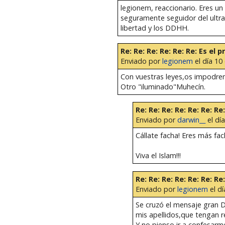
legionem, reaccionario. Eres un f
seguramente seguidor del ultra 
libertad y los DDHH.
Re: Re: Re: Re: Re: Re: Es el 
Enviado por
legionem
el día 10
Con vuestras leyes,os impodrem
Otro "iluminado"Muhecín.
Re: Re: Re: Re: Re: Re: R
Enviado por
darwin__
el dí
Cállate facha! Eres más fa
Viva el Islam!!!
Re: Re: Re: Re: Re: Re: R
Enviado por
legionem
el dí
Se cruzó el mensaje gran 
mis apellidos,que tengan re
Y no pienso ir a confesarm