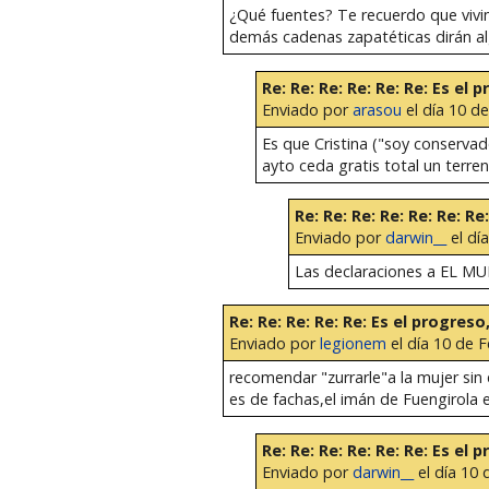
¿Qué fuentes? Te recuerdo que vivim
demás cadenas zapatéticas dirán a
Re: Re: Re: Re: Re: Re: Es el 
Enviado por
arasou
el día 10 de
Es que Cristina ("soy conserva
ayto ceda gratis total un terr
Re: Re: Re: Re: Re: Re: R
Enviado por
darwin__
el dí
Las declaraciones a EL MUND
Re: Re: Re: Re: Re: Es el progreso
Enviado por
legionem
el día 10 de F
recomendar "zurrarle"a la mujer si
es de fachas,el imán de Fuengirola e
Re: Re: Re: Re: Re: Re: Es el 
Enviado por
darwin__
el día 10 