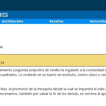
Antiliberales
Reseñas
Genocidi
al
.
:24
ntamiento (segunda acepción) de Sevilla ha regalado a la comunidad 
adrados. Lo recibirán en un barrio sin instituto, centro cívico o c
uiz -el promotor de la mezquita desde la cual se impartirá el odio-
rcenamos, también por salvar la fe de los demás, se cercena al ap