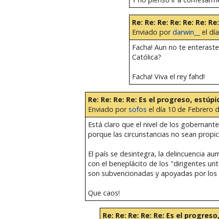
Re: Re: Re: Re: Re: Re: Re
Enviado por
darwin__
el dí
Facha! Aun no te enteraste
Católica?
Facha! Viva el rey fahd!
Re: Re: Re: Re: Es el progreso, estúpi
Enviado por
sofos
el día 10 de Febrero d
Está claro que el nivel de los gobernante
porque las circunstancias no sean propic
El país se desintegra, la delincuencia 
con el beneplácito de los "dirigentes unt
son subvencionadas y apoyadas por los d
Que caos!
Re: Re: Re: Re: Re: Es el progreso