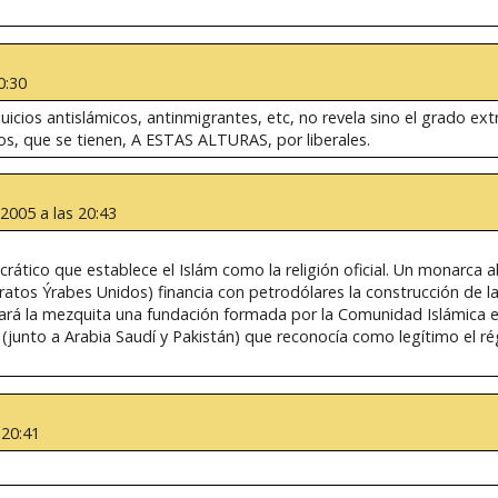
0:30
uicios antislámicos, antinmigrantes, etc, no revela sino el grado ext
os, que se tienen, A ESTAS ALTURAS, por liberales.
2005 a las 20:43
ático que establece el Islám como la religión oficial. Un monarca ab
atos Ýrabes Unidos) financia con petrodólares la construcción de la
nará la mezquita una fundación formada por la Comunidad Islámica e
(junto a Arabia Saudí y Pakistán) que reconocía como legítimo el ré
 20:41