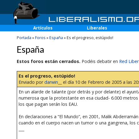
Artículos
Liberales
Portada
»
Foros
»
España
»
Es el progreso, estúpido!
España
Estos foros están cerrados.
Podéis debatir en
Red Liber
Es el progreso, estúpido!
Enviado por
darwin__
el día 10 de Febrero de 2005 a las 20
En un alarde de talante (por detrás y por delante) el ayu
numerosa que la protestante en esa ciudad- 6.000 metros cu
los que pagan serán los EAU.
En declaraciones a “El Mundo”, en 2001, Malik Abderramán R
cuando en el cuerpo nacen un tumor o una gangrena, los ce
___