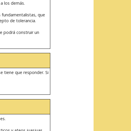
 a los demás.
os fundamentalistas, que
epto de tolerancia.
se podrá construir un
e tiene que responder. Si
es.
icos y ateos juasjuas.