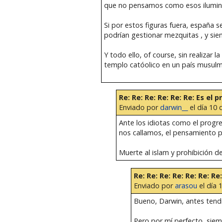
que no pensamos como esos iluminad
Si por estos figuras fuera, españa s
podrían gestionar mezquitas , y sie
Y todo ello, of course, sin realizar
templo catóolico en un país musul
Re: Re: Re: Re: Re: Re: Es el 
Enviado por
darwin__
el día 10 
Ante los idiotas como el progre
nos callamos, el pensamiento p
Muerte al islam y prohibición d
Re: Re: Re: Re: Re: Re: R
Enviado por
arasou
el día 
Bueno, Darwin, antes tend
Pero por mí perfecto, siem