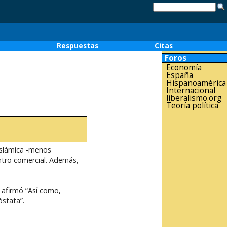
o
Respuestas
Citas
Foros
Economía
España
Hispanoamérica
Internacional
liberalismo.org
Teoría política
islámica -menos
entro comercial. Además,
 afirmó “Así como,
óstata”.