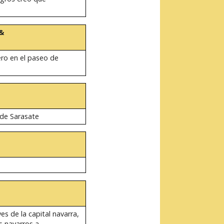
a&
ro en el paseo de
 de Sarasate
s de la capital navarra,
s navarros a