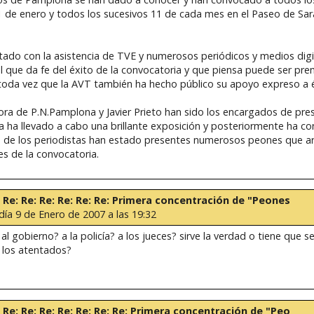
1 de enero y todos los sucesivos 11 de cada mes en el Paseo de S
ado con la asistencia de TVE y numerosos periódicos y medios digita
l que da fe del éxito de la convocatoria y que piensa puede ser pre
 toda vez que la AVT también ha hecho público su apoyo expreso a 
ra de P.N.Pamplona y Javier Prieto han sido los encargados de pres
 ha llevado a cabo una brillante exposición y posteriormente ha c
s de los periodistas han estado presentes numerosos peones que a
es de la convocatoria.
e: Re: Re: Re: Re: Re: Re: Primera concentración de "Peones
día 9 de Enero de 2007 a las 19:32
 al gobierno? a la policía? a los jueces? sirve la verdad o tiene que 
n los atentados?
e: Re: Re: Re: Re: Re: Re: Re: Primera concentración de "Peo