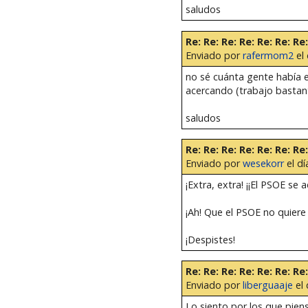
saludos
Re: Re: Re: Re: Re: Re:
Enviado por
rafermom2
el 
no sé cuánta gente había e
acercando (trabajo bastante
saludos
Re: Re: Re: Re: Re: Re:
Enviado por
wesekorr
el dí
¡Extra, extra! ¡¡El PSOE se
¡Ah! Que el PSOE no quiere 
¡Despistes!
Re: Re: Re: Re: Re: Re:
Enviado por
liberguaaje
el 
Lo siento por los que pien