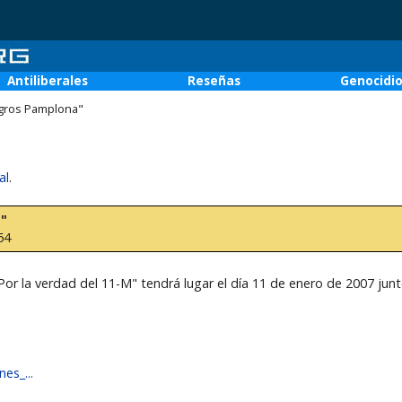
Antiliberales
Reseñas
Genocidi
gros Pamplona"
al
.
"
54
r la verdad del 11-M" tendrá lugar el día 11 de enero de 2007 ju
es_...