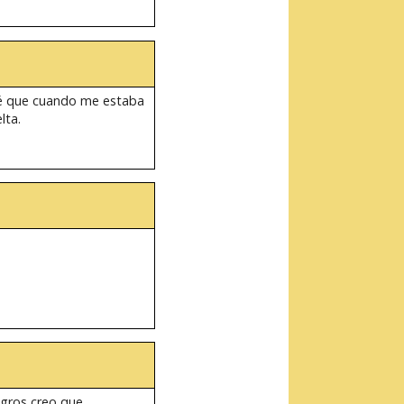
 sé que cuando me estaba
lta.
egros creo que