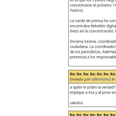
concentrarse el próximo 1
Fueros).
La rueda de prensa ha cont
encontraba Rebelión digita
éxito en la concentración,
Encarna Sesma, coordinado
ciudadana. La coordinadora
de los periodistas. Ademá
presencia a los responsabl
Re: Re: Re: Re: Re: Re: R
Enviado por
rafermom2
el 
a quién le piden la verdad?
implique a eta y al psoe e
saludos
Re: Re: Re: Re: Re: Re: R