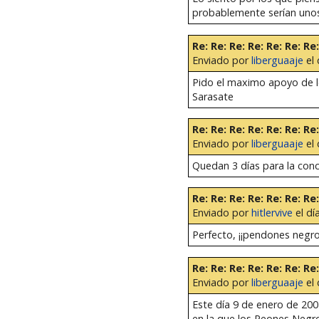
probablemente serían unos 
Re: Re: Re: Re: Re: Re:
Enviado por
liberguaaje
el 
Pido el maximo apoyo de l
Sarasate
Re: Re: Re: Re: Re: Re: 
Enviado por
liberguaaje
el 
Quedan 3 días para la con
Re: Re: Re: Re: Re: Re: 
Enviado por
hitlervive
el dí
Perfecto, ¡¡pendones negro
Re: Re: Re: Re: Re: Re: R
Enviado por
liberguaaje
el 
Este día 9 de enero de 2007
en la que los Peones Negr