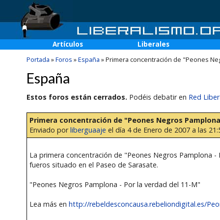
Artículos
Liberales
Portada
»
Foros
»
España
»
Primera concentración de "Peones Ne
España
Estos foros están cerrados.
Podéis debatir en
Red Liber
Primera concentración de "Peones Negros Pamplona
Enviado por
liberguaaje
el día 4 de Enero de 2007 a las 21:
La primera concentración de "Peones Negros Pamplona - Po
fueros situado en el Paseo de Sarasate.
"Peones Negros Pamplona - Por la verdad del 11-M"
Lea más en
http://rebeldesconcausa.rebeliondigital.es/Peon