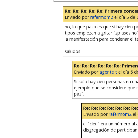
Re: Re: Re: Re: Re: Primera con
Enviado por
rafermom2
el día 5 de 
no, lo que pasa es que si hay cien 
tipos empiezan a gritar "zp asesin
la manifestación para condenar el 
saludos
Re: Re: Re: Re: Re: Re: Pri
Enviado por
agente t
el día 5 d
Si sólo hay cien personas en un
ejemplo que se considere que n
paz".
Re: Re: Re: Re: Re: Re:
Enviado por
rafermom2
el 
el "cien" era un número al 
disgregación de participan