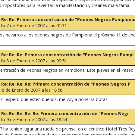
impostores para reventar la manifestación y crearles mala fama.
 Re: Re: Re: Primera concentración de "Peones Negros Pamplon
día 7 de Enero de 2007 a las 01:31
os navarros a los peones negros de Pamplona el próximo 11 de ene
Re: Re: Re: Re: Primera concentración de "Peones Negros Pampl
día 8 de Enero de 2007 a las 09:51
centración de Peones Negros en Pamplona. Este jueves en el Paseo
Re: Re: Re: Re: Re: Primera concentración de "Peones Negros P
a 8 de Enero de 2007 a las 18:58
s!! espero que estén buenos, me voy a poner la botas.
e: Re: Re: Re: Re: Re: Primera concentración de "Peones Negr
día 9 de Enero de 2007 a las 18:54
 ha tenido lugar una rueda de prensa, en el céntrico Hotel Tres Reye
os de Pamplona se han dado a conocer y han convocado a todos lo