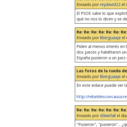
Enviado por
reydavid22
el 
El PSOE sabe lo que explotó 
qué no nos lo dicen y se d
Re: Re: Re: Re: Re: Re: R
Enviado por
liberguaaje
el 
Piden al menos interés en 
dos jueces y habilitaron un
España pusieron a un juez 
Las fotos de la rueda d
Enviado por
liberguaaje
el 
En este enlace puede ver 
http://rebeldesconcausa.reb
Re: Re: Re: Re: Re: Re: R
Enviado por
d0wnfall
el día
"Pusieron", "pusieron"... ¿