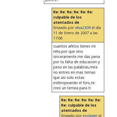
Re: Re: Re: Re: Re: Re:
culpable de los
atentados de
Enviado por
vilva2309
el día
11 de Enero de 2007 a las
17:06
cuantos añitos tienes mi
niño.por que sino
sinceramente me das pena
por tu falta de educacion y
peso en las palabras,mira
no entres en mas temas
que asi solo estas
es6tropeando el foro,te
creo un temea para ti
Re: Re: Re: Re: Re: Re:
Re: culpable de los
atentados de
Enviado por
esclavier
el