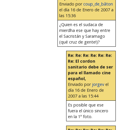
Enviado por
coup_de_bâton
el día 16 de Enero de 2007 a
las 15:36
¿Quien es el sudaca de
mierdha ese que hay entre
el Sacristán y Saramago
(qué cruz de gente!)?
Re: Re: Re: Re: Re: Re:
Re: El cordon
sanitario debe de ser
para el llamado cine
español,
Enviado por
jorgev
el
día 16 de Enero de
2007 a las 15:44
Es posible que ese
fuera el único sincero
en la 1ª foto.