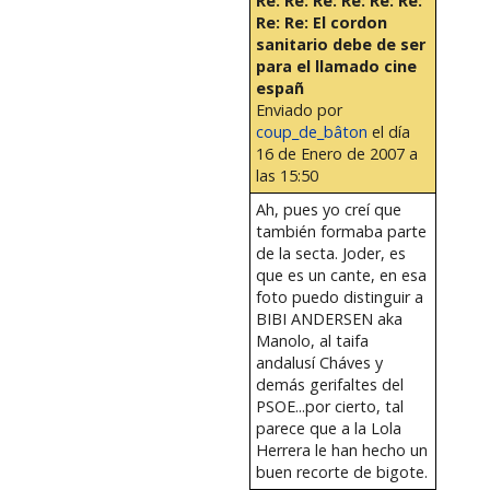
Re: Re: Re: Re: Re: Re:
Re: Re: El cordon
sanitario debe de ser
para el llamado cine
españ
Enviado por
coup_de_bâton
el día
16 de Enero de 2007 a
las 15:50
Ah, pues yo creí que
también formaba parte
de la secta. Joder, es
que es un cante, en esa
foto puedo distinguir a
BIBI ANDERSEN aka
Manolo, al taifa
andalusí Cháves y
demás gerifaltes del
PSOE...por cierto, tal
parece que a la Lola
Herrera le han hecho un
buen recorte de bigote.