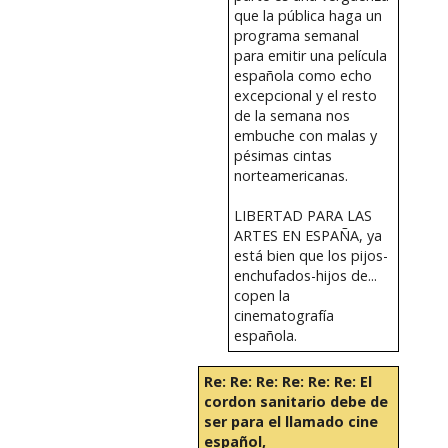
que la pública haga un
programa semanal
para emitir una película
española como echo
excepcional y el resto
de la semana nos
embuche con malas y
pésimas cintas
norteamericanas.
LIBERTAD PARA LAS
ARTES EN ESPAÑA, ya
está bien que los pijos-
enchufados-hijos de...
copen la
cinematografía
española.
Re: Re: Re: Re: Re: Re: El
cordon sanitario debe de
ser para el llamado cine
español,