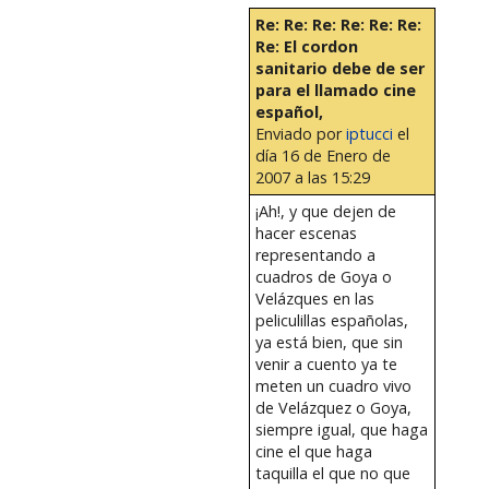
Re: Re: Re: Re: Re: Re:
Re: El cordon
sanitario debe de ser
para el llamado cine
español,
Enviado por
iptucci
el
día 16 de Enero de
2007 a las 15:29
¡Ah!, y que dejen de
hacer escenas
representando a
cuadros de Goya o
Velázques en las
peliculillas españolas,
ya está bien, que sin
venir a cuento ya te
meten un cuadro vivo
de Velázquez o Goya,
siempre igual, que haga
cine el que haga
taquilla el que no que