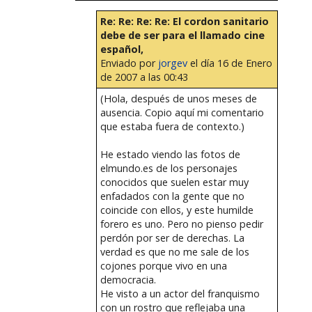
Re: Re: Re: Re: El cordon sanitario
debe de ser para el llamado cine
español,
Enviado por
jorgev
el día 16 de Enero
de 2007 a las 00:43
(Hola, después de unos meses de
ausencia. Copio aquí mi comentario
que estaba fuera de contexto.)
He estado viendo las fotos de
elmundo.es de los personajes
conocidos que suelen estar muy
enfadados con la gente que no
coincide con ellos, y este humilde
forero es uno. Pero no pienso pedir
perdón por ser de derechas. La
verdad es que no me sale de los
cojones porque vivo en una
democracia.
He visto a un actor del franquismo
con un rostro que reflejaba una