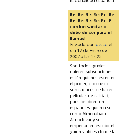
nacionalidad española
Re: Re: Re: Re: Re: Re:
Re: Re: Re: Re: Re: El
cordon sanitario
debe de ser para el
llamad
Enviado por
iptucci
el
día 17 de Enero de
2007 a las 14:25
Son todos iguales,
quieren subvenciones
estén quienes estén en
el poder, porque no
son capaces de hacer
películas de calidad,
pues los directores
españoles quieren ser
como Almenábar o
Almodóvar y se
empeñan en escribir el
guión y ahí es donde la