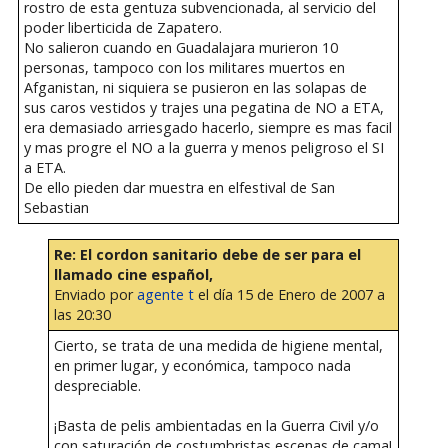
rostro de esta gentuza subvencionada, al servicio del
poder liberticida de Zapatero.
No salieron cuando en Guadalajara murieron 10
personas, tampoco con los militares muertos en
Afganistan, ni siquiera se pusieron en las solapas de
sus caros vestidos y trajes una pegatina de NO a ETA,
era demasiado arriesgado hacerlo, siempre es mas facil
y mas progre el NO a la guerra y menos peligroso el SI
a ETA.
De ello pieden dar muestra en elfestival de San
Sebastian
Re: El cordon sanitario debe de ser para el
llamado cine español,
Enviado por
agente t
el día 15 de Enero de 2007 a
las 20:30
Cierto, se trata de una medida de higiene mental,
en primer lugar, y económica, tampoco nada
despreciable.
¡Basta de pelis ambientadas en la Guerra Civil y/o
con saturación de costumbristas escenas de cama!