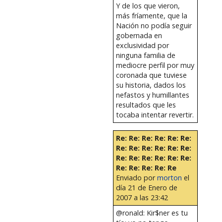
Y de los que vieron,
más fríamente, que la
Nación no podía seguir
gobernada en
exclusividad por
ninguna familia de
mediocre perfil por muy
coronada que tuviese
su historia, dados los
nefastos y humillantes
resultados que les
tocaba intentar revertir.
Re: Re: Re: Re: Re: Re:
Re: Re: Re: Re: Re: Re:
Re: Re: Re: Re: Re: Re:
Re: Re: Re: Re: Re
Enviado por
morton
el
día 21 de Enero de
2007 a las 23:42
@ronald: Kir$ner es tu