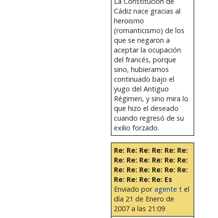
La Constitución de
Cádiz nace gracias al
heroismo
(romanticismo) de los
que se negaron a
aceptar la ocupación
del francés, porque
sino, hubieramos
continuado bajo el
yugo del Antiguo
Régimen, y sino mira lo
que hizo el deseado
cuando regresó de su
exilio forzado.
Re: Re: Re: Re: Re: Re:
Re: Re: Re: Re: Re: Re:
Re: Re: Re: Re: Re: Re:
Re: Re: Re: Re: Es
Enviado por
agente t
el
día 21 de Enero de
2007 a las 21:09