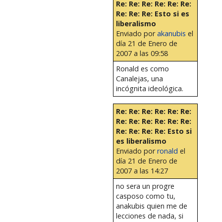
Re: Re: Re: Re: Re: Re:
Re: Re: Re: Esto si es
liberalismo
Enviado por
akanubis
el
día 21 de Enero de
2007 a las 09:58
Ronald es como
Canalejas, una
incógnita ideológica.
Re: Re: Re: Re: Re: Re:
Re: Re: Re: Re: Re: Re:
Re: Re: Re: Re: Esto si
es liberalismo
Enviado por
ronald
el
día 21 de Enero de
2007 a las 14:27
no sera un progre
casposo como tu,
anakubis quien me de
lecciones de nada, si