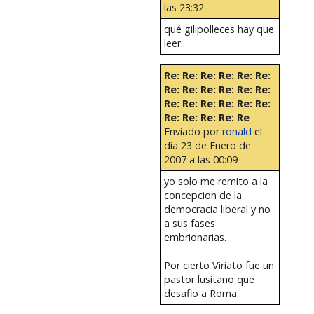
las 23:32
qué gilipolleces hay que
leer...
Re: Re: Re: Re: Re: Re:
Re: Re: Re: Re: Re: Re:
Re: Re: Re: Re: Re: Re:
Re: Re: Re: Re: Re
Enviado por
ronald
el
día 23 de Enero de
2007 a las 00:09
yo solo me remito a la
concepcion de la
democracia liberal y no
a sus fases
embrionarias.
Por cierto Viriato fue un
pastor lusitano que
desafio a Roma