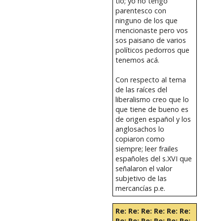
tío; yo no tengo
parentesco con
ninguno de los que
mencionaste pero vos
sos paisano de varios
políticos pedorros que
tenemos acá.
Con respecto al tema
de las raíces del
liberalismo creo que lo
que tiene de bueno es
de origen español y los
anglosachos lo
copiaron como
siempre; leer frailes
españoles del s.XVI que
señalaron el valor
subjetivo de las
mercancías p.e.
Re: Re: Re: Re: Re: Re:
Re: Re: Re: Re: Re: Re: