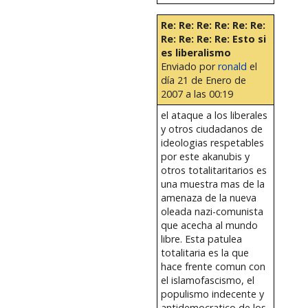
Re: Re: Re: Re: Re: Re:
Re: Re: Re: Re: Esto si
es liberalismo
Enviado por
ronald
el
día 21 de Enero de
2007 a las 00:19
el ataque a los liberales
y otros ciudadanos de
ideologias respetables
por este akanubis y
otros totalitaritarios es
una muestra mas de la
amenaza de la nueva
oleada nazi-comunista
que acecha al mundo
libre. Esta patulea
totalitaria es la que
hace frente comun con
el islamofascismo, el
populismo indecente y
antidemocratico de los