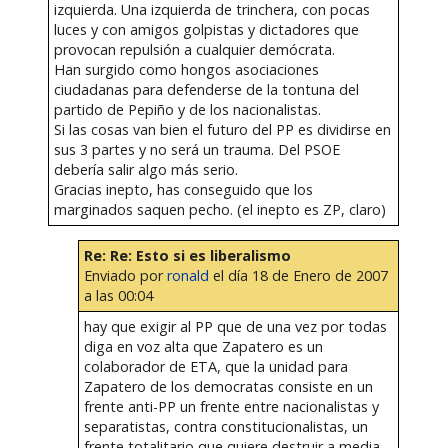
izquierda. Una izquierda de trinchera, con pocas
luces y con amigos golpistas y dictadores que
provocan repulsión a cualquier demócrata.
Han surgido como hongos asociaciones
ciudadanas para defenderse de la tontuna del
partido de Pepiño y de los nacionalistas.
Si las cosas van bien el futuro del PP es dividirse en
sus 3 partes y no será un trauma. Del PSOE
debería salir algo más serio.
Gracias inepto, has conseguido que los
marginados saquen pecho. (el inepto es ZP, claro)
Re: Re: Esto si es liberalismo
Enviado por
ronald
el día 18 de Enero de 2007
a las 00:04
hay que exigir al PP que de una vez por todas
diga en voz alta que Zapatero es un
colaborador de ETA, que la unidad para
Zapatero de los democratas consiste en un
frente anti-PP un frente entre nacionalistas y
separatistas, contra constitucionalistas, un
frente totalitario que quiere destruir a media