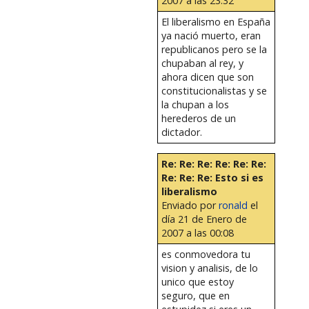
2007 a las 23:32
El liberalismo en España
ya nació muerto, eran
republicanos pero se la
chupaban al rey, y
ahora dicen que son
constitucionalistas y se
la chupan a los
herederos de un
dictador.
Re: Re: Re: Re: Re: Re:
Re: Re: Re: Esto si es
liberalismo
Enviado por
ronald
el
día 21 de Enero de
2007 a las 00:08
es conmovedora tu
vision y analisis, de lo
unico que estoy
seguro, que en