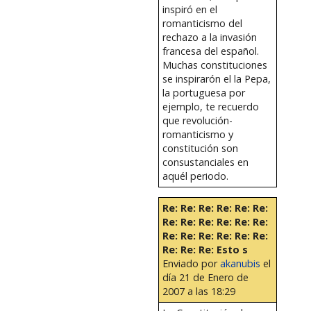
inspiró en el
romanticismo del
rechazo a la invasión
francesa del español.
Muchas constituciones
se inspirarón el la Pepa,
la portuguesa por
ejemplo, te recuerdo
que revolución-
romanticismo y
constitución son
consustanciales en
aquél periodo.
Re: Re: Re: Re: Re: Re:
Re: Re: Re: Re: Re: Re:
Re: Re: Re: Re: Re: Re:
Re: Re: Re: Esto s
Enviado por
akanubis
el
día 21 de Enero de
2007 a las 18:29