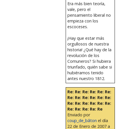
Era más bien teoría,
vale, pero el
pensamiento liberal no
empieza con los
escoceses.
¡Hay que estar más
orgullosos de nuestra
historia! ¿Qué hay de la
revolución de los
Comuneros? Si hubiera
triunfado, quién sabe si
hubiéramos tenido
antes nuestro 1812.
Re: Re: Re: Re: Re: Re:
Re: Re: Re: Re: Re: Re:
Re: Re: Re: Re: Re: Re:
Re: Re: Re: Re: Re
Enviado por
coup_de_bâton
el día
22 de Enero de 2007 a