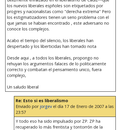
los nuevos liberales espñoles son etiquetados por
progres y nacionalistas como "derecha extrema" Pero
los estigmatizadores tienen un serio problema con el
que jamas se habian encontrado , este adversario no
conoce los complejos.
Acabo el tiempo del silencio, los liberales han
despertado y los liberticidas han tomado nota
Desde aqui , a todos los liberales, propongo no
rehuyan los argumentos falaces de lo politicamente
correcto y combatan el pensamiento unico, fuera
complejo,
Un saludo liberal
Re: Esto si es liberalismo
Enviado por
jorgev
el día 17 de Enero de 2007 a las
23:57
Y todo eso ha sido impulsado por ZP. ZP ha
recuperado lo más frentista y tontorrón de la