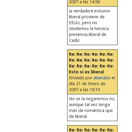
2007 a las 14:56
la verdadera eclosion
liberal proviene de
EEUU, pero no
olvidemos la heroica
presencia liberal de
Cadiz
Re: Re: Re: Re: Re: Re:
Re: Re: Re: Re: Re: Re:
Re: Re: Re: Re: Re: Re:
Esto si es liberal
Enviado por
akanubis
el
día 21 de Enero de
2007 a las 16:10
No se la negaremos no,
aunque tal vez tenga
más de romántica que
de liberal.
Re: Re: Re: Re: Re: Re: