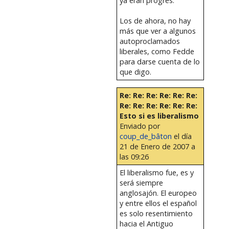
ya eran progres.
Los de ahora, no hay
más que ver a algunos
autoproclamados
liberales, como Fedde
para darse cuenta de lo
que digo.
Re: Re: Re: Re: Re: Re:
Re: Re: Re: Re: Re: Re:
Esto si es liberalismo
Enviado por
coup_de_bâton
el día
21 de Enero de 2007 a
las 09:26
El liberalismo fue, es y
será siempre
anglosajón. El europeo
y entre ellos el español
es solo resentimiento
hacia el Antiguo