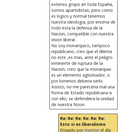
extenso grupo en toda España,
somos apartidistas, pero como
es logico y normal tenemos
nuestra ideologia, por encima de
todo esta la defensa de la
Nacion, compatible con nuestra
vision liberal .
No soy monarquico, tampoco
republicano, creo que el dilema
no este ,es mas, ante el peligro
inminente de ruptura de la
Nacion, creo que la monarquia
es un elemento aglutinador, o
por lomenos deberia serlo.
Insisto, no me pareceria mal una
forma de Estado republicana si
con ello, se defendiera la unidad
de nuestra Ncion
Re: Re: Re: Re: Re: Re:
Esto si es liberalismo
Enviado por
morton
el día