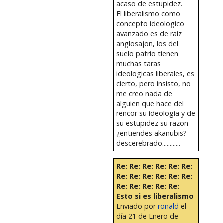
acaso de estupidez.
El liberalismo como
concepto ideologico
avanzado es de raiz
anglosajon, los del
suelo patrio tienen
muchas taras
ideologicas liberales, es
cierto, pero insisto, no
me creo nada de
alguien que hace del
rencor su ideologia y de
su estupidez su razon
¿entiendes akanubis?
descerebrado............
Re: Re: Re: Re: Re: Re:
Re: Re: Re: Re: Re: Re:
Re: Re: Re: Re: Re:
Esto si es liberalismo
Enviado por
ronald
el
día 21 de Enero de