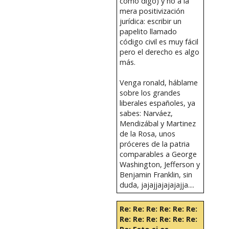
como digo) y no a la
mera positivización
jurídica: escribir un
papelito llamado
código civil es muy fácil
pero el derecho es algo
más.
Venga ronald, háblame
sobre los grandes
liberales españoles, ya
sabes: Narváez,
Mendizábal y Martinez
de la Rosa, unos
próceres de la patria
comparables a George
Washington, Jefferson y
Benjamin Franklin, sin
duda, jajajjajajajajja....
Re: Re: Re: Re: Re: Re:
Re: Re: Re: Re: Re: Re: