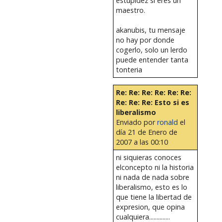
estupidez si eres un
maestro.
akanubis, tu mensaje
no hay por donde
cogerlo, solo un lerdo
puede entender tanta
tonteria
Re: Re: Re: Re: Re: Re:
Re: Re: Re: Esto si es
liberalismo
Enviado por
ronald
el
día 21 de Enero de
2007 a las 00:10
ni siquieras conoces
elconcepto ni la historia
ni nada de nada sobre
liberalismo, esto es lo
que tiene la libertad de
expresion, que opina
cualquiera..............