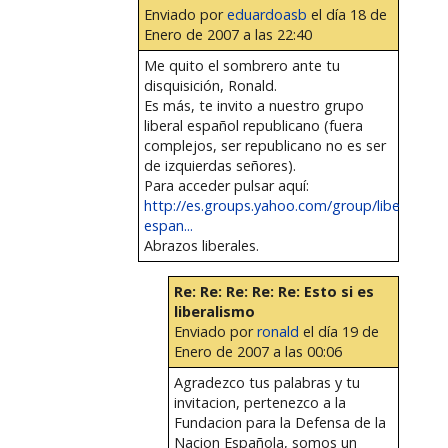
Enviado por
eduardoasb
el día 18 de
Enero de 2007 a las 22:40
Me quito el sombrero ante tu
disquisición, Ronald.
Es más, te invito a nuestro grupo
liberal español republicano (fuera
complejos, ser republicano no es ser
de izquierdas señores).
Para acceder pulsar aquí:
http://es.groups.yahoo.com/group/liberalismo
espan...
Abrazos liberales.
Re: Re: Re: Re: Re: Esto si es
liberalismo
Enviado por
ronald
el día 19 de
Enero de 2007 a las 00:06
Agradezco tus palabras y tu
invitacion, pertenezco a la
Fundacion para la Defensa de la
Nacion Española, somos un