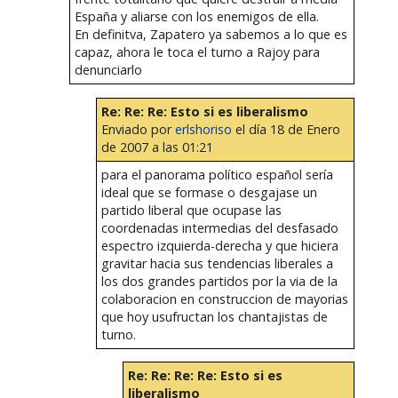
España y aliarse con los enemigos de ella.
En definitva, Zapatero ya sabemos a lo que es
capaz, ahora le toca el turno a Rajoy para
denunciarlo
Re: Re: Re: Esto si es liberalismo
Enviado por
erlshoriso
el día 18 de Enero
de 2007 a las 01:21
para el panorama político español sería
ideal que se formase o desgajase un
partido liberal que ocupase las
coordenadas intermedias del desfasado
espectro izquierda-derecha y que hiciera
gravitar hacia sus tendencias liberales a
los dos grandes partidos por la via de la
colaboracion en construccion de mayorias
que hoy usufructan los chantajistas de
turno.
Re: Re: Re: Re: Esto si es
liberalismo