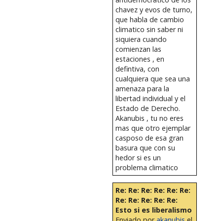
chavez y evos de turno,
que habla de cambio
climatico sin saber ni
siquiera cuando
comienzan las
estaciones , en
defintiva, con
cualquiera que sea una
amenaza para la
libertad individual y el
Estado de Derecho.
Akanubis , tu no eres
mas que otro ejemplar
casposo de esa gran
basura que con su
hedor si es un
problema climatico
Re: Re: Re: Re: Re: Re:
Re: Re: Re: Re: Re:
Esto si es liberalismo
Enviado por
akanubis
el