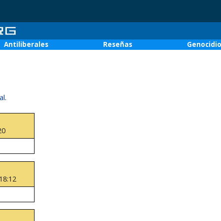
Antiliberales
Reseñas
Genocidi
al
.
20
18:12