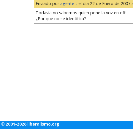
Enviado por
agente t
el día 22 de Enero de 2007 a
Todavía no sabemos quien pone la voz en off.
¿Por qué no se identifica?
© 2001-2026 liberalismo.org