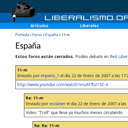
Artículos
Liberales
Portada
»
Foros
»
España
»
11-m
España
Estos foros están cerrados.
Podéis debatir en
Red Liber
11-m
Enviado por
imperio_1
el día 22 de Enero de 2007 a las 17:
http://www.youtube.com/watch?v=uIN7bz15Z-4
Re: 11-m
Enviado por
esclavier
el día 22 de Enero de 2007 a las 
Video "Troll" que lleva ya muchos meses circulando
Re: Re: 11-m