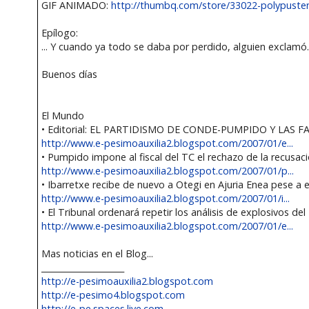
GIF ANIMADO:
http://thumbq.com/store/33022-polypusten
Epílogo:
... Y cuando ya todo se daba por perdido, alguien exclamó..
Buenos días
El Mundo
• Editorial: EL PARTIDISMO DE CONDE-PUMPIDO Y LAS 
http://www.e-pesimoauxilia2.blogspot.com/2007/01/e...
• Pumpido impone al fiscal del TC el rechazo de la recusa
http://www.e-pesimoauxilia2.blogspot.com/2007/01/p...
• Ibarretxe recibe de nuevo a Otegi en Ajuria Enea pese a 
http://www.e-pesimoauxilia2.blogspot.com/2007/01/i...
• El Tribunal ordenará repetir los análisis de explosivos de
http://www.e-pesimoauxilia2.blogspot.com/2007/01/e...
Mas noticias en el Blog...
____________________
http://e-pesimoauxilia2.blogspot.com
http://e-pesimo4.blogspot.com
http://e-pe.spaces.live.com