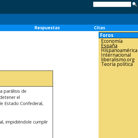
o
Respuestas
Citas
Foros
Economía
España
Hispanoamérica
Internacional
liberalismo.org
Teoría política
a parálisis de
detener el
de Estado Confederal,
l, impidiéndole cumplir