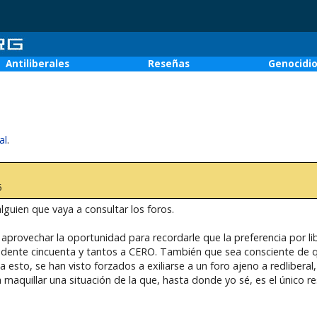
Antiliberales
Reseñas
Genocidi
al
.
5
lguien que vaya a consultar los foros.
seo aprovechar la oportunidad para recordarle que la preferencia por l
undente cincuenta y tantos a CERO. También que sea consciente de q
 esto, se han visto forzados a exiliarse a un foro ajeno a redliberal, 
 maquillar una situación de la que, hasta donde yo sé, es el único r