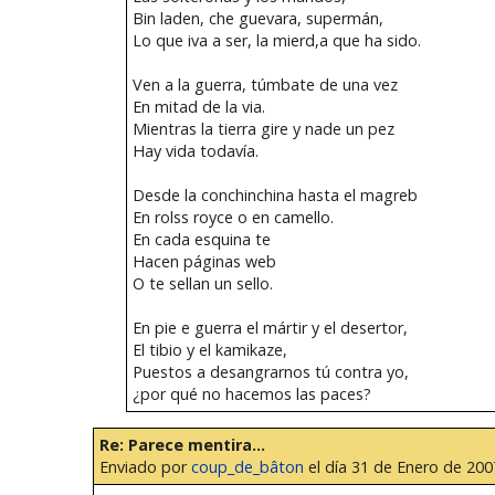
Bin laden, che guevara, supermán,
Lo que iva a ser, la mierd,a que ha sido.
Ven a la guerra, túmbate de una vez
En mitad de la via.
Mientras la tierra gire y nade un pez
Hay vida todavía.
Desde la conchinchina hasta el magreb
En rolss royce o en camello.
En cada esquina te
Hacen páginas web
O te sellan un sello.
En pie e guerra el mártir y el desertor,
El tibio y el kamikaze,
Puestos a desangrarnos tú contra yo,
¿por qué no hacemos las paces?
Re: Parece mentira...
Enviado por
coup_de_bâton
el día 31 de Enero de 2007