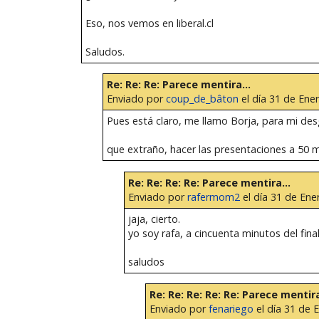
Eso, nos vemos en liberal.cl
Saludos.
Re: Re: Re: Parece mentira...
Enviado por
coup_de_bâton
el día 31 de Ener
Pues está claro, me llamo Borja, para mi des
que extraño, hacer las presentaciones a 50 mi
Re: Re: Re: Re: Parece mentira...
Enviado por
rafermom2
el día 31 de Ene
jaja, cierto.
yo soy rafa, a cincuenta minutos del final
saludos
Re: Re: Re: Re: Re: Parece mentira
Enviado por
fenariego
el día 31 de 