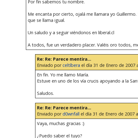
Por fin sabemos tu nombre.
Me encanta por cierto, ojalá me llamara yo Guillermo.
que se llama igual.
Un saludo y a seguir viéndonos en liberal.cl
A todos, fue un verdadero placer. Valéis oro todos, m
Re: Re: Parece mentira...
Enviado por
celtíbera
el día 31 de Enero de 2007 a
En fin. Yo me llamo María.
Estuve en uno de los vía crucis apoyando a la San
Saludos.
Re: Re: Parece mentira...
Enviado por
d0wnfall
el día 31 de Enero de 2007 a
Vaya, muchas gracias :)
¿Puedo saber el tuyo?