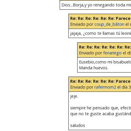
Dios...Borja,y yo renegando toda mi
Re: Re: Re: Re: Re: Re: Parece
Enviado por
coup_de_bâton
el 
jajaja, ¿como te llamas tú leon
Re: Re: Re: Re: Re: Re: Re
Enviado por
fenariego
el d
Eusebio,como mi bisabuelo
Manda huevos.
Re: Re: Re: Re: Re: Re: Parece
Enviado por
rafermom2
el día 
jeje.
siempre he pensado que, efec
que no te guste acaba gustándot
saludos