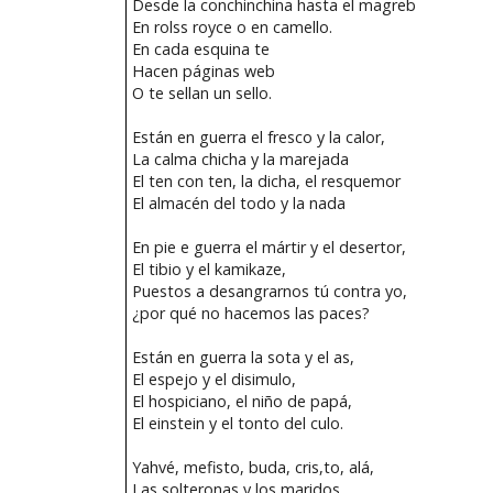
Desde la conchinchina hasta el magreb
En rolss royce o en camello.
En cada esquina te
Hacen páginas web
O te sellan un sello.
Están en guerra el fresco y la calor,
La calma chicha y la marejada
El ten con ten, la dicha, el resquemor
El almacén del todo y la nada
En pie e guerra el mártir y el desertor,
El tibio y el kamikaze,
Puestos a desangrarnos tú contra yo,
¿por qué no hacemos las paces?
Están en guerra la sota y el as,
El espejo y el disimulo,
El hospiciano, el niño de papá,
El einstein y el tonto del culo.
Yahvé, mefisto, buda, cris,to, alá,
Las solteronas y los maridos,