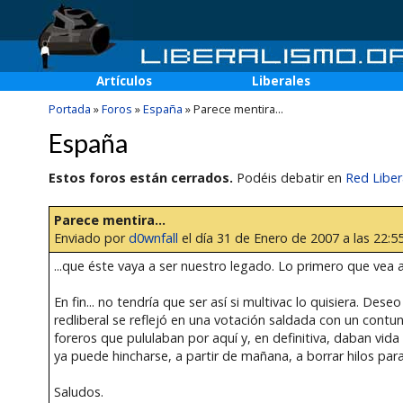
Artículos
Liberales
Portada
»
Foros
»
España
»
Parece mentira...
España
Estos foros están cerrados.
Podéis debatir en
Red Liber
Parece mentira...
Enviado por
d0wnfall
el día 31 de Enero de 2007 a las 22:5
...que éste vaya a ser nuestro legado. Lo primero que vea a
En fin... no tendría que ser así si multivac lo quisiera. De
redliberal se reflejó en una votación saldada con un cont
foreros que pululaban por aquí y, en definitiva, daban vida a
ya puede hincharse, a partir de mañana, a borrar hilos para
Saludos.