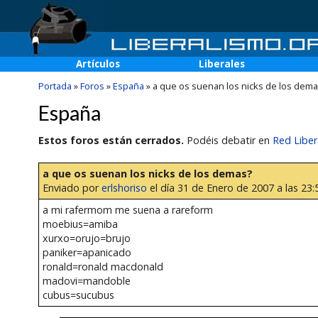
Artículos
Liberales
Portada
»
Foros
»
España
»
a que os suenan los nicks de los dem
España
Estos foros están cerrados.
Podéis debatir en
Red Liber
a que os suenan los nicks de los demas?
Enviado por
erlshoriso
el día 31 de Enero de 2007 a las 23:
a mi rafermom me suena a rareform
moebius=amiba
xurxo=orujo=brujo
paniker=apanicado
ronald=ronald macdonald
madovi=mandoble
cubus=sucubus