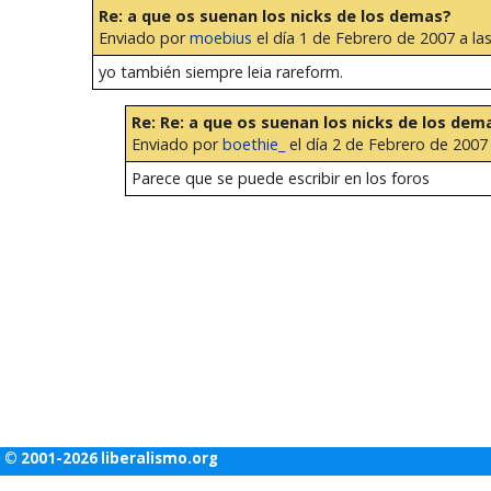
Re: a que os suenan los nicks de los demas?
Enviado por
moebius
el día 1 de Febrero de 2007 a la
yo también siempre leia rareform.
Re: Re: a que os suenan los nicks de los dem
Enviado por
boethie_
el día 2 de Febrero de 2007 
Parece que se puede escribir en los foros
© 2001-2026 liberalismo.org