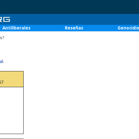
Antiliberales
Reseñas
Genocidi
as?
al
.
57