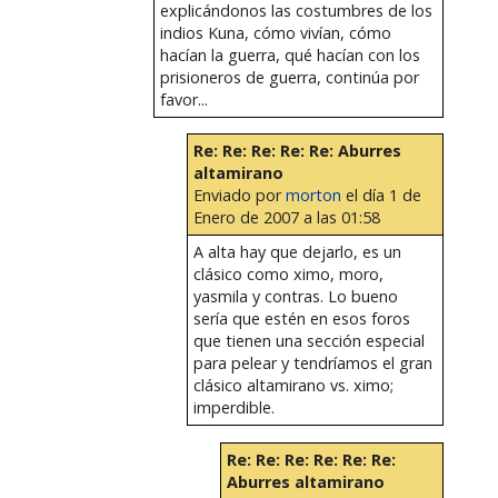
explicándonos las costumbres de los
indios Kuna, cómo vivían, cómo
hacían la guerra, qué hacían con los
prisioneros de guerra, continúa por
favor...
Re: Re: Re: Re: Re: Aburres
altamirano
Enviado por
morton
el día 1 de
Enero de 2007 a las 01:58
A alta hay que dejarlo, es un
clásico como ximo, moro,
yasmila y contras. Lo bueno
sería que estén en esos foros
que tienen una sección especial
para pelear y tendríamos el gran
clásico altamirano vs. ximo;
imperdible.
Re: Re: Re: Re: Re: Re:
Aburres altamirano