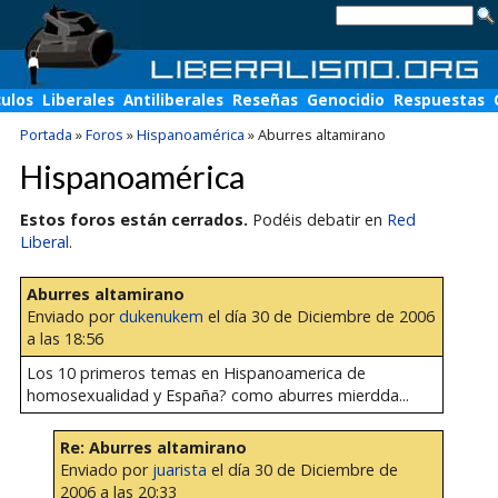
culos
Liberales
Antiliberales
Reseñas
Genocidio
Respuestas
Portada
»
Foros
»
Hispanoamérica
»
Aburres altamirano
Hispanoamérica
Estos foros están cerrados.
Podéis debatir en
Red
Liberal
.
Aburres altamirano
Enviado por
dukenukem
el día 30 de Diciembre de 2006
a las 18:56
Los 10 primeros temas en Hispanoamerica de
homosexualidad y España? como aburres mierdda...
Re: Aburres altamirano
Enviado por
juarista
el día 30 de Diciembre de
2006 a las 20:33