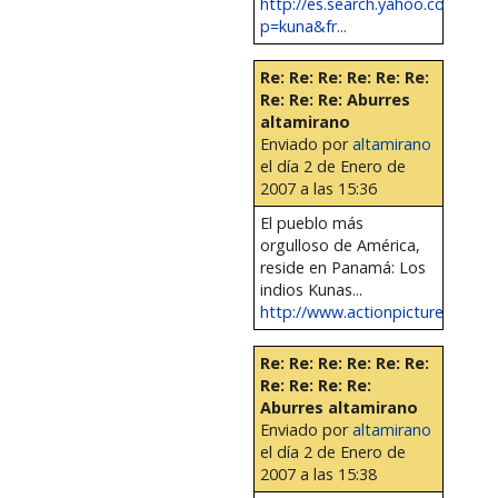
http://es.search.yahoo.com/sea
p=kuna&fr...
Re: Re: Re: Re: Re: Re:
Re: Re: Re: Aburres
altamirano
Enviado por
altamirano
el día 2 de Enero de
2007 a las 15:36
El pueblo más
orgulloso de América,
reside en Panamá: Los
indios Kunas...
http://www.actionpicture.de/ARCH
Re: Re: Re: Re: Re: Re:
Re: Re: Re: Re:
Aburres altamirano
Enviado por
altamirano
el día 2 de Enero de
2007 a las 15:38