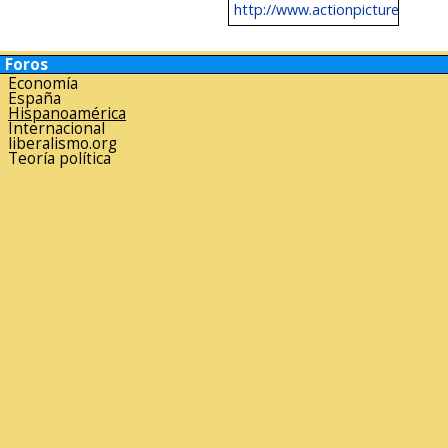
http://www.actionpicture.de/ARCH
Foros
Economía
España
Hispanoamérica
Internacional
liberalismo.org
Teoría política