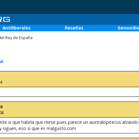
Antiliberales
Reseñas
Genocidi
del Rey de España
al
.
34
ña
08
ente si que habría que reirse pues parece un australopitecus alzando
y siguen, eso si que es malgusto.com