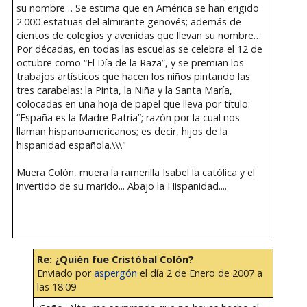
su nombre… Se estima que en América se han erigido
2.000 estatuas del almirante genovés; además de
cientos de colegios y avenidas que llevan su nombre…
Por décadas, en todas las escuelas se celebra el 12 de
octubre como “El Día de la Raza”, y se premian los
trabajos artísticos que hacen los niños pintando las
tres carabelas: la Pinta, la Niña y la Santa María,
colocadas en una hoja de papel que lleva por título:
“España es la Madre Patria”; razón por la cual nos
llaman hispanoamericanos; es decir, hijos de la
hispanidad española.\\\"
Muera Colón, muera la ramerilla Isabel la católica y el
invertido de su marido... Abajo la Hispanidad....
Re: ¿Quién fue Cristóbal Colón?
Enviado por
aspergón
el día 2 de Enero de 2007 a
las 18:09