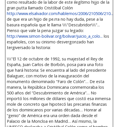
como resultado de la labor de este ilegítimo hijjo de la
gran putta llamado Cristóbal Colón
http://www.elsalvador.com/hablemos/2006/210506/210...
de que era un hijjo de pe.rra no hay duda, pese a la
basura española que le llama \\\"Descubridor\\\"...
Pienso que vale la pena juzgar su legado:
http://www.simon-bolivar.org/bolivar/juicio_a_colo...
los
españoles, con su cinismo desvergonzado han
tergiversado la historia:
\\\"El 12 de octubre de 1992, su majestad el Rey de
España, Juan Carlos de Borbón, posa para una foto
que hará historia: Se encuentra al lado del presidente
Balaguer, con motivo de la inauguración del
monumento denominado “Faro de Colón”… De esta
manera, la República Dominicana conmemoraba los
500 años del “Descubrimiento de América”… No
importó los millones de dólares que costó esa inmensa
mole de concreto que hipotecó las precarias finanzas
de los dominicanos por varias décadas… Honrar al
“genio” de América era una orden dada desde el
Palacio de la Moncloa en Madrid… Así mismo, la
UNESCO declaraba a Cristóbal Colón como el hombre