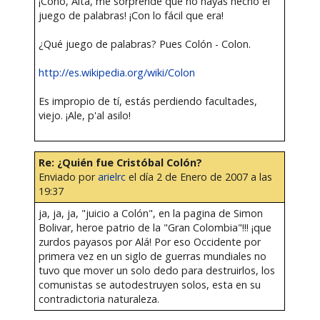
¡Coño, Alta, me sorprende que no hayas hecho el
juego de palabras! ¡Con lo fácil que era!
¿Qué juego de palabras? Pues Colón - Colon.
http://es.wikipedia.org/wiki/Colon
Es impropio de tí, estás perdiendo facultades,
viejo. ¡Ale, p'al asilo!
Re: ¿Quién fue Cristóbal Colón?
Enviado por
arielrc
el día 2 de Enero de 2007 a las
19:37
ja, ja, ja, "juicio a Colón", en la pagina de Simon
Bolivar, heroe patrio de la "Gran Colombia"!!! ¡que
zurdos payasos por Alá! Por eso Occidente por
primera vez en un siglo de guerras mundiales no
tuvo que mover un solo dedo para destruirlos, los
comunistas se autodestruyen solos, esta en su
contradictoria naturaleza.