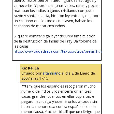
puerco. Estos perros hicieron grandes estragos y
carnecerías. Y porque algunas veces, raras y pocas,
mataban los indios algunos cristianos con justa
razón y santa justicia, hicieron ley entre sí, que por
un cristiano que los indios matasen, habían los
cristianos de matar cien indios.
Si quiere vomitar siga leyendo Brevísima relación
de la destrucción de Indias de Fray Bartolomé de
las casas.
http://www.ciudadseva.com/textos/otros/brevisi.htm
Re: Re: La
Enviado por
altamirano
el día 2 de Enero de
2007 a las 17:15
"Ýtem, que los españoles recogieron mucho
número de indios y los encerraron en tres
casas grandes, cuantos en ellas cupieron, e
pegáronles fuego y quemáronlos a todos sin
hacer la menor cosa contra español ni dar la
menor causa. Y acaesció allí que un clérigo que