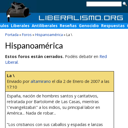
culos
Liberales
Antiliberales
Reseñas
Genocidio
Respuestas
Portada
»
Foros
»
Hispanoamérica
»
La \
Hispanoamérica
Estos foros están cerrados.
Podéis debatir en
Red
Liberal
.
La \
Enviado por
altamirano
el día 2 de Enero de 2007 a las
17:10
España, nación de hombres santos y caritativos,
retratada por Bartolomé de Las Casas, mientras
\"evangelizaba\" a los indios, su principal labor en
América... Nada de robar...
”Los cristianos con sus caballos y espadas e lanzas