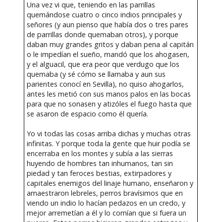
Una vez vi que, teniendo en las parrillas
quemándose cuatro o cinco indios principales y
señores (y aun pienso que había dos o tres pares
de parrillas donde quemaban otros), y porque
daban muy grandes gritos y daban pena al capitán
o le impedían el sueño, mandó que los ahogasen,
y el alguacil, que era peor que verdugo que los
quemaba (y sé cómo se llamaba y aun sus
parientes conocí en Sevilla), no quiso ahogarlos,
antes les metió con sus manos palos en las bocas
para que no sonasen y atizóles el fuego hasta que
se asaron de espacio como él quería.
Yo vi todas las cosas arriba dichas y muchas otras
infinitas. Y porque toda la gente que huir podía se
encerraba en los montes y subía a las sierras
huyendo de hombres tan inhumanos, tan sin
piedad y tan feroces bestias, extirpadores y
capitales enemigos del linaje humano, enseñaron y
amaestraron lebreles, perros bravísimos que en
viendo un indio lo hacían pedazos en un credo, y
mejor arremetían a él y lo comían que si fuera un