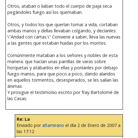
Otros, ataban o liaban todo el cuerpo de paja seca
pegándoles fuego así los quemaban.
Otros, y todos los que querían tomar a vida, cortaban
ambas manos y dellas llevaban colgando, y decíanles:
\"Andad con cartas.\" Conviene a saber, lleva las nuevas
a las gentes que estaban huidas por los montes.
Comúnmente mataban a los señores y nobles de esta
manera: que hacían unas parrillas de varas sobre
horquetas y atábanlos en ellas y poníanles por debajo
fuego manso, para que poco a poco, dando alaridos
en aquellos tormentos, desesperados, se les salían las
ánimas.
Y prosigue el testimonio escrito por fray Bartolomé de
las Casas:
Re: La
Enviado por
altamirano
el día 2 de Enero de 2007 a
las 17:12