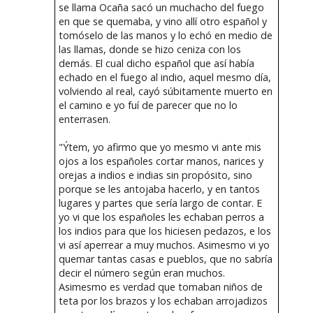
se llama Ocaña sacó un muchacho del fuego
en que se quemaba, y vino allí otro español y
tomóselo de las manos y lo echó en medio de
las llamas, donde se hizo ceniza con los
demás. El cual dicho español que así había
echado en el fuego al indio, aquel mesmo día,
volviendo al real, cayó súbitamente muerto en
el camino e yo fuí de parecer que no lo
enterrasen.
"Ýtem, yo afirmo que yo mesmo vi ante mis
ojos a los españoles cortar manos, narices y
orejas a indios e indias sin propósito, sino
porque se les antojaba hacerlo, y en tantos
lugares y partes que sería largo de contar. E
yo vi que los españoles les echaban perros a
los indios para que los hiciesen pedazos, e los
vi así aperrear a muy muchos. Asimesmo vi yo
quemar tantas casas e pueblos, que no sabría
decir el número según eran muchos.
Asimesmo es verdad que tomaban niños de
teta por los brazos y los echaban arrojadizos