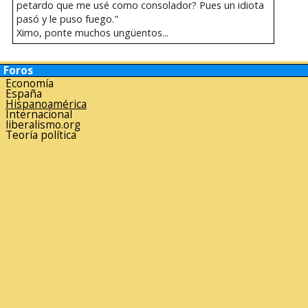
petardo que me usé como consolador? Pues un idiota
pasó y le puso fuego."
Ximo, ponte muchos ungüentos...
Foros
Economía
España
Hispanoamérica
Internacional
liberalismo.org
Teoría política