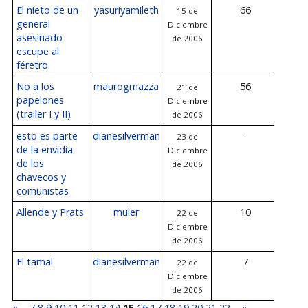
El nieto de un
yasuriyamileth
66
15 de
23
general
Diciembre
Dicie
asesinado
de 2006
2
escupe al
féretro
No a los
maurogmazza
56
21 de
23
papelones
Diciembre
Dicie
(trailer I y II)
de 2006
2
esto es parte
dianesilverman
-
23 de
de la envidia
Diciembre
de los
de 2006
chavecos y
comunistas
Allende y Prats
muler
10
22 de
23
Diciembre
Dicie
de 2006
2
El tamal
dianesilverman
7
22 de
22
Diciembre
Dicie
de 2006
2
«
...
7
8
9
10
11
12
13
14
15
16
17
18
19
20
21
22
...
»