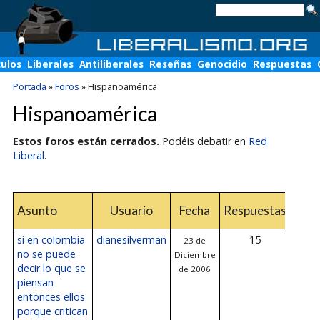
culos
Liberales
Antiliberales
Reseñas
Genocidio
Respuestas
Portada
»
Foros
»
Hispanoamérica
Hispanoamérica
Estos foros están cerrados.
Podéis debatir en
Red
Liberal
.
Úl
Asunto
Usuario
Fecha
Respuestas
resp
si en colombia
dianesilverman
15
23 de
24
no se puede
Diciembre
Dicie
decir lo que se
de 2006
2
piensan
entonces ellos
porque critican