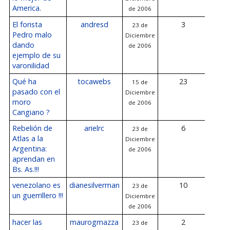
America.
de 2006
2
El forista
andresd
3
23 de
23
Pedro malo
Diciembre
Dicie
dando
de 2006
2
ejemplo de su
varonilidad
Qué ha
tocawebs
23
15 de
23
pasado con el
Diciembre
Dicie
moro
de 2006
2
Cangiano ?
Rebelión de
arielrc
6
23 de
23
Atlas a la
Diciembre
Dicie
Argentina:
de 2006
2
aprendan en
Bs. As.!!!
venezolano es
dianesilverman
10
23 de
23
un guerrillero !!!
Diciembre
Dicie
de 2006
2
hacer las
maurogmazza
2
23 de
23