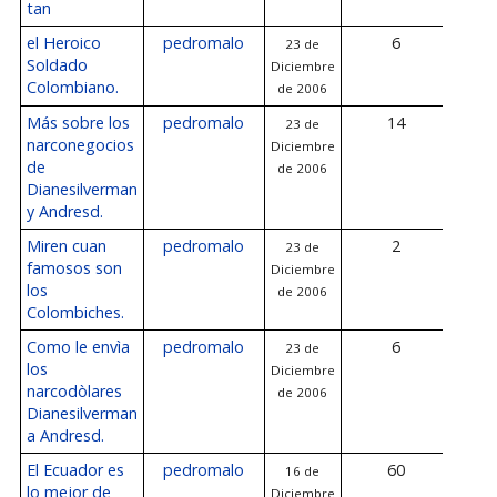
tan
el Heroico
pedromalo
6
23 de
24
Soldado
Diciembre
Dicie
Colombiano.
de 2006
2
Más sobre los
pedromalo
14
23 de
23
narconegocios
Diciembre
Dicie
de
de 2006
2
Dianesilverman
y Andresd.
Miren cuan
pedromalo
2
23 de
23
famosos son
Diciembre
Dicie
los
de 2006
2
Colombiches.
Como le envìa
pedromalo
6
23 de
23
los
Diciembre
Dicie
narcodòlares
de 2006
2
Dianesilverman
a Andresd.
El Ecuador es
pedromalo
60
16 de
23
lo mejor de
Diciembre
Dicie