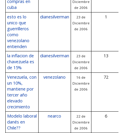
compras en
Diciembre
Dicie
cuba
de 2006
2
esto es lo
dianesilverman
1
23 de
23
unico que
Diciembre
Dicie
guerrilleros
de 2006
2
como
venezolano
entienden
la inflacion de
dianesilverman
13
23 de
23
chavezuela es
Diciembre
Dicie
de 15%
de 2006
2
Venezuela, con
venezolano
72
16 de
23
un 10%,
Diciembre
Dicie
mantiene por
de 2006
2
tercer año
elevado
crecimiento
Modelo laboral
nearco
6
22 de
23
danés en
Diciembre
Dicie
Chile??
de 2006
2