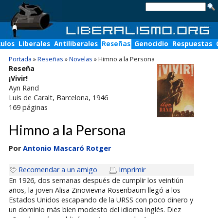
culos
Liberales
Antiliberales
Reseñas
Genocidio
Respuestas
Portada
»
Reseñas
»
Novelas
»
Himno a la Persona
Reseña
¡Vivir!
Ayn Rand
Luis de Caralt
, Barcelona, 1946
169
páginas
Himno a la Persona
Por
Antonio Mascaró Rotger
Recomendar a un amigo
Imprimir
En 1926, dos semanas después de cumplir los veintiún
años, la joven Alisa Zinovievna Rosenbaum llegó a los
Estados Unidos escapando de la URSS con poco dinero y
un dominio más bien modesto del idioma inglés. Diez