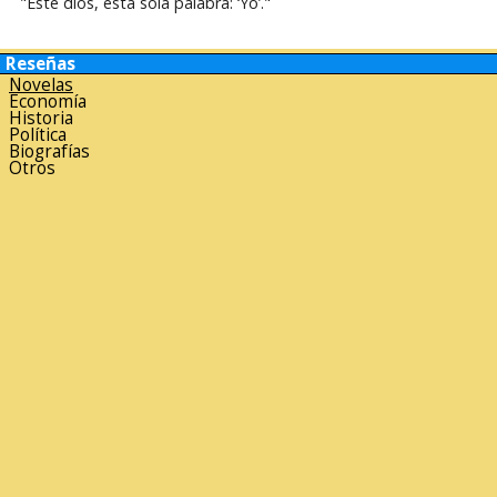
"Este dios, esta sola palabra: ‘Yo’."
Reseñas
Novelas
Economía
Historia
Política
Biografías
Otros