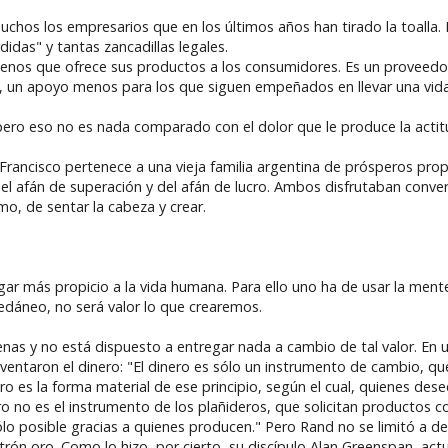
uchos los empresarios que en los últimos años han tirado la toalla
idas" y tantas zancadillas legales.
nos que ofrece sus productos a los consumidores. Es un proveedor
a, un apoyo menos para los que siguen empeñados en llevar una vid
ero eso no es nada comparado con el dolor que le produce la actit
Francisco pertenece a una vieja familia argentina de prósperos prop
del afán de superación y del afán de lucro. Ambos disfrutaban conve
mo, de sentar la cabeza y crear.
ugar más propicio a la vida humana. Para ello uno ha de usar la men
cedáneo, no será valor lo que crearemos.
as y no está dispuesto a entregar nada a cambio de tal valor. En un
entaron el dinero: "El dinero es sólo un instrumento de cambio, que 
o es la forma material de ese principio, según el cual, quienes dese
ro no es el instrumento de los plañideros, que solicitan productos co
ólo posible gracias a quienes producen." Pero Rand no se limitó a de
atrón oro. Como lo hizo, por cierto, su discípulo Alan Greenspan, actu