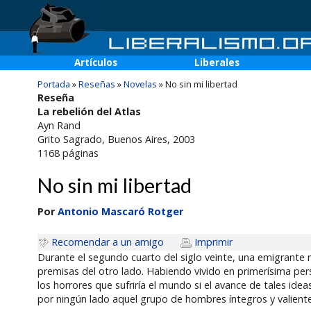
Artículos
Liberales
Portada
»
Reseñas
»
Novelas
»
No sin mi libertad
Reseña
La rebelión del Atlas
Ayn Rand
Grito Sagrado
, Buenos Aires, 2003
1168
páginas
No sin mi libertad
Por
Antonio Mascaró Rotger
Recomendar a un amigo
Imprimir
Durante el segundo cuarto del siglo veinte, una emigrante 
premisas del otro lado. Habiendo vivido en primerísima pe
los horrores que sufriría el mundo si el avance de tales ide
por ningún lado aquel grupo de hombres íntegros y valiente