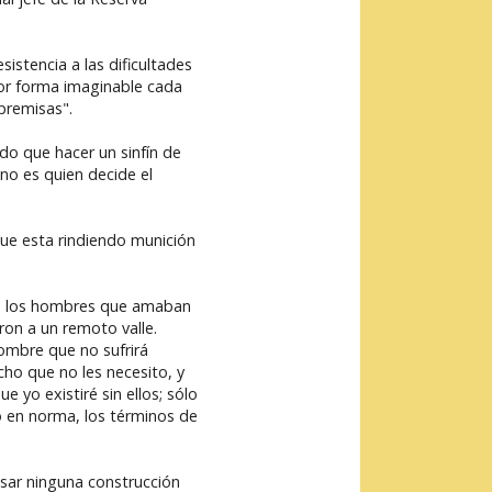
istencia a las dificultades
eor forma imaginable cada
premisas".
do que hacer un sinfín de
no es quien decide el
que esta rindiendo munición
os, los hombres que amaban
ron a un remoto valle.
hombre que no sufrirá
cho que no les necesito, y
yo existiré sin ellos; sólo
do en norma, los términos de
usar ninguna construcción