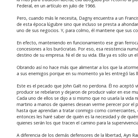
Federal, en un artículo en julio de 1966.
Pero, cuando más le necesita, Dagny encuentra a un Francis
de esta época lúgubre sino que incluso se presta a ahondar 
uno de sus negocios. Y, para colmo, él mantiene que sus con
En efecto, manteniendo en funcionamiento ese gran ferrocar
concesiones a los burócratas. Por eso, esa resistencia num
destino de su empresa. Ni el de su vida. Ella ya es sólo un 
Obrando así no hace más que alimentar a los que la atorme
a sus enemigos porque en su momento ya les entregó las lla
Este es el pecado que John Galt no perdona. Él no aceptó v
producir se rebelaron y dejaron de producir valor en ese m
Cada uno de ellos se dijo a si mismo que no usaría la vida
martirio a manos de quienes desean verme perecer por el pr
hasta que aprendan a tratar conmigo como comerciantes, dan
entonces les haré saber de quién es la necesidad y de quién
quienes serán los que tracen el camino para la supervivencia
A diferencia de los demás defensores de la libertad, Ayn R