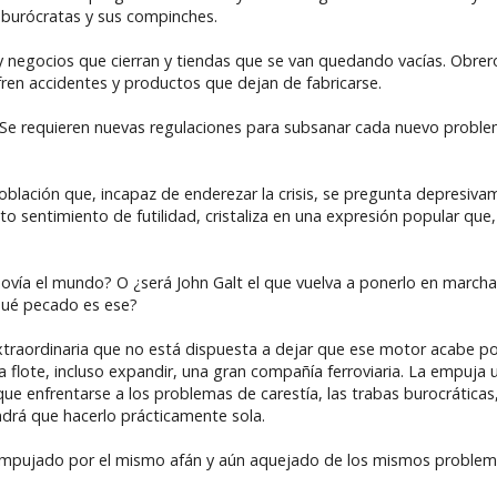
s burócratas y sus compinches.
ay negocios que cierran y tiendas que se van quedando vacías. Obre
ren accidentes y productos que dejan de fabricarse.
. Se requieren nuevas regulaciones para subsanar cada nuevo problem
oblación que, incapaz de enderezar la crisis, se pregunta depresiva
o sentimiento de futilidad, cristaliza en una expresión popular que
vía el mundo? O ¿será John Galt el que vuelva a ponerlo en marcha?
qué pecado es ese?
raordinaria que no está dispuesta a dejar que ese motor acabe por
flote, incluso expandir, una gran compañía ferroviaria. La empuja 
ue enfrentarse a los problemas de carestía, las trabas burocráticas
endrá que hacerlo prácticamente sola.
 empujado por el mismo afán y aún aquejado de los mismos problema