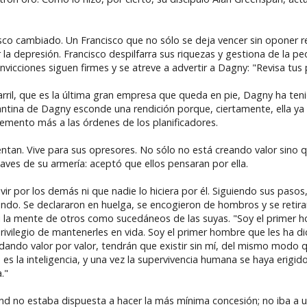
co cambiado. Un Francisco que no sólo se deja vencer sin oponer res
la depresión. Francisco despilfarra sus riquezas y gestiona de la p
vicciones siguen firmes y se atreve a advertir a Dagny: "Revisa tus 
ril, que es la última gran empresa que queda en pie, Dagny ha teni
antina de Dagny esconde una rendición porque, ciertamente, ella ya 
elemento más a las órdenes de los planificadores.
ntan. Vive para sus opresores. No sólo no está creando valor sino 
ves de su armería: aceptó que ellos pensaran por ella.
ivir por los demás ni que nadie lo hiciera por él. Siguiendo sus pas
undo. Se declararon en huelga, se encogieron de hombros y se retira
 ni la mente de otros como sucedáneos de las suyas. "Soy el primer 
ivilegio de mantenerles en vida. Soy el primer hombre que les ha di
do valor por valor, tendrán que existir sin mí, del mismo modo que 
 es la inteligencia, y una vez la supervivencia humana se haya erigi
."
and no estaba dispuesta a hacer la más mínima concesión; no iba a 