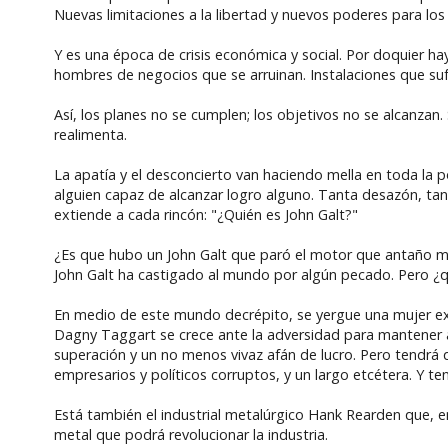
Nuevas limitaciones a la libertad y nuevos poderes para lo
Y es una época de crisis económica y social. Por doquier h
hombres de negocios que se arruinan. Instalaciones que suf
Así, los planes no se cumplen; los objetivos no se alcanzan
realimenta.
La apatía y el desconcierto van haciendo mella en toda la p
alguien capaz de alcanzar logro alguno. Tanta desazón, tant
extiende a cada rincón: "¿Quién es John Galt?"
¿Es que hubo un John Galt que paró el motor que antaño mo
John Galt ha castigado al mundo por algún pecado. Pero ¿
En medio de este mundo decrépito, se yergue una mujer ext
Dagny Taggart se crece ante la adversidad para mantener a 
superación y un no menos vivaz afán de lucro. Pero tendrá q
empresarios y políticos corruptos, y un largo etcétera. Y t
Está también el industrial metalúrgico Hank Rearden que,
metal que podrá revolucionar la industria.