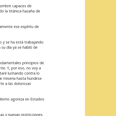
 hombre capaces de
ndo la titánica hazaña de
amente ese espíritu de
o y se ha está trabajando
 su día ya se habló de
ndamentales principios de
te. Y, por eso, no voy a
taré luchando contra lo
r miseria hasta hundirse
rte a las dolorosas
alismo agoniza en Estados
s y nuevas restricciones.