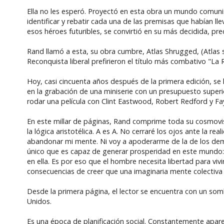
Ella no les esperó. Proyectó en esta obra un mundo comunis
identificar y rebatir cada una de las premisas que habían lle
esos héroes futuribles, se convirtió en su más decidida, p
Rand llamó a esta, su obra cumbre, Atlas Shrugged, (Atlas
Reconquista liberal prefirieron el título más combativo "La 
Hoy, casi cincuenta años después de la primera edición, s
en la grabación de una miniserie con un presupuesto superio
rodar una película con Clint Eastwood, Robert Redford y Fa
En este millar de páginas, Rand comprime toda su cosmovis
la lógica aristotélica. A es A. No cerraré los ojos ante la
abandonar mi mente. Ni voy a apoderarme de la de los demá
único que es capaz de generar prosperidad en este mundo: 
en ella. Es por eso que el hombre necesita libertad para vi
consecuencias de creer que una imaginaria mente colectiva 
Desde la primera página, el lector se encuentra con un so
Unidos.
Es una época de planificación social. Constantemente apar