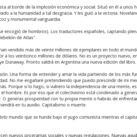
ta al borde de la implosión económica y social. Situó en él a unos
vado a la humanidad a tal desgracia. Y les guió a la victoria. Novela
recoz y monumental vanguardia.
 se encogió de hombros). Los traductores españoles, captando plen
Rebelión de Atlas".
e han vendido más de veinte millones de ejemplares en todo el mund
r a los veinticinco millones de dólares. No es un proyecto nuevo, en
ye Dunaway. Pronto saldrá en Argentina una nueva edición del libro.
ión. Una forma de entender y amar la vida partiendo de los más fu
 realidad. No me engañaré pretendiendo que puedo prescindir de mi men
s. Porque si lo hago, si vulnero la independencia de una mente, es
el hombre. Es por eso que el colectivismo está condenado a genera
vir. O generas prosperidad con tu propia mente o habrás de enfrenta
vendrá en tu auxilio. Capitalismo o muerte.
mbrío mundo que se hunde bajo el yugo comunista mientras el capit
ecen nuevos programas sociales y nuevas regulaciones. Nuevas ayuda