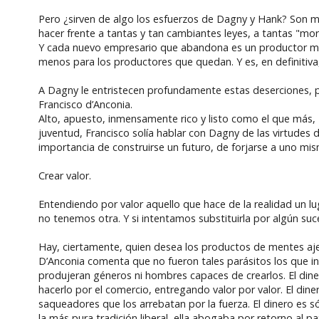
Pero ¿sirven de algo los esfuerzos de Dagny y Hank? Son m
hacer frente a tantas y tan cambiantes leyes, a tantas "mord
Y cada nuevo empresario que abandona es un productor me
menos para los productores que quedan. Y es, en definitiv
A Dagny le entristecen profundamente estas deserciones, p
Francisco d’Anconia.
Alto, apuesto, inmensamente rico y listo como el que más, 
juventud, Francisco solía hablar con Dagny de las virtudes 
importancia de construirse un futuro, de forjarse a uno mis
Crear valor.
Entendiendo por valor aquello que hace de la realidad un l
no tenemos otra. Y si intentamos substituirla por algún su
Hay, ciertamente, quien desea los productos de mentes ajen
D’Anconia comenta que no fueron tales parásitos los que inv
produjeran géneros ni hombres capaces de crearlos. El diner
hacerlo por el comercio, entregando valor por valor. El dine
saqueadores que los arrebatan por la fuerza. El dinero es s
la más pura tradición liberal, ella abogaba por retorno al p