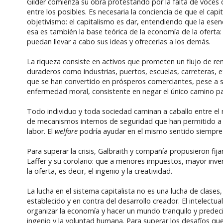
Gilder comienza su obra protestando por la falta de voces 
entre los posibles. Es necesaria la conciencia de que el cap
objetivismo: el capitalismo es dar, entendiendo que la esenc
esa es también la base teórica de la economía de la oferta
puedan llevar a cabo sus ideas y ofrecerlas a los demás.
La riqueza consiste en activos que prometen un flujo de rent
duraderos como industrias, puertos, escuelas, carreteras, e
que se han convertido en prósperos comerciantes, pese a 
enfermedad moral, consistente en negar el único camino para sa
Todo individuo y toda sociedad caminan a caballo entre el 
de mecanismos internos de seguridad que han permitido a 
labor. El
welfare
podría ayudar en el mismo sentido siempre 
Para superar la crisis, Galbraith y compañía propusieron fij
Laffer y su corolario: que a menores impuestos, mayor inv
la oferta, es decir, el ingenio y la creatividad.
La lucha en el sistema capitalista no es una lucha de clases
establecido y en contra del desarrollo creador. El intelectu
organizar la economía y hacer un mundo tranquilo y predeci
ingenio y la voluntad humana. Para superar los desafíos que e