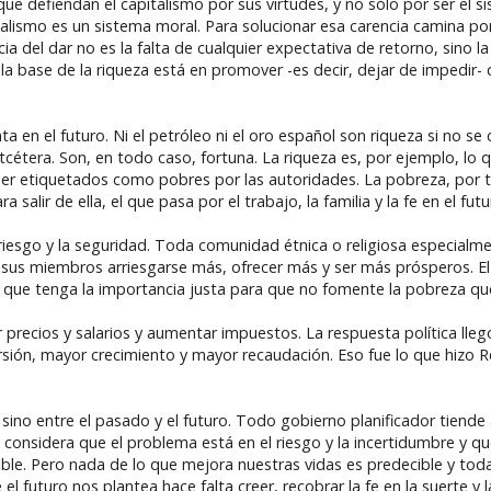
que defiendan el capitalismo por sus virtudes, y no sólo por ser el
italismo es un sistema moral. Para solucionar esa carencia camina por 
ia del dar no es la falta de cualquier expectativa de retorno, sino 
: la base de la riqueza está en promover -es decir, dejar de impedi
a en el futuro. Ni el petróleo ni el oro español son riqueza si no se 
tcétera. Son, en todo caso, fortuna. La riqueza es, por ejemplo, lo 
ser etiquetados como pobres por las autoridades. La pobreza, por 
lir de ella, el que pasa por el trabajo, la familia y la fe en el futu
riesgo y la seguridad. Toda comunidad étnica o religiosa especialm
sus miembros arriesgarse más, ofrecer más y ser más prósperos. E
que tenga la importancia justa para que no fomente la pobreza que
ar precios y salarios y aumentar impuestos. La respuesta política lleg
ersión, mayor crecimiento y mayor recaudación. Eso fue lo que hizo
, sino entre el pasado y el futuro. Todo gobierno planificador tiende
al considera que el problema está en el riesgo y la incertidumbre y q
ble. Pero nada de lo que mejora nuestras vidas es predecible y tod
l futuro nos plantea hace falta creer, recobrar la fe en la suerte y l