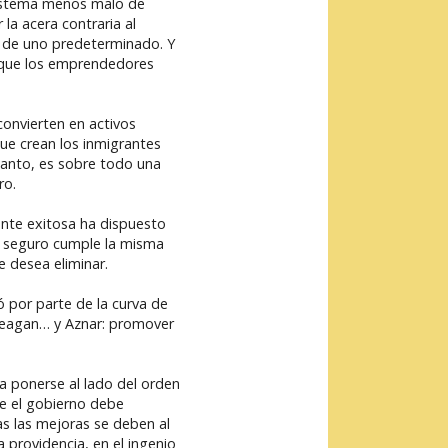
 sistema menos malo de
la acera contraria al
la de uno predeterminado. Y
r- que los emprendedores
convierten en activos
que crean los inmigrantes
tanto, es sobre todo una
ro.
ente exitosa ha dispuesto
l seguro cumple la misma
 desea eliminar.
ó por parte de la curva de
 Reagan… y Aznar: promover
 a ponerse al lado del orden
ue el gobierno debe
as las mejoras se deben al
a providencia, en el ingenio