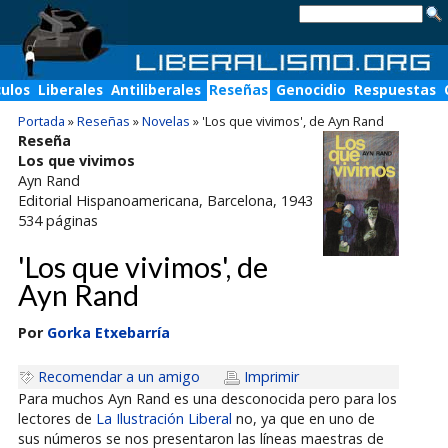
culos
Liberales
Antiliberales
Reseñas
Genocidio
Respuestas
Portada
»
Reseñas
»
Novelas
»
'Los que vivimos', de Ayn Rand
Reseña
Los que vivimos
Ayn Rand
Editorial Hispanoamericana
, Barcelona, 1943
534
páginas
'Los que vivimos', de
Ayn Rand
Por
Gorka Etxebarría
Recomendar a un amigo
Imprimir
Para muchos Ayn Rand es una desconocida pero para los
lectores de
La Ilustración Liberal
no, ya que en uno de
sus números se nos presentaron las líneas maestras de