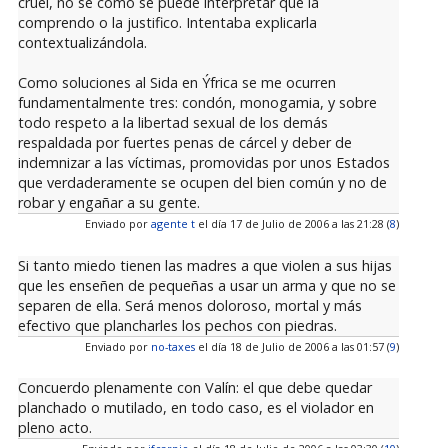
cruel, no sé cómo se puede interpretar que la
comprendo o la justifico. Intentaba explicarla
contextualizándola.
Como soluciones al Sida en Ýfrica se me ocurren
fundamentalmente tres: condón, monogamia, y sobre
todo respeto a la libertad sexual de los demás
respaldada por fuertes penas de cárcel y deber de
indemnizar a las víctimas, promovidas por unos Estados
que verdaderamente se ocupen del bien común y no de
robar y engañar a su gente.
Enviado por
agente t
el día 17 de Julio de 2006 a las 21:28 (
8
)
Si tanto miedo tienen las madres a que violen a sus hijas
que les enseñen de pequeñas a usar un arma y que no se
separen de ella. Será menos doloroso, mortal y más
efectivo que plancharles los pechos con piedras.
Enviado por
no-taxes
el día 18 de Julio de 2006 a las 01:57 (
9
)
Concuerdo plenamente con Valín: el que debe quedar
planchado o mutilado, en todo caso, es el violador en
pleno acto.