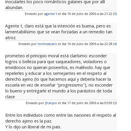
inocularles los poco románticos galanes que por allí
abundan.
Enviado por
agente t
el día 16 de Julio de 2006 a las 21:22 (
3
)
Agente t, claro está que la intención es buena, pero es
lamentabilísimo que se vean forzadas a un remedio tan
atroz.
Enviado por
tonimascaro
el día 16 de Julio de 2006 a las 22:28 (
4
)
prometeo el principio moral está clarísimo: esconder
logros o belleza para que saqueadores, violadores o
envidiosos no quieran poseerlos, es malévolo. hay que
repelerles y educar a los semejantes en el respeto al
derecho ajeno (lo que hacemos aquí y debería hacer la
escuela en vez de enseñar "progresismo"), no esconder
lo bueno y entregarle el mundo a los parásitos de toda
clase
Enviado por
jfcarpio
el día 17 de Julio de 2006 a las 05:09 (
5
)
Entre los individuos como entre las naciones el respeto al
derecho ajeno es la paz.
Y lo dijo un liberal de mi pais.