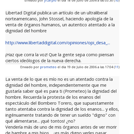
Enviado por
jfcarpio
el día 18 de Julio de 2006 a las 03:30 (
10
)
Libertad Digital publica un artículo de un ultraliberal
norteamericano, John Stossel, haciendo apología de la
venta de órganos humanos, un autentico atentado a la
dignidad del hombre
http://www.libertaddigital.com/opiniones/opi_desa_...
¡Haz que corra la voz! Que la gente sepa como piensan
ciertos ideólogos de la nueva derecha.
Enviado por
prometeo
el día 19 de Julio de 2006 a las 17:04 (
11
)
La venta de lo que es mío no es un atentado contra la
dignidad del hombre, independientemente que me
gustaría saber qué es para ti (Prometeo) la dignidad del
hombre. Recuerda la protesta de los enanos del
espectáculo del Bombero Torero, que supuestamente
tanto atentaba contra la dignidad de los enanos... y ellos,
ingénuamente tratando de tener un sueldo "digno" con
qué alimentarse... ¡qué tontos! ¿no?
Vendería más de uno de mis órganos antes de ver morir
de hambre a mis hijos... ¿es más digno verles pasar