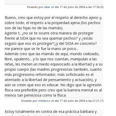
Enviado por
altar
el día 17 de Julio de 2006 a las 17:56 (
6
)
Bueno, creo que estoy por el respeto al derecho ajeno y,
sobre todo, el respeto a la propiedad ajena (los pechos
son de las hijas no de las mamás).
Agente t, ¿no se te ocurre otra manera de proteger
frente al SIDA que no sea quemar pechos? y ¿estás
seguro que eso es proteger?¿y del SIDA en concreto?
me parece que se te fue la mano un poco...
Además creo que las mamás de aquí, mundo civilizado,
libre, opulento... y lo que nos cuentan, manipulan a las
niñas, les meten un miedo equivocado a la libertad y a su
propio cuerpo (las madres progresistas también, cuanto
más progresismo reformador, más sofisticado es el
atentado a la libertad de pensamiento y actuación), y
aún se creen que eso es educar. No digo que la agresión
física sea preferible pero creo que la barrera mental es al
menos tan perniciosa como la física.
Enviado por
mblanco
el día 17 de Julio de 2006 a las 21:21 (
7
)
Estoy totalmente en contra de esa práctica bárbara y