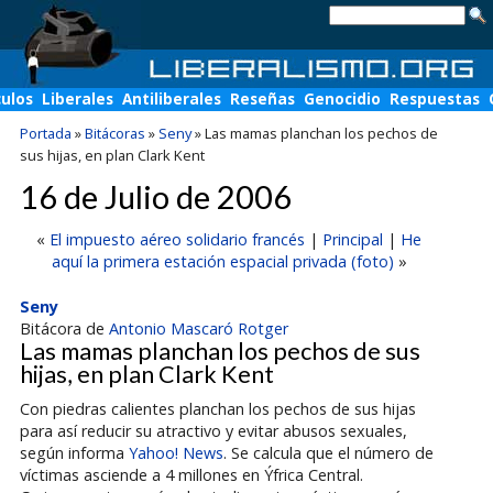
culos
Liberales
Antiliberales
Reseñas
Genocidio
Respuestas
Portada
»
Bitácoras
»
Seny
»
Las mamas planchan los pechos de
sus hijas, en plan Clark Kent
16 de Julio de 2006
«
El impuesto aéreo solidario francés
|
Principal
|
He
aquí la primera estación espacial privada (foto)
»
Seny
Bitácora de
Antonio Mascaró Rotger
Las mamas planchan los pechos de sus
hijas, en plan Clark Kent
Con piedras calientes planchan los pechos de sus hijas
para así reducir su atractivo y evitar abusos sexuales,
según informa
Yahoo! News
. Se calcula que el número de
víctimas asciende a 4 millones en Ýfrica Central.