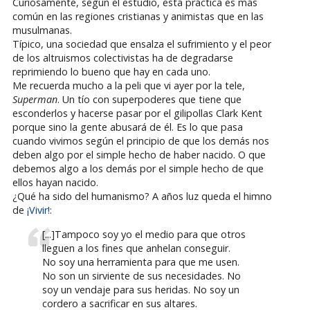
Curiosamente, según el estudio, esta práctica es más
común en las regiones cristianas y animistas que en las
musulmanas.
Típico, una sociedad que ensalza el sufrimiento y el peor
de los altruismos colectivistas ha de degradarse
reprimiendo lo bueno que hay en cada uno.
Me recuerda mucho a la peli que vi ayer por la tele,
Superman
. Un tío con superpoderes que tiene que
esconderlos y hacerse pasar por el gilipollas Clark Kent
porque sino la gente abusará de él. Es lo que pasa
cuando vivimos según el principio de que los demás nos
deben algo por el simple hecho de haber nacido. O que
debemos algo a los demás por el simple hecho de que
ellos hayan nacido.
¿Qué ha sido del humanismo? A años luz queda el himno
de
¡Vivir!
:
[...]Tampoco soy yo el medio para que otros
lleguen a los fines que anhelan conseguir.
No soy una herramienta para que me usen.
No son un sirviente de sus necesidades. No
soy un vendaje para sus heridas. No soy un
cordero a sacrificar en sus altares.