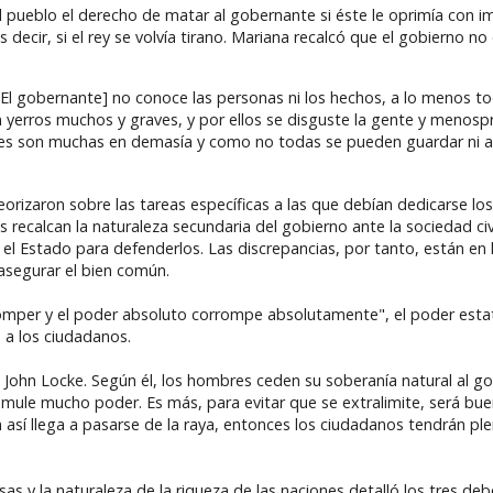
al pueblo el derecho de matar al gobernante si éste le oprimía con 
ecir, si el rey se volvía tirano. Mariana recalcó que el gobierno no 
 [El gobernante] no conoce las personas ni los hechos, a lo menos to
n yerros muchos y graves, y por ellos se disguste la gente y menosp
eyes son muchas en demasía y como no todas se pueden guardar ni a
teorizaron sobre las tareas específicas a las que debían dedicarse lo
ecalcan la naturaleza secundaria del gobierno ante la sociedad civi
el Estado para defenderlos. Las discrepancias, por tanto, están en 
asegurar el bien común.
rromper y el poder absoluto corrompe absolutamente", el poder esta
e a los ciudadanos.
e John Locke. Según él, los hombres ceden su soberanía natural al g
cumule mucho poder. Es más, para evitar que se extralimite, será bu
 así llega a pasarse de la raya, entonces los ciudadanos tendrán pl
s y la naturaleza de la riqueza de las naciones detalló los tres deb