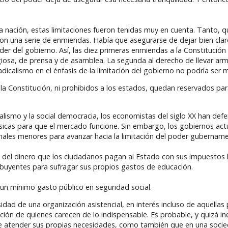
 nación, estas limitaciones fueron tenidas muy en cuenta. Tanto, qu
eron una serie de enmiendas. Había que asegurarse de dejar bien cla
r del gobierno. Así, las diez primeras enmiendas a la Constitució
ligiosa, de prensa y de asamblea. La segunda al derecho de llevar ar
adicalismo en el énfasis de la limitación del gobierno no podría ser 
a Constitución, ni prohibidos a los estados, quedan reservados par
ialismo y la social democracia, los economistas del siglo XX han def
ásicas para que el mercado funcione. Sin embargo, los gobiernos act
ales menores para avanzar hacia la limitación del poder gubername
 del dinero que los ciudadanos pagan al Estado con sus impuestos 
buyentes para sufragar sus propios gastos de educación.
un mínimo gasto público en seguridad social.
sidad de una organización asistencial, en interés incluso de aquella
ión de quienes carecen de lo indispensable. Es probable, y quizá ine
 de atender sus propias necesidades, como también que en una soci