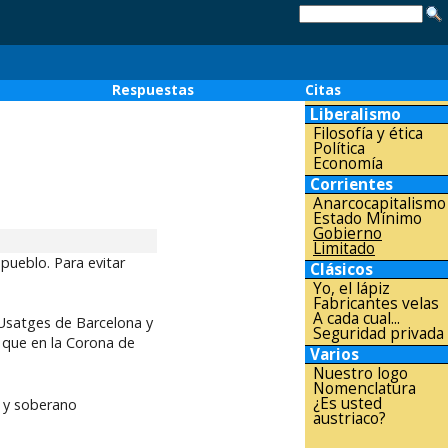
o
Respuestas
Citas
Liberalismo
Filosofía y ética
Política
Economía
Corrientes
Anarcocapitalismo
Estado Mínimo
Gobierno
Limitado
pueblo. Para evitar
Clásicos
Yo, el lápiz
Fabricantes velas
A cada cual...
Usatges de Barcelona y
Seguridad privada
 que en la Corona de
Varios
Nuestro logo
Nomenclatura
¿Es usted
 y soberano
austriaco?