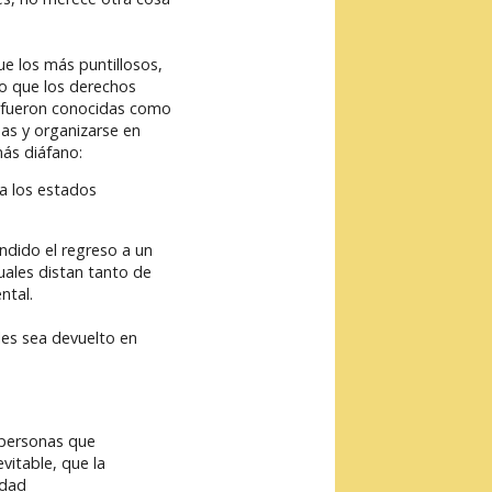
e los más puntillosos,
ro que los derechos
n fueron conocidas como
mas y organizarse en
más diáfano:
a los estados
endido el regreso a un
uales distan tanto de
ntal.
les sea devuelto en
s personas que
vitable, que la
edad