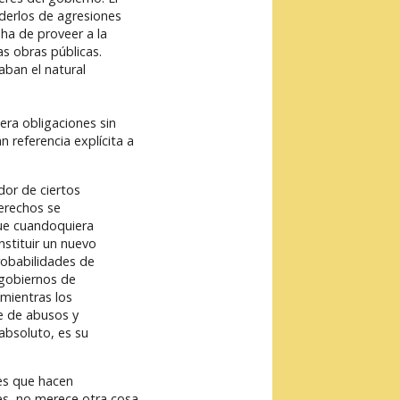
derlos de agresiones
ha de proveer a la
s obras públicas.
aban el natural
era obligaciones sin
 referencia explícita a
or de ciertos
derechos se
que cuandoquiera
nstituir un nuevo
robabilidades de
 gobiernos de
mientras los
e de abusos y
absoluto, es su
nes que hacen
ces, no merece otra cosa