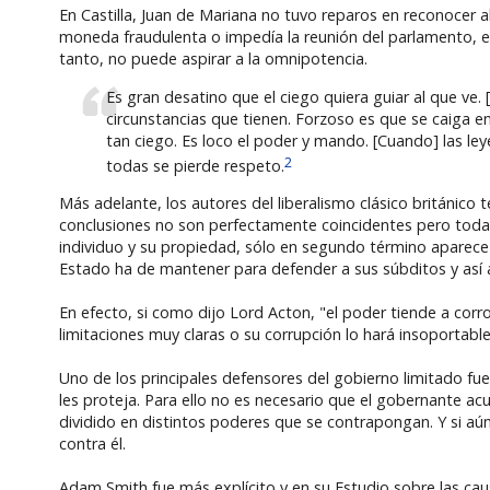
En Castilla, Juan de Mariana no tuvo reparos en reconocer 
moneda fraudulenta o impedía la reunión del parlamento, es d
tanto, no puede aspirar a la omnipotencia.
Es gran desatino que el ciego quiera guiar al que ve.
circunstancias que tienen. Forzoso es que se caiga e
tan ciego. Es loco el poder y mando. [Cuando] las l
2
todas se pierde respeto.
Más adelante, los autores del liberalismo clásico británico 
conclusiones no son perfectamente coincidentes pero todas r
individuo y su propiedad, sólo en segundo término aparece 
Estado ha de mantener para defender a sus súbditos y así 
En efecto, si como dijo Lord Acton, "el poder tiende a co
limitaciones muy claras o su corrupción lo hará insoportabl
Uno de los principales defensores del gobierno limitado fu
les proteja. Para ello no es necesario que el gobernante a
dividido en distintos poderes que se contrapongan. Y si aún
contra él.
Adam Smith fue más explícito y en su Estudio sobre las causa