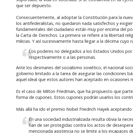
que ser depuesto.
Consecuentemente, al adoptar la Constitución para la nueva
los antifederalistas, no quedaron nada satisfechos y exigi
fundamentales del ciudadano están muy por encima del pode
la Carta de Derechos. La primera se refiere a la libertad re
milicias. Y así sucesivamente hasta llegar a la décima cuyo r
Los poderes no delegados a los Estados Unidos por l
respectivamente o a las personas.
Ante los desmanes del socialismo soviético, el nacional soc
gobierno limitado a la tarea de asegurar las condiciones b
aquel ideal que estos autores han aceptado en ocasiones m
Es el caso de Milton Friedman, que ha propuesto que parte
forma de cupones. Estos cupones podrán usarlos los contri
Más allá ha ido el premio Nobel Friedrich Hayek aceptando 
En una sociedad industrializada resulta obvia la nece
han de ser protegidas contra los actos de desesperac
mencionada asistencia no se limite a los incapaces