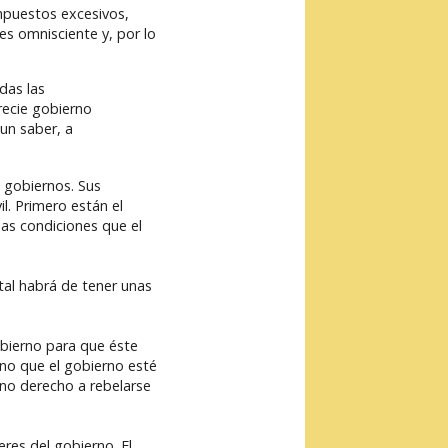
impuestos excesivos,
es omnisciente y, por lo
das las
recie gobierno
un saber, a
s gobiernos. Sus
l. Primero están el
las condiciones que el
tal habrá de tener unas
obierno para que éste
eno que el gobierno esté
eno derecho a rebelarse
eres del gobierno. El