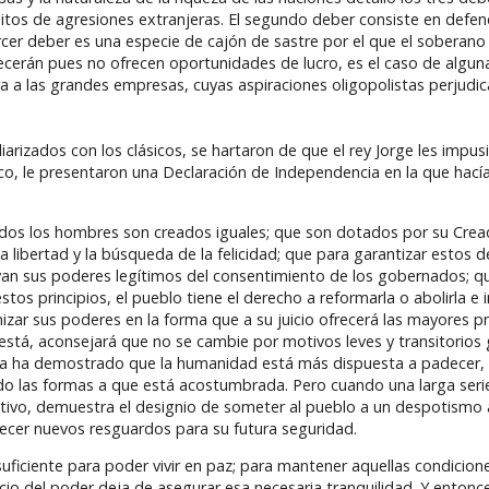
itos de agresiones extranjeras. El segundo deber consiste en defen
cer deber es una especie de cajón de sastre por el que el soberano 
ecerán pues no ofrecen oportunidades de lucro, es el caso de alguna
a a las grandes empresas, cuyas aspiraciones oligopolistas perjudic
rizados con los clásicos, se hartaron de que el rey Jorge les impusi
co, le presentaron una Declaración de Independencia en la que hacían
os los hombres son creados iguales; que son dotados por su Cread
la libertad y la búsqueda de la felicidad; que para garantizar estos 
ivan sus poderes legítimos del consentimiento de los gobernados; 
s principios, el pueblo tiene el derecho a reformarla o abolirla e i
nizar sus poderes en la forma que a su juicio ofrecerá las mayores p
o está, aconsejará que no se cambie por motivos leves y transitorios
ncia ha demostrado que la humanidad está más dispuesta a padecer, 
endo las formas a que está acostumbrada. Pero cuando una larga seri
etivo, demuestra el designio de someter al pueblo a un despotismo 
lecer nuevos resguardos para su futura seguridad.
 suficiente para poder vivir en paz; para mantener aquellas condicio
cicio del poder deja de asegurar esa necesaria tranquilidad. Y enton