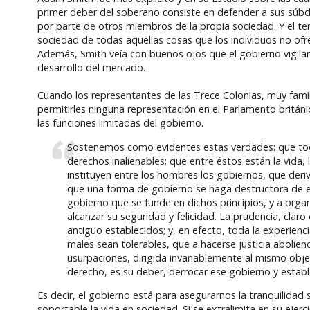
primer deber del soberano consiste en defender a sus súbd
por parte de otros miembros de la propia sociedad. Y el ter
sociedad de todas aquellas cosas que los individuos no ofr
Además, Smith veía con buenos ojos que el gobierno vigilar
desarrollo del mercado.
Cuando los representantes de las Trece Colonias, muy familia
permitirles ninguna representación en el Parlamento británi
las funciones limitadas del gobierno.
Sostenemos como evidentes estas verdades: que tod
derechos inalienables; que entre éstos están la vida, 
instituyen entre los hombres los gobiernos, que der
que una forma de gobierno se haga destructora de esto
gobierno que se funde en dichos principios, y a orga
alcanzar su seguridad y felicidad. La prudencia, clar
antiguo establecidos; y, en efecto, toda la experie
males sean tolerables, que a hacerse justicia aboli
usurpaciones, dirigida invariablemente al mismo obj
derecho, es su deber, derrocar ese gobierno y estab
Es decir, el gobierno está para asegurarnos la tranquilidad
soportable la vida en sociedad. Si se extralimita en su ejer