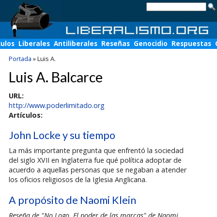
culos
Liberales
Antiliberales
Reseñas
Genocidio
Respuestas
Portada
»
Luis A.
Luis A. Balcarce
URL:
http://www.poderlimitado.org
Artículos:
John Locke y su tiempo
La más importante pregunta que enfrentó la sociedad
del siglo XVII en Inglaterra fue qué política adoptar de
acuerdo a aquellas personas que se negaban a atender
los oficios religiosos de la Iglesia Anglicana.
A propósito de Naomi Klein
Reseña de "No Logo, El poder de las marcas" de Naomi