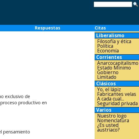
o
Respuestas
Citas
Liberalismo
Filosofía y ética
Política
Economía
Corrientes
Anarcocapitalismo
Estado Mínimo
Gobierno
Limitado
Clásicos
Yo, el lápiz
Fabricantes velas
ho exclusivo de
A cada cual...
o proceso productivo en
Seguridad privada
Varios
Nuestro logo
Nomenclatura
¿Es usted
austriaco?
el pensamiento