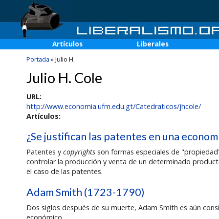
Artículos
Liberales
Portada
»
Julio H.
Julio H. Cole
URL:
http://www.economia.ufm.edu.gt/Catedraticos/jhcole/
Artículos:
¿Se justifican las patentes en una economí
Patentes y
copyrights
son formas especiales de "propiedad" 
controlar la producción y venta de un determinado producto 
el caso de las patentes.
Adam Smith (1723-1790)
Dos siglos después de su muerte, Adam Smith es aún consi
económico.