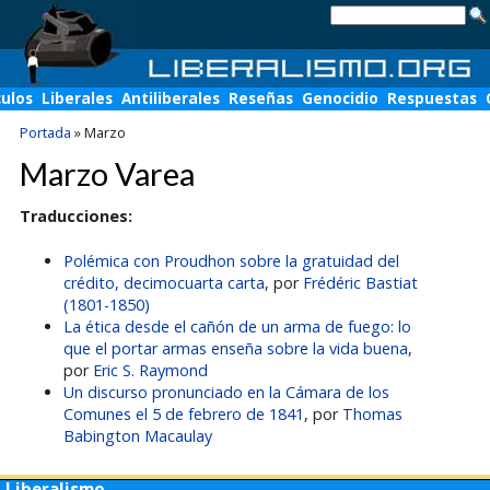
culos
Liberales
Antiliberales
Reseñas
Genocidio
Respuestas
Portada
»
Marzo
Marzo Varea
Traducciones:
Polémica con Proudhon sobre la gratuidad del
crédito, decimocuarta carta
, por
Frédéric Bastiat
(1801-1850)
La ética desde el cañón de un arma de fuego: lo
que el portar armas enseña sobre la vida buena
,
por
Eric S. Raymond
Un discurso pronunciado en la Cámara de los
Comunes el 5 de febrero de 1841
, por
Thomas
Babington Macaulay
Liberalismo