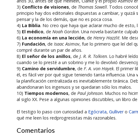
años 30, antes de que Heinlein, Clarke y el propio Asimov e
3)
Conflicto de visiones
, de
Thomas Sowell
. Todos conocéi
principio hay dos editoriales dispuestas a cambiar, y quiz
pensar y la de los demás, que no es poca cosa.
4)
La Biblia
. No creo que haya que aclarar mucho de esto, la
5)
El médico
, de
Noah Gordon
. Una novela bastante culpabl
6)
La economía en una lección
, de
Henry Hazzlit
. Me desc
7)
Fundación
, de
Isaac Asimov
, fue lo primero que leí del 
compré durante un par de años.
8)
El señor de los anillos
, de
J. R. R. Tolkien
. Lo habré leí
cuando se lo presté a un sobrino y me lo devolvió desvencija
9)
Camino de servidumbre
, de
F. A. von Hayek
. El primer 
él, es fácil ver por qué sigue teniendo tanta influencia. Una 
la planificación centralizada es inevitablemente tiránica. D
abandonaran los ingenuos y se quedaran sólo los malos.
10)
Tiempos modernos
, de
Paul Johnson
. Muchos no hicim
al siglo XX. Pese a algunas opiniones discutibles, un libro de
El testigo lo paso con curiosidad a
Egócrata
,
Gulliver
o
Car
qué me leen los redprogresistas más razonables.
Comentarios