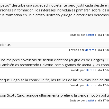
spacio" describe una sociedad inquietante pero justificada desde el
sonas sin formación, los intereses individuales primarán sobre los i
r la formación en un ejército ilustrado y luego ejercer esos derecho
Enviado por
bastiat
el día 17 d
ciente.
Enviado por
derem
el día 17 d
os mejores novelistas de ficción científica (el giro es de Borges). Su
 También os recomiendo Galaxias como granos de arena. ¿Las cono
Enviado por
atareq
el día 17 d
 qué luego se la come? En fin, los títulos de las novelas iban en curs
Enviado por
atareq
el día 17 d
on Scott Card, aunque ultimamente prefiero la ciencia ficción políti
Enviado por
bastiat
el día 17 d