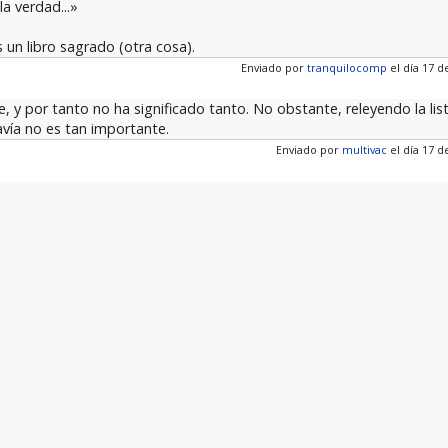
a verdad...»
 un libro sagrado (otra cosa).
Enviado por
tranquilocomp
el día 17 d
te, y por tanto no ha significado tanto. No obstante, releyendo la lis
avía no es tan importante.
Enviado por
multivac
el día 17 d