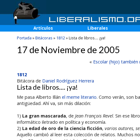
Artículos
Liberales
Portada
»
Bitácoras
»
1812
»
Lista de libros.... ¡ya!
17 de Noviembre de 2005
«
Escolar (hijo) también
1812
Bitácora de
Daniel Rodríguez Herrera
Lista de libros.... ¡ya!
Me pasa Alberto Illán
el meme literario
. Como verán, son ba
antigüedad. Ahí va, sin más dilación:
1)
La gran mascarada
, de
Jean François Revel
. Sin ese libr
informático iletrado en política y economía.
2)
La edad de oro de la ciencia ficción
,
varios autores, s
Aquello cambió al leer esta colección de relatos. Muchos n