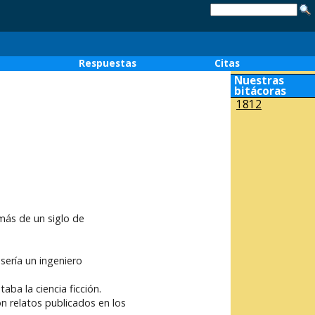
o
Respuestas
Citas
Nuestras
bitácoras
1812
más de un siglo de
; sería un ingeniero
ba la ciencia ficción.
n relatos publicados en los