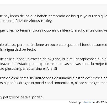
ue hay libros de los que habéis nombrado de los que yo ni tan siquie
Un mundo feliz" de Aldous Huxley.
ue lo leí, no tenía entoces nociones de literatura suficientes cono v
énlo pienso, pero parándome un poco creo que en el fondo resume 
e la igualdad perfecta.
l que se le supone un exceso de oxígeno, ni la mujer caprichosa que 
razos del Estado para experimentar cosas nuevas no es la mejor ide
d pluscuamperfecta, sino el Alfa. Si.
 de crear seres sin limitaciones destinadas a establecer clases de
s ni por las drogas ni por el condicionamiento, ni por su origen ma
 y peligrosos para el poder.
Enviado por
bastiat
el día 17 d