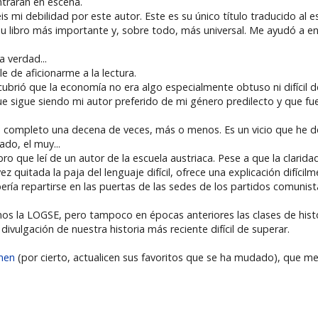
ntraran en escena.
s mi debilidad por este autor. Este es su único título traducido al 
á su libro más importante y, sobre todo, más universal. Me ayudó a 
 verdad...
e de aficionarme a la lectura.
ubrió que la economía no era algo especialmente obtuso ni difícil d
que sigue siendo mi autor preferido de mi género predilecto y que fu
do completo una decena de veces, más o menos. Es un vicio que he 
do, el muy...
libro que leí de un autor de la escuela austriaca. Pese a que la clarida
vez quitada la paja del lenguaje difícil, ofrece una explicación difíci
ebería repartirse en las puertas de las sedes de los partidos comunist
os la LOGSE, pero tampoco en épocas anteriores las clases de histo
 divulgación de nuestra historia más reciente difícil de superar.
men
(por cierto, actualicen sus favoritos que se ha mudado), que m