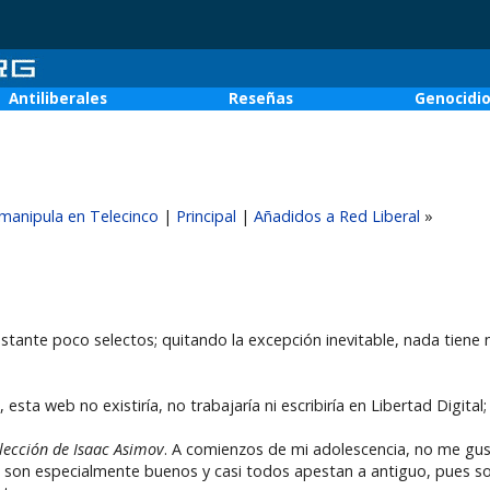
Antiliberales
Reseñas
Genocidi
 manipula en Telecinco
|
Principal
|
Añadidos a Red Liberal
»
stante poco selectos; quitando la excepción inevitable, nada tiene 
o, esta web no existiría, no trabajaría ni escribiría en Libertad Digital
elección de Isaac Asimov
. A comienzos de mi adolescencia, no me gusta
o son especialmente buenos y casi todos apestan a antiguo, pues so