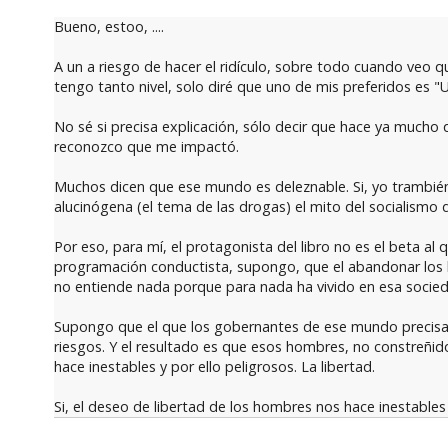
Bueno, estoo, ....
A un a riesgo de hacer el ridículo, sobre todo cuando veo q
tengo tanto nivel, solo diré que uno de mis preferidos es "
No sé si precisa explicación, sólo decir que hace ya mucho q
reconozco que me impactó.
Muchos dicen que ese mundo es deleznable. Si, yo trambi
alucinógena (el tema de las drogas) el mito del socialismo d
Por eso, para mí, el protagonista del libro no es el beta a
programación conductista, supongo, que el abandonar los b
no entiende nada porque para nada ha vivido en esa socieda
Supongo que el que los gobernantes de ese mundo precisaran
riesgos. Y el resultado es que esos hombres, no constreñido
hace inestables y por ello peligrosos. La libertad.
Si, el deseo de libertad de los hombres nos hace inestables