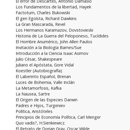
El error de Descartes, Antonio Damasio
Los Fundamentos de la libertad, Hayek
Factotum, Charles Bukowski
El gen Egoísta, Richard Dawkins
La Gran Mascarada, Revel
Los Hermanos Karamazov, Dovstovieski
Historia de La Guerra del Peloponeso, Tucídides
El Hombre Anumérico, John Allen Paulos
Invitación a la Biología Barnes/Sue
Introducción a la Ciencia Isaac Asimov
Julio César, Shakespeare
Juliano el Apóstata, Gore Vidal
Koestler (Autobiografía)
El Laberinto Español, Brenan
Luces de Bohemia, Valle Inclán
La Metamorfosis, Kafka
La Nausea, Sartre
El Origen de las Especies Darwin
Padres e Hijos, Turgeniev
Política, Aristóteles
Principios de Economía Política, Carl Menger
Quo vadis?, H.Sienkiewicz.
El Retrato de Dorian Gray, Oscar Wilde