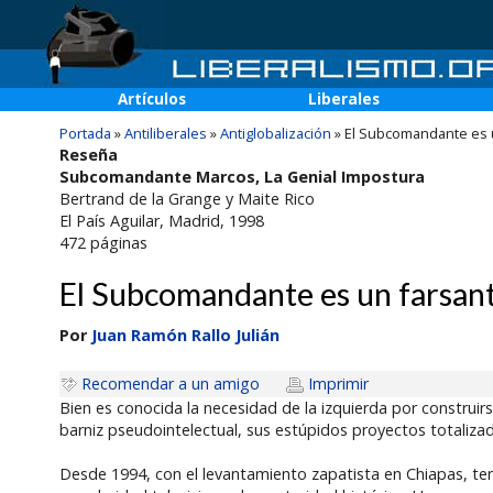
Artículos
Liberales
Portada
»
Antiliberales
»
Antiglobalización
»
El Subcomandante es 
Reseña
Subcomandante Marcos, La Genial Impostura
Bertrand de la Grange y Maite Rico
El País Aguilar
, Madrid, 1998
472
páginas
El Subcomandante es un farsan
Por
Juan Ramón Rallo Julián
Recomendar a un amigo
Imprimir
Bien es conocida la necesidad de la izquierda por construi
barniz pseudointelectual, sus estúpidos proyectos totaliza
Desde 1994, con el levantamiento zapatista en Chiapas, t