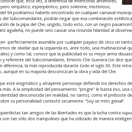
conocer que, esta vez, a diferencia de intentonas anteriores,
 pero simpático; esperpéntico, pero solemne; misterioso,
o del 94 podríamos haberlo encontrado en cualquier carnaval municip
gonos del Subcomandante, podrán negar que esa combinación estilísti
itación de la pipa del Che, ungido, todo esto, con un negro pasamo
iz aguileña, no puede sino causar una rotunda hilaridad al observa
gen -perfectamente asumible por cualquier payaso de circo un tant
hemos de olvidar que la izquierda es, ante todo, una multinacional 
les) y como tal, conoce que la publicidad es su mejor arma disuaso
olo y referente del Subcomandante, Ernesto Che Guevera (se dice que
n diferencia, la más reproducida durante todo el siglo XX. Este retr
lo, aunque en su mayoría desconozcan la obra y vida del Che.
que este enigmático y atrayente personaje defiende los derechos d
 más. A la simplicidad del pensamiento "progre" le basta eso, una 
 identidad desconocida (en realidad, no tanto), como el preboste de 
sobre su personalidad contestó secamente: “Soy un mito genial”.
quierdistas tan amigos de las libertades es que la lucha contra supu
a son tan sólo dos trampolines que ha utilizado de manera inteligen