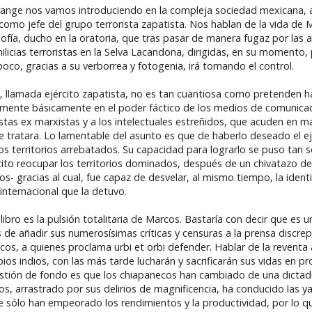
a Grange nos vamos introduciendo en la compleja sociedad mexicana
como jefe del grupo terrorista zapatista. Nos hablan de la vida de 
osofía, ducho en la oratoria, que tras pasar de manera fugaz por las a
ilicias terroristas en la Selva Lacandona, dirigidas, en su momento
oco, gracias a su verborrea y fotogenia, irá tomando el control.
ta, llamada ejército zapatista, no es tan cuantiosa como pretenden h
mente básicamente en el poder fáctico de los medios de comunicac
stas ex marxistas y a los intelectuales estreñidos, que acuden en ma
se tratara. Lo lamentable del asunto es que de haberlo deseado el e
s territorios arrebatados. Su capacidad para lograrlo se puso tan s
rcito reocupar los territorios dominados, después de un chivatazo 
- gracias al cual, fue capaz de desvelar, al mismo tiempo, la ident
internacional que la detuvo.
libro es la pulsión totalitaria de Marcos. Bastaría con decir que es 
e añadir sus numerosísimas críticas y censuras a la prensa discrep
ecos, a quienes proclama urbi et orbi defender. Hablar de la revent
os indios, con las más tarde lucharán y sacrificarán sus vidas en pr
tión de fondo es que los chiapanecos han cambiado de una dictad
cos, arrastrado por sus delirios de magnificencia, ha conducido las ya
e sólo han empeorado los rendimientos y la productividad, por lo qu