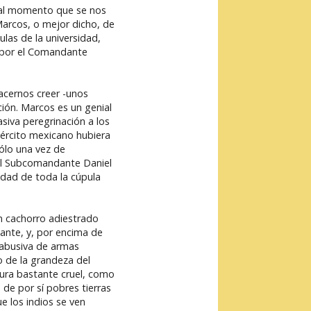
, al momento que se nos
Marcos, o mejor dicho, de
ulas de la universidad,
, por el Comandante
acernos creer -unos
ión. Marcos es un genial
siva peregrinación a los
jército mexicano hubiera
ólo una vez de
del Subcomandante Daniel
idad de toda la cúpula
un cachorro adiestrado
ante, y, por encima de
a abusiva de armas
o de la grandeza del
ura bastante cruel, como
 de por sí pobres tierras
e los indios se ven