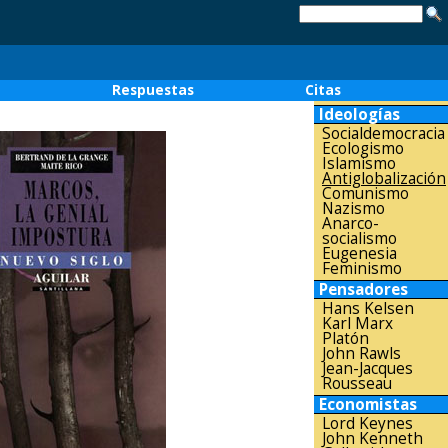
o
Respuestas
Citas
Ideologías
Socialdemocracia
Ecologismo
Islamismo
Antiglobalización
Comunismo
Nazismo
Anarco-
socialismo
Eugenesia
Feminismo
Pensadores
Hans Kelsen
Karl Marx
Platón
John Rawls
Jean-Jacques
Rousseau
Economistas
Lord Keynes
John Kenneth