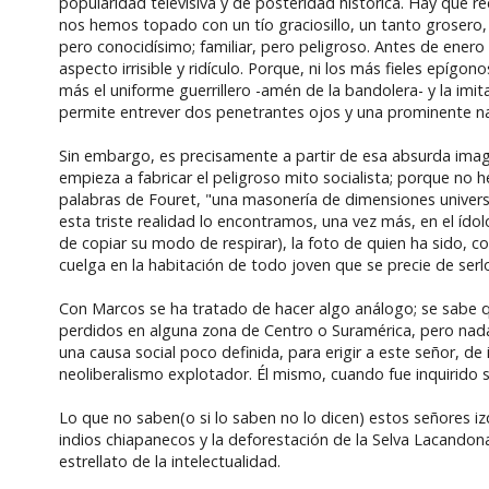
popularidad televisiva y de posteridad histórica. Hay que re
nos hemos topado con un tío graciosillo, un tanto grosero,
pero conocidísimo; familiar, pero peligroso. Antes de ener
aspecto irrisible y ridículo. Porque, ni los más fieles epí
más el uniforme guerrillero -amén de la bandolera- y la im
permite entrever dos penetrantes ojos y una prominente nar
Sin embargo, es precisamente a partir de esa absurda ima
empieza a fabricar el peligroso mito socialista; porque no 
palabras de Fouret, "una masonería de dimensiones universa
esta triste realidad lo encontramos, una vez más, en el íd
de copiar su modo de respirar), la foto de quien ha sido, co
cuelga en la habitación de todo joven que se precie de ser
Con Marcos se ha tratado de hacer algo análogo; se sabe 
perdidos en alguna zona de Centro o Suramérica, pero nada
una causa social poco definida, para erigir a este señor, de
neoliberalismo explotador. Él mismo, cuando fue inquirido 
Lo que no saben(o si lo saben no lo dicen) estos señores iz
indios chiapanecos y la deforestación de la Selva Lacandon
estrellato de la intelectualidad.