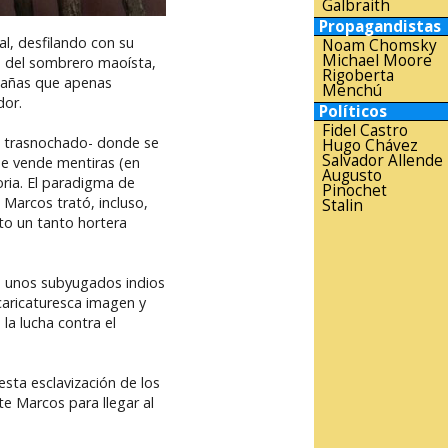
Galbraith
Propagandistas
al, desfilando con su
Noam Chomsky
Michael Moore
ca del sombrero maoísta,
Rigoberta
ntañas que apenas
Menchú
dor.
Políticos
Fidel Castro
o trasnochado- donde se
Hugo Chávez
Salvador Allende
que vende mentiras (en
Augusto
ria. El paradigma de
Pinochet
 Marcos trató, incluso,
Stalin
ato un tanto hortera
e unos subyugados indios
caricaturesca imagen y
la lucha contra el
esta esclavización de los
te Marcos para llegar al