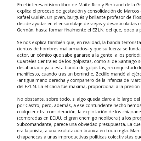
En el interesantísimo libro de Maite Rico y Bertrand de l
explica el proceso de gestación y consolidación de Marcos 
Rafael Guillén, un joven, burgués y brillante profesor de fil
decide ayudar en el ensamblaje de viejas y desarticuladas m
Germán, hasta formar finalmente el EZLN; del que, poco a p
Se nos explica también que, en realidad, la banda terroris
cientos de hombres mal armados- y que su fuerza se funda
actor, un cómico que sabe ganarse a la gente, a los periodi
Cuarteles Centrales de los golpistas, como si de Santiago 
desahuciado ya a esta banda de golpistas, reconquistado lo
manifiesto, cuando tras un berrinche, Zedillo mandó al ejé
-antigua mano derecha y compañero de la infancia de Marcos
del EZLN. La eficacia fue máxima, proporcional a la presión 
No obstante, sobre todo, si algo queda claro a lo largo del 
por Castro, pero, además, a ese contundente hecho hemos d
cualquier otra consideración, la explotación de los chiapan
(compradas en EEUU, el gran enemigo neoliberal) a los propi
Subcomandante, parece una obviedad presupuesta. La cues
era la priísta, a una explotación tiránica en toda regla. Mar
chiapanecas a unas improductivas políticas colectivistas qu