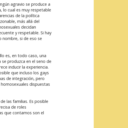
Ningún agravio se produce a
, lo cual es muy respetable
rencias de la política
zonable, más allá del
omosexuales decidan
ecuente y respetable. Si hay
o nombre, si de eso se
llo es, en todo caso, una
n se produzca en el seno de
ce inducir la experiencia.
sible que incluso los gays
as de integración, pero
as homosexuales dispuestas
e las familias. Es posible
ecisa de roles
 las que contamos son el