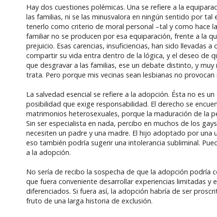
Hay dos cuestiones polémicas. Una se refiere a la equipara
las familias, ni se las minusvalora en ningún sentido por t
tenerlo como criterio de moral personal –tal y como hace la 
familiar no se producen por esa equiparación, frente a la 
prejuicio. Esas carencias, insuficiencias, han sido llevada
compartir su vida entra dentro de la lógica, y el deseo de 
que desgravar a las familias, ese un debate distinto, y m
trata. Pero porque mis vecinas sean lesbianas no provocan
La salvedad esencial se refiere a la adopción. Ésta no es un
posibilidad que exige responsabilidad. El derecho se encuen
matrimonios heterosexuales, porque la maduración de la pers
Sin ser especialista en nada, percibo en muchos de los gays
necesiten un padre y una madre. El hijo adoptado por una u
eso también podría sugerir una intolerancia subliminal. P
a la adopción.
No sería de recibo la sospecha de que la adopción podría co
que fuera conveniente desarrollar experiencias limitadas y 
diferenciados. Si fuera así, la adopción habría de ser pros
fruto de una larga historia de exclusión.