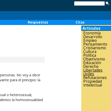
o
Respuestas
Citas
Artículos
Economía
Desarrollo
Empleo
Pensamiento
Cristianismo
Cultura
Política
Objetivismo
Educación
Derecho
Libertades
civiles
s personas. No voy a decir
Refutaciones
nte para el principio: la
Propiedad
intelectual
ual o heterosexual,
milenios la homosexualidad