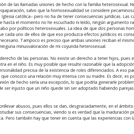
ción de las llamadas uniones de hecho con la familia heterosexual. 
al equiparación, salvo que la homosexualidad se considere pecaminosa
Iglesia católica– pero no ha de tener consecuencias jurídicas. Las ca
que hasta el momento no he escuchado ni leído, ningún argumento ra
s a cabo por políticos heterosexuales. La idea de que dos personas h
que cada uno de ellos de que eso produzca efectos jurídicos es cons
uy necesario. Tampoco es preciso que ambas uniones reciban el mism
 ninguna minusvaloración de mi coyunda heterosexual.
 derecho de las personas. No existe un derecho a tener hijos, pues e
tra en el niño. Es muy posible que resulte razonable que la adopció
onalidad precisa de la existencia de roles diferenciados. A eso pare
 que conozco una relación muy intensa con su madre. Es decir, es po
nión de hecho sería una excepción, lo que podría generarle problem
uede ser injusto que un niño quede sin ser adoptado habiendo parej
nllevar abusos, pues ellos se dan, desgraciadamente, en el ámbito d
estudiar sus consecuencias, viendo si es verdad que la maduración pr
crita. Pero también hay que tener en cuenta que las experiencias con