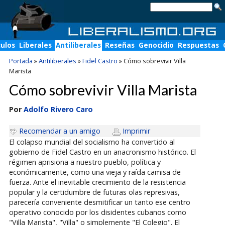
culos
Liberales
Antiliberales
Reseñas
Genocidio
Respuestas
Portada
»
Antiliberales
»
Fidel Castro
»
Cómo sobrevivir Villa
Marista
Cómo sobrevivir Villa Marista
Por
Adolfo Rivero Caro
Recomendar a un amigo
Imprimir
El colapso mundial del socialismo ha convertido al
gobierno de Fidel Castro en un anacronismo histórico. El
régimen aprisiona a nuestro pueblo, política y
económicamente, como una vieja y raída camisa de
fuerza. Ante el inevitable crecimiento de la resistencia
popular y la certidumbre de futuras olas represivas,
parecería conveniente desmitificar un tanto ese centro
operativo conocido por los disidentes cubanos como
"Villa Marista", "Villa" o simplemente "El Colegio". El