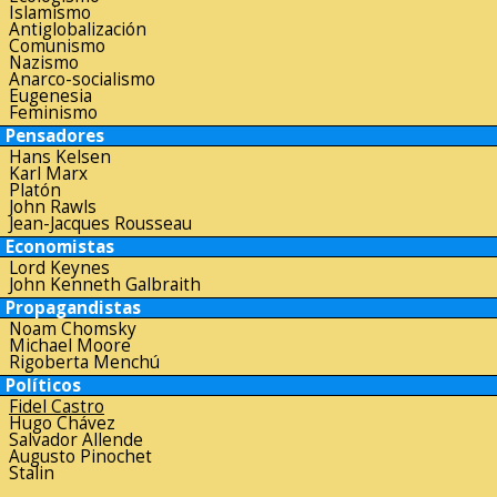
Islamismo
Antiglobalización
Comunismo
Nazismo
Anarco-socialismo
Eugenesia
Feminismo
Pensadores
Hans Kelsen
Karl Marx
Platón
John Rawls
Jean-Jacques Rousseau
Economistas
Lord Keynes
John Kenneth Galbraith
Propagandistas
Noam Chomsky
Michael Moore
Rigoberta Menchú
Políticos
Fidel Castro
Hugo Chávez
Salvador Allende
Augusto Pinochet
Stalin