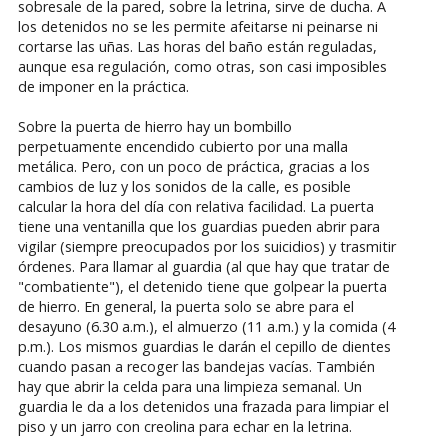
sobresale de la pared, sobre la letrina, sirve de ducha. A
los detenidos no se les permite afeitarse ni peinarse ni
cortarse las uñas. Las horas del baño están reguladas,
aunque esa regulación, como otras, son casi imposibles
de imponer en la práctica.
Sobre la puerta de hierro hay un bombillo
perpetuamente encendido cubierto por una malla
metálica. Pero, con un poco de práctica, gracias a los
cambios de luz y los sonidos de la calle, es posible
calcular la hora del día con relativa facilidad. La puerta
tiene una ventanilla que los guardias pueden abrir para
vigilar (siempre preocupados por los suicidios) y trasmitir
órdenes. Para llamar al guardia (al que hay que tratar de
"combatiente"), el detenido tiene que golpear la puerta
de hierro. En general, la puerta solo se abre para el
desayuno (6.30 a.m.), el almuerzo (11 a.m.) y la comida (4
p.m.). Los mismos guardias le darán el cepillo de dientes
cuando pasan a recoger las bandejas vacías. También
hay que abrir la celda para una limpieza semanal. Un
guardia le da a los detenidos una frazada para limpiar el
piso y un jarro con creolina para echar en la letrina.