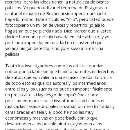
recursos, pero las ideas tienen la naturaleza de bienes
públicos. Yo puedo utilizar el teorema de Pitágoras o
cantar el minueto de Bocherini sin impedir que nadie
haga lo mismo. Este artículo es "mío", pero usted puede
fotocopiarlo un millón de veces y repartirlo (¡ojalá lo
haga!) sin que yo pierda nada. Dice Mercer que si usted
decide hacer una película basada en este artículo, y yo
pretendo impedirlo, en realidad no es usted el que
violaría ningún derecho, sino yo el suyo a filmar una
película.
Tanto los investigadores como los artistas podrían
cobrar por su labor sin que hubiera patentes ni derechos
de autor, que equivalen a una escasez creada. Lo crucial
de todo esto es que los autores y los intermediarios
entre ellos y los usuarios no puedan imponer fácilmente
un precio alto. ¿Hay riesgo de copia? Pues claro:
precisamente por eso se inventaron las ediciones en
rústica; las casas editoriales lanzaban primero limitadas y
caras tiradas en tela y al poco tiempo las muy
económicas y masivas en paperback, con lo que
desanimaban a los posible piratas, ayudaban a los
consumidores, y los autores cobraban más. Lo mismo