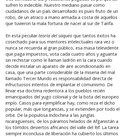
sufren lo indecible. Nuestro mediano pasar como
ciudadanos de un país desarrollado es pues fruto de un
robo, de un atraco a mano armada a costa de aquellos
que tuvieron la mala fortuna de nacer al sur de Tarifa.
En esta peculiar
teoría del saqueo
que tantos éxitos ha
cosechado para sus mentores intelectuales rara vez o
nunca se recuerda al gran público, esa masa televidente
que paga impuestos, vota cada cuatro años y aguanta
sin rechistar como le llaman ladrón en la cara cuando
decide instalar un aparato de aire acondicionado en
casa, que una parte considerable de la miseria del mal
llamado Tercer Mundo es responsabilidad directa de
infructuosos intentos de implantar el comunismo. De
llevar esa doctrina redentora a los pueblos recién
emancipados del yugo colonial y de la bota del europeo
impío. Casos para ejemplificar hay, como reza el dicho
popular, más que longanizas, y se extienden por todo el
orbe. De la populosa Indochina a las junglas
nicaragüenses, de los páramos helados de Afganistán a
los tórridos desiertos africanos del valle del Rif. La tarea
siempre inconclusa de liberación ha cubierto los últimos