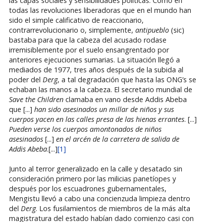
las capas sociales y sensibilidades políticas. Como en
todas las revoluciones liberadoras que en el mundo han
sido el simple calificativo de reaccionario,
contrarrevolucionario o, simplemente,
antipueblo
(sic)
bastaba para que la cabeza del acusado rodase
irremisiblemente por el suelo ensangrentado por
anteriores ejecuciones sumarias. La situación llegó a
mediados de 1977, tres años después de la subida al
poder del
Derg
, a tal degradación que hasta las ONG’s se
echaban las manos a la cabeza. El secretario mundial de
Save the Children
clamaba en vano desde Addis Abeba
que [...]
han sido asesinados un millar de niños y sus
cuerpos yacen en las calles presa de las hienas errantes
. [...]
Pueden verse los cuerpos amontonados de niños
asesinados
[...]
en el arcén de la carretera de salida de
Addis Abeba
.[...]
[1]
Junto al terror generalizado en la calle y desatado sin
consideración primero por las milicias panetíopes y
después por los escuadrones gubernamentales,
Mengistu llevó a cabo una concienzuda limpieza dentro
del
Derg
. Los fusilamientos de miembros de la más alta
magistratura del estado habían dado comienzo casi con