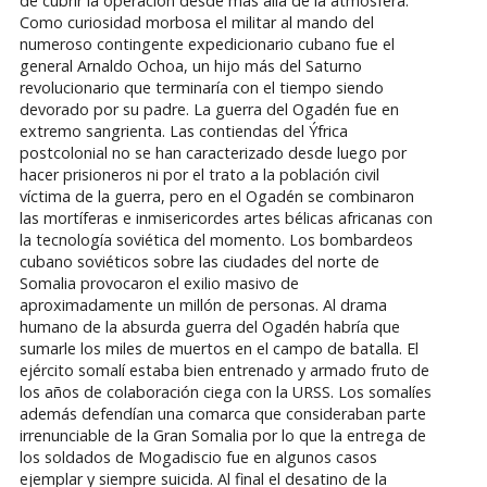
de cubrir la operación desde más allá de la atmósfera.
Como curiosidad morbosa el militar al mando del
numeroso contingente expedicionario cubano fue el
general Arnaldo Ochoa, un hijo más del Saturno
revolucionario que terminaría con el tiempo siendo
devorado por su padre. La guerra del Ogadén fue en
extremo sangrienta. Las contiendas del Ýfrica
postcolonial no se han caracterizado desde luego por
hacer prisioneros ni por el trato a la población civil
víctima de la guerra, pero en el Ogadén se combinaron
las mortíferas e inmisericordes artes bélicas africanas con
la tecnología soviética del momento. Los bombardeos
cubano soviéticos sobre las ciudades del norte de
Somalia provocaron el exilio masivo de
aproximadamente un millón de personas. Al drama
humano de la absurda guerra del Ogadén habría que
sumarle los miles de muertos en el campo de batalla. El
ejército somalí estaba bien entrenado y armado fruto de
los años de colaboración ciega con la URSS. Los somalíes
además defendían una comarca que consideraban parte
irrenunciable de la Gran Somalia por lo que la entrega de
los soldados de Mogadiscio fue en algunos casos
ejemplar y siempre suicida. Al final el desatino de la