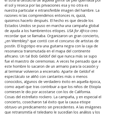
el sofá la desdicha de aquella gente de piel quemada por
el sol y reseca por las privaciones esa y no otra es
nuestra particular e intransferible imagen del hambre. La
razones ni las comprendimos entonces ni, quizá,
quisimos hacerlo después. El hecho es que desde los
Estados Unidos se puso en marcha una campaña global
de ayuda a los hambrientos etíopes.
USA for Africa
creo
recordar que se llamaba. Organizaron un gran concierto,
¿en Wembley? que contó con el concurso de artistas de
postín. El logotipo era una guitarra negra con la caja de
resonancia transmutada en el mapa del continente
africano. Un tal Bob Geldof del que nunca más se supo
fue el maestro de ceremonias. A veces he pensado que a
este hombre lo sacaron de un armario para la ocasión y
al terminar volvieron a encerrarlo. Aparte de Geldof el
espectáculo se aliñó con cantantes más o menos
conocidos, algunos de verdadero éxito en aquella época,
como aquel que tras contribuir a que los niños de Etiopía
comiesen le dio por acostarse con los de California.
Cosas del estrellato rockero. La campaña, y en especial el
concierto, cosecharon tal éxito que la causa etiope
obtuvo un predicamento sin precedentes. A las imágenes
que retransmitía el telediario le sucedían los análisis y los