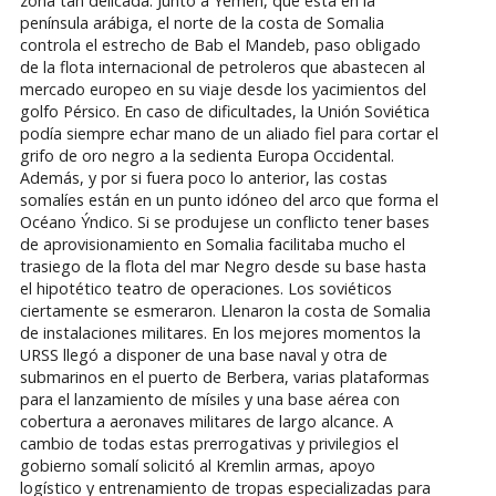
zona tan delicada. Junto a Yemen, que está en la
península arábiga, el norte de la costa de Somalia
controla el estrecho de Bab el Mandeb, paso obligado
de la flota internacional de petroleros que abastecen al
mercado europeo en su viaje desde los yacimientos del
golfo Pérsico. En caso de dificultades, la Unión Soviética
podía siempre echar mano de un aliado fiel para cortar el
grifo de oro negro a la sedienta Europa Occidental.
Además, y por si fuera poco lo anterior, las costas
somalíes están en un punto idóneo del arco que forma el
Océano Ýndico. Si se produjese un conflicto tener bases
de aprovisionamiento en Somalia facilitaba mucho el
trasiego de la flota del mar Negro desde su base hasta
el hipotético teatro de operaciones. Los soviéticos
ciertamente se esmeraron. Llenaron la costa de Somalia
de instalaciones militares. En los mejores momentos la
URSS llegó a disponer de una base naval y otra de
submarinos en el puerto de Berbera, varias plataformas
para el lanzamiento de mísiles y una base aérea con
cobertura a aeronaves militares de largo alcance. A
cambio de todas estas prerrogativas y privilegios el
gobierno somalí solicitó al Kremlin armas, apoyo
logístico y entrenamiento de tropas especializadas para