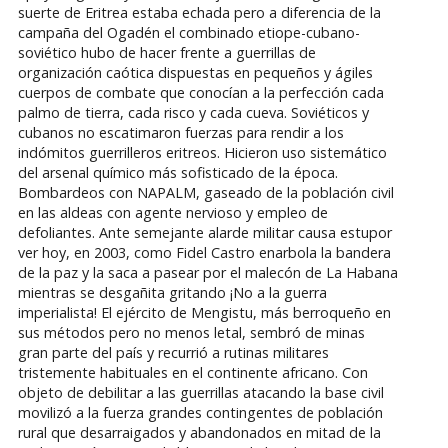
suerte de Eritrea estaba echada pero a diferencia de la
campaña del Ogadén el combinado etiope-cubano-
soviético hubo de hacer frente a guerrillas de
organización caótica dispuestas en pequeños y ágiles
cuerpos de combate que conocían a la perfección cada
palmo de tierra, cada risco y cada cueva. Soviéticos y
cubanos no escatimaron fuerzas para rendir a los
indómitos guerrilleros eritreos. Hicieron uso sistemático
del arsenal químico más sofisticado de la época.
Bombardeos con NAPALM, gaseado de la población civil
en las aldeas con agente nervioso y empleo de
defoliantes. Ante semejante alarde militar causa estupor
ver hoy, en 2003, como Fidel Castro enarbola la bandera
de la paz y la saca a pasear por el malecón de La Habana
mientras se desgañita gritando ¡No a la guerra
imperialista! El ejército de Mengistu, más berroqueño en
sus métodos pero no menos letal, sembró de minas
gran parte del país y recurrió a rutinas militares
tristemente habituales en el continente africano. Con
objeto de debilitar a las guerrillas atacando la base civil
movilizó a la fuerza grandes contingentes de población
rural que desarraigados y abandonados en mitad de la