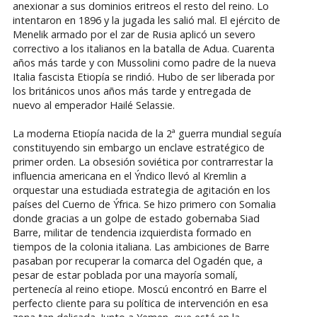
anexionar a sus dominios eritreos el resto del reino. Lo
intentaron en 1896 y la jugada les salió mal. El ejército de
Menelik armado por el zar de Rusia aplicó un severo
correctivo a los italianos en la batalla de Adua. Cuarenta
años más tarde y con Mussolini como padre de la nueva
Italia fascista Etiopía se rindió. Hubo de ser liberada por
los británicos unos años más tarde y entregada de
nuevo al emperador Hailé Selassie.
La moderna Etiopía nacida de la 2ª guerra mundial seguía
constituyendo sin embargo un enclave estratégico de
primer orden. La obsesión soviética por contrarrestar la
influencia americana en el Ýndico llevó al Kremlin a
orquestar una estudiada estrategia de agitación en los
países del Cuerno de Ýfrica. Se hizo primero con Somalia
donde gracias a un golpe de estado gobernaba Siad
Barre, militar de tendencia izquierdista formado en
tiempos de la colonia italiana. Las ambiciones de Barre
pasaban por recuperar la comarca del Ogadén que, a
pesar de estar poblada por una mayoría somalí,
pertenecía al reino etiope. Moscú encontró en Barre el
perfecto cliente para su política de intervención en esa