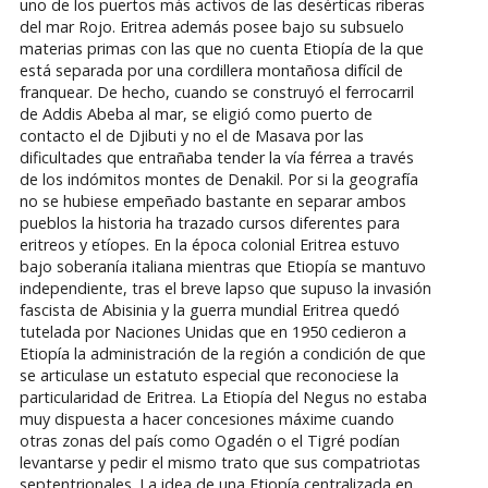
uno de los puertos más activos de las desérticas riberas
del mar Rojo. Eritrea además posee bajo su subsuelo
materias primas con las que no cuenta Etiopía de la que
está separada por una cordillera montañosa difícil de
franquear. De hecho, cuando se construyó el ferrocarril
de Addis Abeba al mar, se eligió como puerto de
contacto el de Djibuti y no el de Masava por las
dificultades que entrañaba tender la vía férrea a través
de los indómitos montes de Denakil. Por si la geografía
no se hubiese empeñado bastante en separar ambos
pueblos la historia ha trazado cursos diferentes para
eritreos y etíopes. En la época colonial Eritrea estuvo
bajo soberanía italiana mientras que Etiopía se mantuvo
independiente, tras el breve lapso que supuso la invasión
fascista de Abisinia y la guerra mundial Eritrea quedó
tutelada por Naciones Unidas que en 1950 cedieron a
Etiopía la administración de la región a condición de que
se articulase un estatuto especial que reconociese la
particularidad de Eritrea. La Etiopía del Negus no estaba
muy dispuesta a hacer concesiones máxime cuando
otras zonas del país como Ogadén o el Tigré podían
levantarse y pedir el mismo trato que sus compatriotas
septentrionales. La idea de una Etiopía centralizada en