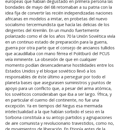
europeas que habían degustado en primera persona las
bondades de mayo del 68 retornaban a su patria con la
idea fija de convertir las recién independizadas naciones
africanas en modelos a imitar, en probetas del nuevo
socialismo tercermundista que hacía las delicias de los
dirigentes del Kremlin. En un mundo fuertemente
polarizado como el de los años 70 la Unión Soviética vivía
en un continuo estado de preparación para la guerra,
guerra por otra parte que el consejo de ancianos tullidos
que acaudillaba con mano férrea el Politburó del PCUS
veía inminente. La obsesión de que en cualquier
momento podían desencadenarse hostilidades entre los
Estados Unidos y el bloque soviético llevó a los
responsables de éste último a perseguir por todo el
planeta bases que asegurasen suministros y puntos de
apoyo para un conflicto que, a pesar del arma atómica,
los soviéticos consideraban que iba a ser largo. Ýfrica, y
en particular el cuerno del continente, no fue una
excepción. Ya en tiempos del Negus esa mermada
intelectualidad a la que habían sorbido el seso en la
Sorbona constituía a su antojo partidos y agrupaciones
de aire comunista y revolucionario travestidos, como no,
de movimientos de liberación. En Etiopía antes de la