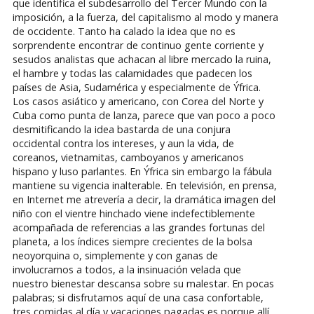
que identifica el subdesarrollo del Tercer Mundo con la
imposición, a la fuerza, del capitalismo al modo y manera
de occidente. Tanto ha calado la idea que no es
sorprendente encontrar de continuo gente corriente y
sesudos analistas que achacan al libre mercado la ruina,
el hambre y todas las calamidades que padecen los
países de Asia, Sudamérica y especialmente de Ýfrica.
Los casos asiático y americano, con Corea del Norte y
Cuba como punta de lanza, parece que van poco a poco
desmitificando la idea bastarda de una conjura
occidental contra los intereses, y aun la vida, de
coreanos, vietnamitas, camboyanos y americanos
hispano y luso parlantes. En Ýfrica sin embargo la fábula
mantiene su vigencia inalterable. En televisión, en prensa,
en Internet me atrevería a decir, la dramática imagen del
niño con el vientre hinchado viene indefectiblemente
acompañada de referencias a las grandes fortunas del
planeta, a los índices siempre crecientes de la bolsa
neoyorquina o, simplemente y con ganas de
involucrarnos a todos, a la insinuación velada que
nuestro bienestar descansa sobre su malestar. En pocas
palabras; si disfrutamos aquí de una casa confortable,
tres comidas al día y vacaciones pagadas es porque allí