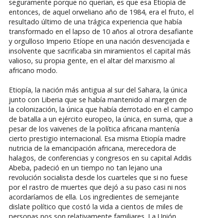
seguramente porque no querían, es que esa Etiopía de
entonces, de aquel orweliano año de 1984, era el fruto, el
resultado último de una trágica experiencia que había
transformado en el lapso de 10 años al otrora desafiante
y orgulloso Imperio Etíope en una nación desvencijada e
insolvente que sacrificaba sin miramientos el capital más
valioso, su propia gente, en el altar del marxismo al
africano modo.
Etiopía, la nación más antigua al sur del Sahara, la única
junto con Liberia que se había mantenido al margen de
la colonización, la única que había derrotado en el campo
de batalla a un ejército europeo, la única, en suma, que a
pesar de los vaivenes de la política africana mantenía
cierto prestigio internacional. Esa misma Etiopía madre
nutricia de la emancipación africana, merecedora de
halagos, de conferencias y congresos en su capital Addis
Abeba, padeció en un tiempo no tan lejano una
revolución socialista desde los cuarteles que si no fuese
por el rastro de muertes que dejó a su paso casi ni nos
acordaríamos de ella. Los ingredientes de semejante
dislate político que costó la vida a cientos de miles de
personas nos son relativamente familiares. La Unión