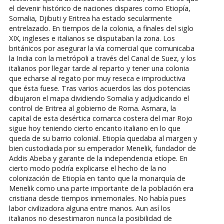
el devenir histórico de naciones dispares como Etiopía,
Somalia, Djibuti y Eritrea ha estado secularmente
entrelazado. En tiempos de la colonia, a finales del siglo
XIX, ingleses e italianos se disputaban la zona. Los
británicos por asegurar la vía comercial que comunicaba
la India con la metrópoli a través del Canal de Suez, y los
italianos por llegar tarde al reparto y tener una colonia
que echarse al regato por muy reseca e improductiva
que ésta fuese. Tras varios acuerdos las dos potencias
dibujaron el mapa dividiendo Somalia y adjudicando el
control de Eritrea al gobierno de Roma. Asmara, la
capital de esta desértica comarca costera del mar Rojo
sigue hoy teniendo cierto encanto italiano en lo que
queda de su barrio colonial. Etiopía quedaba al margen y
bien custodiada por su emperador Menelik, fundador de
Addis Abeba y garante de la independencia etíope. En
cierto modo podría explicarse el hecho de la no
colonización de Etiopía en tanto que la monarquía de
Menelik como una parte importante de la población era
cristiana desde tiempos inmemoriales. No había pues
labor civilizadora alguna entre manos. Aun así los
italianos no desestimaron nunca la posibilidad de