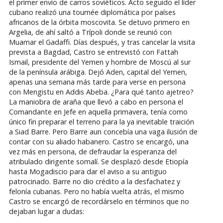
el primer envío de carros soviéticos. Acto seguido el líder
cubano realizó una tournée diplomática por países
africanos de la órbita moscovita. Se detuvo primero en
Argelia, de ahí saltó a Trípoli donde se reunió con
Muamar el Gadaffi. Días después, y tras cancelar la visita
prevista a Bagdad, Castro se entrevistó con Fattah
Ismail, presidente del Yemen y hombre de Moscú al sur
de la península arábiga. Dejó Aden, capital del Yemen,
apenas una semana más tarde para verse en persona
con Mengistu en Addis Abeba. ¿Para qué tanto ajetreo?
La maniobra de araña que llevó a cabo en persona el
Comandante en Jefe en aquella primavera, tenía como
único fin preparar el terreno para la ya inevitable traición
a Siad Barre. Pero Barre aun concebía una vaga ilusión de
contar con su aliado habanero. Castro se encargó, una
vez más en persona, de defraudar la esperanza del
atribulado dirigente somalí. Se desplazó desde Etiopía
hasta Mogadiscio para dar el aviso a su antiguo
patrocinado. Barre no dio crédito a la desfachatez y
felonía cubanas. Pero no había vuelta atrás, el mismo
Castro se encargó de recordárselo en términos que no
dejaban lugar a dudas: