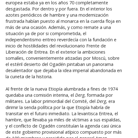
europea estaba ya en los años 70 completamente
desgastada. Por dentro y por fuera. En el interior los
azotes periódicos de hambre y una modernización
frustrada habían puesto al monarca en la cuerda floja en
más de una ocasión. Además, y como remate a una
situación ya de por si comprometida, el
independentismo eritreo reverdecía con la fundación e
inicio de hostilidades del revolucionario Frente de
Liberación de Eritrea. En el exterior la ambiciones
somalíes, convenientemente atizadas por Moscú, sobre
el estéril desierto del Ogadén pintaban un panorama
desalentador que dejaba la idea imperial abandonada en
la cuneta de la historia.
Al frente de la nueva Etiopía alumbrada a fines de 1974
quedaba una comisión interina, el
Derg
, formada por
militares. La labor primordial del Comité, del
Derg
, era
dirimir la senda política por la que Etiopía habría de
transitar en el futuro inmediato. La levantisca Eritrea, el
hambre, que llevaba ya miles de víctimas a sus espaldas,
y el conflicto de Ogadén constituían la agenda casi única
de este gobierno provisional atípico compuesto por más