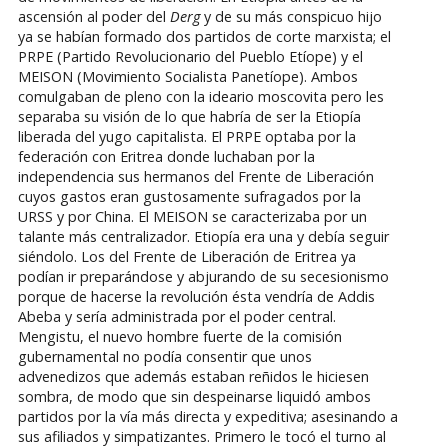
ascensión al poder del
Derg
y de su más conspicuo hijo
ya se habían formado dos partidos de corte marxista; el
PRPE (Partido Revolucionario del Pueblo Etíope) y el
MEISON (Movimiento Socialista Panetíope). Ambos
comulgaban de pleno con la ideario moscovita pero les
separaba su visión de lo que habría de ser la Etiopía
liberada del yugo capitalista. El PRPE optaba por la
federación con Eritrea donde luchaban por la
independencia sus hermanos del Frente de Liberación
cuyos gastos eran gustosamente sufragados por la
URSS y por China. El MEISON se caracterizaba por un
talante más centralizador. Etiopía era una y debía seguir
siéndolo. Los del Frente de Liberación de Eritrea ya
podían ir preparándose y abjurando de su secesionismo
porque de hacerse la revolución ésta vendría de Addis
Abeba y sería administrada por el poder central.
Mengistu, el nuevo hombre fuerte de la comisión
gubernamental no podía consentir que unos
advenedizos que además estaban reñidos le hiciesen
sombra, de modo que sin despeinarse liquidó ambos
partidos por la vía más directa y expeditiva; asesinando a
sus afiliados y simpatizantes. Primero le tocó el turno al