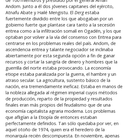
de 100 miembros y presidido por el general Aman
Andom. Junto a él dos jóvenes capitanes del ejército,
Atnafu Abate y Hailé Mengistu. El
Derg
estaba
fuertemente dividido entre los que abogaban por un
gobierno fuerte que plantase cara tanto a la secesión
eritrea como a la infiltración somalí en Ogadén, y los que
optaban por volver a la vía del consenso con Eritrea para
centrarse en los problemas reales del país. Andom, de
ascendencia eritrea y talante negociador se inclinaba
abiertamente por esta segunda opción a fin de ganar
recursos y cortar la sangría de dinero y hombres que la
guerrilla del norte estaba provocando. La economía
etiope estaba paralizada por la guerra, el hambre y un
atraso secular. La agricultura, sustento básico de la
nación, era tremendamente ineficaz. Estaba en manos de
la nobleza allegada al régimen imperial cuyos métodos
de producción, reparto de la propiedad y resultados
finales eran más propios del feudalismo que de una
economía capitalista agraria moderna. Los problemas
que afligían a la Etiopía de entonces estaban
perfectamente definidos. Tan sólo quedaba por ver, en
aquel otoño de 1974, quien era el heredero de la
monarquía recién descompuesta. En noviembre, apenas