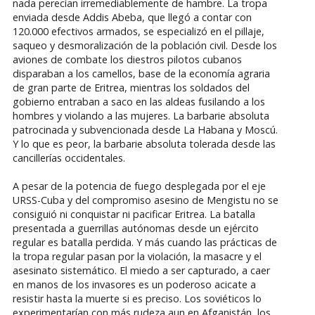
nada perecían irremediablemente de hambre. La tropa
enviada desde Addis Abeba, que llegó a contar con
120.000 efectivos armados, se especializó en el pillaje,
saqueo y desmoralización de la población civil. Desde los
aviones de combate los diestros pilotos cubanos
disparaban a los camellos, base de la economía agraria
de gran parte de Eritrea, mientras los soldados del
gobierno entraban a saco en las aldeas fusilando a los
hombres y violando a las mujeres. La barbarie absoluta
patrocinada y subvencionada desde La Habana y Moscú.
Y lo que es peor, la barbarie absoluta tolerada desde las
cancillerías occidentales.
A pesar de la potencia de fuego desplegada por el eje
URSS-Cuba y del compromiso asesino de Mengistu no se
consiguió ni conquistar ni pacificar Eritrea. La batalla
presentada a guerrillas autónomas desde un ejército
regular es batalla perdida. Y más cuando las prácticas de
la tropa regular pasan por la violación, la masacre y el
asesinato sistemático. El miedo a ser capturado, a caer
en manos de los invasores es un poderoso acicate a
resistir hasta la muerte si es preciso. Los soviéticos lo
experimentarían con más rudeza aun en Afganistán, los