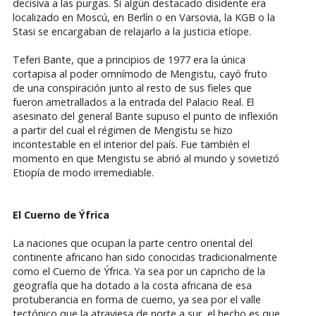
decisiva a las purgas. Si algún destacado disidente era
localizado en Moscú, en Berlín o en Varsovia, la KGB o la
Stasi se encargaban de relajarlo a la justicia etíope.
Teferi Bante, que a principios de 1977 era la única
cortapisa al poder omnímodo de Mengistu, cayó fruto
de una conspiración junto al resto de sus fieles que
fueron ametrallados a la entrada del Palacio Real. El
asesinato del general Bante supuso el punto de inflexión
a partir del cual el régimen de Mengistu se hizo
incontestable en el interior del país. Fue también el
momento en que Mengistu se abrió al mundo y sovietizó
Etiopía de modo irremediable.
El Cuerno de Ýfrica
La naciones que ocupan la parte centro oriental del
continente africano han sido conocidas tradicionalmente
como el Cuerno de Ýfrica. Ya sea por un capricho de la
geografía que ha dotado a la costa africana de esa
protuberancia en forma de cuerno, ya sea por el valle
tectónico que la atraviesa de norte a sur, el hecho es que