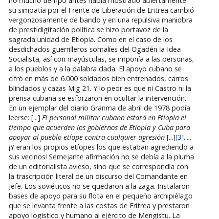
no mucho tiempo antes había mostrado abiertamente
su simpatía por el Frente de Liberación de Eritrea cambió
vergonzosamente de bando y en una repulsiva maniobra
de prestidigitación política se hizo portavoz de la
sagrada unidad de Etiopía. Como en el caso de los
desdichados guerrilleros somalíes del Ogadén la Idea
Socialista, así con mayúsculas, se imponía a las personas,
a los pueblos y a la palabra dada. El apoyo cubano se
cifró en más de 6.000 soldados bien entrenados, carros
blindados y cazas Mig 21. Y lo peor es que ni Castro ni la
prensa cubana se esforzaron en ocultar la intervención.
En un ejemplar del diario Granma de abril de 1978 podía
leerse: [...]
El personal militar cubano estará en Etiopía el
tiempo que acuerden los gobiernos de Etiopía y Cuba para
apoyar al pueblo etíope contra cualquier agresión
[...]
[3]
.....
¡Y eran los propios etíopes los que estaban agrediendo a
sus vecinos! Semejante afirmación no se debía a la pluma
de un editorialista avieso, sino que se correspondía con
la trascripción literal de un discurso del Comandante en
Jefe. Los soviéticos no se quedaron a la zaga. Instalaron
bases de apoyo para su flota en el pequeño archipiélago
que se levanta frente a las costas de Eritrea y prestaron
apoyo logístico y humano al ejército de Mengistu. La