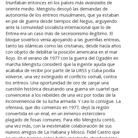
triunfaban entonces en los países más
avanzados
de
oriente medio. Mengistu desoyó las demandas de
autonomía de los eritreos musulmanes, que ya estaban
en pie de guerra desde tiempos del Negus, arguyendo
ante la comunidad socialista internacional que lo de
Eritrea era un caso más de secesionismo ilegítimo. El
bloque soviético venía apoyando a las guerrillas eritreas,
tanto las islámicas como las cristianas, desde hacía años
con objeto de debilitar la posición americana en el mar
Rojo. En el verano de 1977 con la guerra del Ogadén en
marcha Mengistu consideró que la ingente ayuda que
acababa de recibir por parte de la URSS y Cuba podía
volverse, una vez extinguido el conflicto somalí, contra
los eritreos. Una oportunidad de oro de zanjar una
cuestión histórica desatando una guerra sin cuartel que
convenciese a los rebeldes de una vez por todas de la
inconveniencia de su lucha armada. Y casi lo consigue. La
ofensiva, que dio comienzo en 1977, dejó la región
convertida en un erial, en un inmenso estercolero
plagado de fosas comunes. Para ello Mengistu contó,
una vez más, con la inestimable colaboración de sus
nuevos amigos de La Habana y Moscú. Fidel Castro que