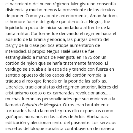
el nacimiento del nuevo régimen. Mengistu no consentía
disidencia y mucho menos la proveniente de los círculos
de poder. Como ya apunté anteriormente, Aman Andom,
el hombre fuerte del golpe que derrocó al Negus, fue
liquidado a poco de iniciar su andadura al frente de la
junta militar. Conforme fue derivando el régimen hacia el
absurdo de la tiranía genocida, las purgas dentro del
Derg
y de la clase política etíope aumentaron de
intensidad. El propio Negus Hailé Selassie fue
estrangulado a manos de Mengistu en 1975 con un
cordón de nylon que se haría tristemente famoso. El
verdugo se situaba a la espalda y tirando con fuerza en
sentido opuesto de los cabos del cordón rompía la
tráquea al reo que fenecía en la peor de las asfixias.
Liberales, tradicionalistas del régimen anterior, líderes del
cristianismo copto o ex camaradas revolucionarios.....,
muchas fueron las personalidades que sucumbieron a la
llamada
Pajarita de Mengistu
. Otros eran brutalmente
torturados hasta la muerte y tras ello expuestos como
guiñapos humanos en las calles de Addis Abeba para
edificación y aleccionamiento del paseante. Los servicios
secretos del bloque socialista contribuyeron de manera