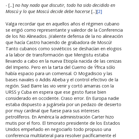
- [...]
no hay nada que discutir, todo ha sido decidido en
Moscú y lo que Moscú decide debe hacerse
[...]
[2]
Valga recordar que en aquellos años el régimen cubano
se erigió como representante y valedor de la Conferencia
de los No Alineados. ¡Valiente defensa de la no alineación
que hacía Castro haciendo de grabadora de Moscú!
Tanto cubanos como soviéticos se deshacían en elogios
a la labor de transformación que Mengistu estaba
llevando a cabo en la nueva Etiopía nacida de las cenizas
del Imperio. Pero en la tarta del Cuerno de Ýfrica sólo
había espacio para un comensal. O Mogadiscio y las
bases navales o Addis Abeba y el control efectivo de la
región. Siad Barre las vio venir y cortó amarras con la
URSS y Cuba en espera que ese gesto fuese bien
considerado en occidente. Craso error. En Europa nadie
estaba dispuesto a jugársela por un pedazo de desierto
por muy cardinal que fuese para sus intereses
petrolíferos. En América la administración Carter hizo
mutis por el foro. El timorato presidente de los Estados
Unidos empeñado en negociarlo todo propuso una
conferencia multilateral para resolver pacíficamente el