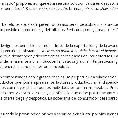
l mercado" propone, aunque ésta sea una solución caída en desuso, 
os beneficios".
Deben tenerse en cuenta
, braman,
otras consideracion
s "beneficios sociales"(que en todo caso serán descubiertos, aprec
imposible reconocerlos y delimitarlos. Sería una pura y dura profesió
denigra los beneficios como un fruto de la explotación y de la avarici
uprimirlos u obviarlos.
La empresa pública no debe buscar el beneficio
e que desatender y despreciar las necesidades de los individuos. La 
onde llanamente a una inducción fantasiosa y a una interpretación 
o general, a conclusiones preconcebidas.
 compensadas con ingresos fiscales, se perpetúa una dilapidación d
ductos que, por emplearse los factores productivos en el dispendi
s con mayor ahínco por los individuos se tornan irrealizables. En r
 bienes y servicios. No es ya la oferta la que debe postrarse ante 
a oferta ciega y despótica. La soberanía del consumidor desaparece
Cuando la provisión de bienes y servicios tiene lugar por vías ajena