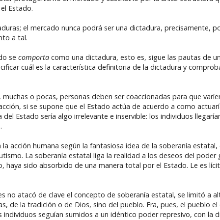
 el Estado.
aduras; el mercado nunca podrá ser una dictadura, precisamente, po
to a tal.
ado se
comporta
como una dictadura, esto es, sigue las pautas de un
ficar cuál es la característica definitoria de la dictadura y comprob
s, muchas o pocas, personas deben ser coaccionadas para que varí
oacción, si se supone que el Estado actúa de acuerdo a como actuar
 Estado sería algo irrelevante e inservible: los individuos llegaría
.
la acción humana según la fantasiosa idea de la soberanía estatal, 
tismo. La soberanía estatal liga la realidad a los deseos del poder
ho, haya sido absorbido de una manera total por el Estado. Le es líc
es no atacó de clave el concepto de soberanía estatal, se limitó a al
 de la tradición o de Dios, sino del pueblo. Era, pues, el pueblo el
individuos seguían sumidos a un idéntico poder represivo, con la d