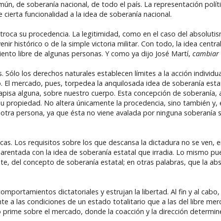
n, de soberanía nacional, de todo el país. La representación políti
cierta funcionalidad a la idea de soberanía nacional.
, troca su procedencia. La legitimidad, como en el caso del absolut
nir histórico o de la simple victoria militar. Con todo, la idea centra
ento libre de algunas personas. Y como ya dijo José Martí,
cambiar 
. Sólo los derechos naturales establecen límites a la acción individu
o. El mercado, pues, torpedea la anquilosada idea de soberanía est
sa alguna, sobre nuestro cuerpo. Esta concepción de soberanía, a d
a su propiedad. No altera únicamente la procedencia, sino también y, 
a otra persona, ya que ésta no viene avalada por ninguna soberanía s
as. Los requisitos sobre los que descansa la dictadura no se ven, e
arentada con la idea de soberanía estatal que irradia. Lo mismo pu
te, del concepto de soberanía estatal; en otras palabras, que la ab
 comportamientos dictatoriales y estrujan la libertad. Al fin y al cabo
 a las condiciones de un estado totalitario que a las del libre me
prime sobre el mercado, donde la coacción y la dirección determine