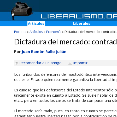
Artículos
Liberales
Portada
»
Artículos
»
Economía
»
Dictadura del mercado: contradicti
Dictadura del mercado: contradi
Por
Juan Ramón Rallo Julián
Recomendar a un amigo
Imprimir
Los furibundos defensores del mastodóntico intervencioni
que es el Estado quien realmente garantiza la libertad al i
Es curioso que los defensores del Estado interventor sólo 
únicamente existe en cuanto a Estado. Se suele hablar de d
etc..., pero en todos los casos se trata de comparar una si
El mercado sería malo, pues, en tanto en cuanto se parecier
garantizar nuestra libertad pasan por la contradicción de 