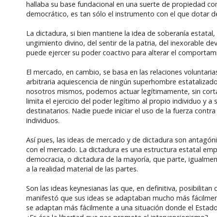
hallaba su base fundacional en una suerte de propiedad comú
democrático, es tan sólo el instrumento con el que dotar de 
La dictadura, si bien mantiene la idea de soberanía estatal
ungimiento divino, del sentir de la patria, del inexorable deve
puede ejercer su poder coactivo para alterar el comportami
El mercado, en cambio, se basa en las relaciones voluntarias
arbitraria aquiescencia de ningún superhombre estatalizad
nosotros mismos, podemos actuar legítimamente, sin cortapi
limita el ejercicio del poder legítimo al propio individuo y 
destinatarios. Nadie puede iniciar el uso de la fuerza contr
individuos.
Así pues, las ideas de mercado y de dictadura son antagónic
con el mercado. La dictadura es una estructura estatal emp
democracia, o dictadura de la mayoría, que parte, igualmen
a la realidad material de las partes.
Son las ideas keynesianas las que, en definitiva, posibilitan
manifestó que sus ideas se adaptaban mucho más fácilmente
se adaptan más fácilmente a una situación donde el Estado 