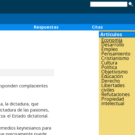
o
Respuestas
Citas
Artículos
Economía
Desarrollo
Empleo
Pensamiento
Cristianismo
Cultura
Política
Objetivismo
Educación
Derecho
Libertades
responden complacientes
civiles
Refutaciones
Propiedad
intelectual
a, la dictadura, que
ictadura de las pasiones,
a: el Estado dictatorial.
 remedios keynesianos para
a que precisamente puede