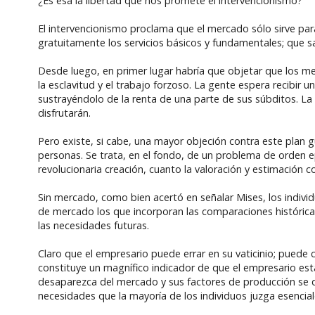
¿Es ésa la libertad que nos promete el intervencionismo?
El intervencionismo proclama que el mercado sólo sirve par
gratuitamente los servicios básicos y fundamentales; que s
Desde luego, en primer lugar habría que objetar que los me
la esclavitud y el trabajo forzoso. La gente espera recibir
sustrayéndolo de la renta de una parte de sus súbditos. La
disfrutarán.
Pero existe, si cabe, una mayor objeción contra este plan g
personas. Se trata, en el fondo, de un problema de orden ep
revolucionaria creación, cuanto la valoración y estimación c
Sin mercado, como bien acertó en señalar Mises, los indiv
de mercado los que incorporan las comparaciones históricas
las necesidades futuras.
Claro que el empresario puede errar en su vaticinio; puede
constituye un magnífico indicador de que el empresario está
desaparezca del mercado y sus factores de producción se di
necesidades que la mayoría de los individuos juzga esencial