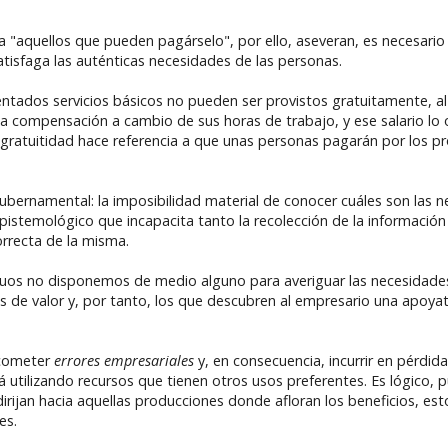
a "aquellos que pueden pagárselo", por ello, aseveran, es necesari
atisfaga las auténticas necesidades de las personas.
ntados servicios básicos no pueden ser provistos gratuitamente, al
 una compensación a cambio de sus horas de trabajo, y ese salario lo
 gratuitidad hace referencia a que unas personas pagarán por los p
ubernamental: la imposibilidad material de conocer cuáles son las n
istemológico que incapacita tanto la recolección de la información 
orrecta de la misma.
iduos no disponemos de medio alguno para averiguar las necesidade
 de valor y, por tanto, los que descubren al empresario una apoyat
 cometer
errores empresariales
y, en consecuencia, incurrir en pérdid
 utilizando recursos que tienen otros usos preferentes. Es lógico, 
rijan hacia aquellas producciones donde afloran los beneficios, est
es.