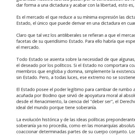
dar forma a una dictadura y acabar con la libertad, esto es,
Es el mercado el que reduce a su mínima expresión las dict
Estado, el único que puede derivar en una dictadura en cuan
Claro que tal vez los antiliberales se refieran a que el merc
facetas de su queridísimo Estado. Para ello habría que especi
el mercado.
Todo Estado se asienta sobre la necesidad de que alguna
el deseado por los políticos. Si el Estado no comportara c
miembros que engloba y domina, simplemente la existencia del
sin Estado. Pero, a todas luces, ese extremo no se sostiene
El Estado posee el poder legítimo para cambiar de rumbo a 
acuñada por Bodino que sirvió de apoyatura moral al absolu
desde el Renacimiento, la ciencia del "deber ser", el Derec
ideal del mundo porque tiene soberanía.
La evolución histórica y de las ideas políticas preponderant
soberanía ya no procedía, como en las monarquías absolutas,
coaccionar determinadas partes de su cuerpo conjunto. Los 