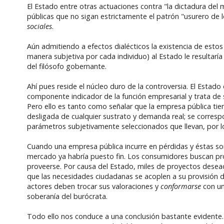
El Estado entre otras actuaciones contra "la dictadura de
públicas que no sigan estrictamente el patrón "usurero de l
sociales
.
Aún admitiendo a efectos dialécticos la existencia de esto
manera subjetiva por cada individuo) al Estado le resultaría 
del filósofo gobernante.
Ahí pues reside el núcleo duro de la controversia. El Estado 
componente indicador de la función empresarial y trata de s
Pero ello es tanto como señalar que la empresa pública tien
desligada de cualquier sustrato y demanda real; se corresp
parámetros subjetivamente seleccionados que llevan, por l
Cuando una empresa pública incurre en pérdidas y éstas son
mercado ya habría puesto fin. Los consumidores buscan pro
proveerse. Por causa del Estado, miles de proyectos deseado
que las necesidades ciudadanas se acoplen a su provisión de
actores deben trocar sus valoraciones y
conformarse
con un
soberanía del burócrata.
Todo ello nos conduce a una conclusión bastante evidente. 