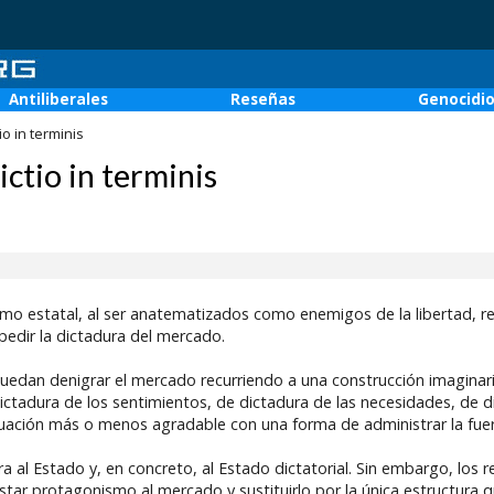
Antiliberales
Reseñas
Genocidi
o in terminis
ctio in terminis
smo estatal, al ser anatematizados como enemigos de la libertad, 
mpedir la dictadura del mercado.
puedan denigrar el mercado recurriendo a una construcción imaginari
ictadura de los sentimientos, de dictadura de las necesidades, de d
tuación más o menos agradable con una forma de administrar la fuerz
a al Estado y, en concreto, al Estado dictatorial. Sin embargo, los
restar protagonismo al mercado y sustituirlo por la única estructur