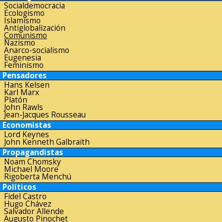
Socialdemocracia
Ecologismo
Islamismo
Antiglobalización
Comunismo
Nazismo
Anarco-socialismo
Eugenesia
Feminismo
Pensadores
Hans Kelsen
Karl Marx
Platón
John Rawls
Jean-Jacques Rousseau
Economistas
Lord Keynes
John Kenneth Galbraith
Propagandistas
Noam Chomsky
Michael Moore
Rigoberta Menchú
Políticos
Fidel Castro
Hugo Chávez
Salvador Allende
Augusto Pinochet