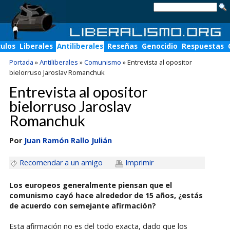
culos
Liberales
Antiliberales
Reseñas
Genocidio
Respuestas
Portada
»
Antiliberales
»
Comunismo
»
Entrevista al opositor
bielorruso Jaroslav Romanchuk
Entrevista al opositor
bielorruso Jaroslav
Romanchuk
Por
Juan Ramón Rallo Julián
Recomendar a un amigo
Imprimir
Los europeos generalmente piensan que el
comunismo cayó hace alrededor de 15 años, ¿estás
de acuerdo con semejante afirmación?
Esta afirmación no es del todo exacta, dado que los