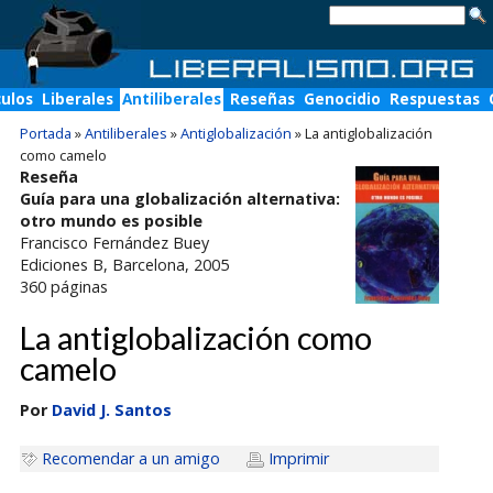
culos
Liberales
Antiliberales
Reseñas
Genocidio
Respuestas
Portada
»
Antiliberales
»
Antiglobalización
»
La antiglobalización
como camelo
Reseña
Guía para una globalización alternativa:
otro mundo es posible
Francisco Fernández Buey
Ediciones B
, Barcelona, 2005
360
páginas
La antiglobalización como
camelo
Por
David J. Santos
Recomendar a un amigo
Imprimir