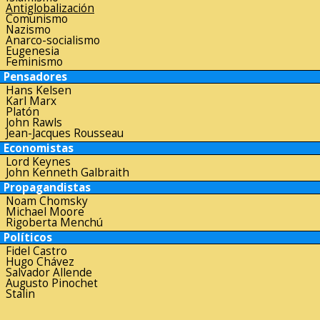
Antiglobalización
Comunismo
Nazismo
Anarco-socialismo
Eugenesia
Feminismo
Pensadores
Hans Kelsen
Karl Marx
Platón
John Rawls
Jean-Jacques Rousseau
Economistas
Lord Keynes
John Kenneth Galbraith
Propagandistas
Noam Chomsky
Michael Moore
Rigoberta Menchú
Políticos
Fidel Castro
Hugo Chávez
Salvador Allende
Augusto Pinochet
Stalin