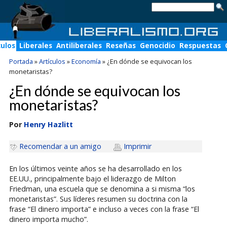
culos
Liberales
Antiliberales
Reseñas
Genocidio
Respuestas
Portada
»
Artículos
»
Economía
»
¿En dónde se equivocan los
monetaristas?
¿En dónde se equivocan los
monetaristas?
Por
Henry Hazlitt
Recomendar a un amigo
Imprimir
En los últimos veinte años se ha desarrollado en los
EE.UU., principalmente bajo el liderazgo de Milton
Friedman, una escuela que se denomina a si misma “los
monetaristas”. Sus líderes resumen su doctrina con la
frase “El dinero importa” e incluso a veces con la frase “El
dinero importa mucho”.