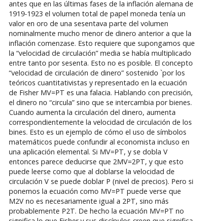
antes que en las últimas fases de la inflación alemana de
1919-1923 el volumen total de papel moneda tenía un
valor en oro de una sesentava parte del volumen
nominalmente mucho menor de dinero anterior a que la
inflación comenzase. Esto requiere que supongamos que
la “velocidad de circulación” media se había multiplicado
entre tanto por sesenta. Esto no es posible. El concepto
“velocidad de circulación de dinero” sostenido `por los
teóricos cuantitativistas y representado en la ecuación
de Fisher MV=PT es una falacia. Hablando con precisión,
el dinero no “circula” sino que se intercambia por bienes.
Cuando aumenta la circulación del dinero, aumenta
correspondientemente la velocidad de circulación de los
bines. Esto es un ejemplo de cómo el uso de símbolos
matemáticos puede confundir al economista incluso en
una aplicación elemental. Si MV=PT, y se dobla V
entonces parece deducirse que 2MV=2PT, y que esto
puede leerse como que al doblarse la velocidad de
circulación V se puede doblar P (nivel de precios). Pero si
ponemos la ecuación como MV=PT puede verse que
M2V no es necesariamente igual a 2PT, sino más
probablemente P2T. De hecho la ecuación MV=PT no
significa lo que Fisher y sus discípulos creen que significa.