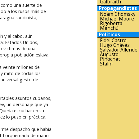
Galbraith
o como una suerte de
Propagandistas
ado a los rusos más de
Noam Chomsky
caragua sandinista,
Michael Moore
Rigoberta
Menchú
Políticos
in y al cabo, aún
Fidel Castro
ra: Estados Unidos,
Hugo Chávez
mo víctimas de una
Salvador Allende
Augusto
 propia población eslava.
Pinochet
Stalin
s veinte millones de
 y mito de todas los
 universal gesto de
evitables asuntos cubanos,
lev, un personaje que ya
 Quería escuchar en su
ez lo puso en práctica.
enorme despacho que había
, el Torquemada de mano