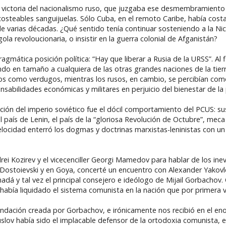
a victoria del nacionalismo ruso, que juzgaba ese desmembramient
costeables sanguijuelas. Sólo Cuba, en el remoto Caribe, había cost
o de varias décadas. ¿Qué sentido tenía continuar sosteniendo a la Ni
gola revoloucionaria, o insistir en la guerra colonial de Afganistán?
gmática posición política: “Hay que liberar a Rusia de la URSS”. Al f
ndo en tamaño a cualquiera de las otras grandes naciones de la tier
ticos como verdugos, mientras los rusos, en cambio, se percibían co
nsabilidades económicas y militares en perjuicio del bienestar de la
ción del imperio soviético fue el dócil comportamiento del PCUS: su
l país de Lenin, el país de la “gloriosa Revolución de Octubre”, meca
velocidad enterró los dogmas y doctrinas marxistas-leninistas con un
drei Kozirev y el vicecenciller Georgi Mamedov para hablar de los in
en Dostoievski y en Goya, concerté un encuentro con Alexander Yakov
dá y tal vez el principal consejero e ideólogo de Mijail Gorbachov.
había liquidado el sistema comunista en la nación que por primera v
undación creada por Gorbachov, e irónicamente nos recibió en el 
Suslov había sido el implacable defensor de la ortodoxia comunista