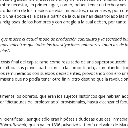
hombre necesita, en primer lugar, comer, beber, tener un techo y ves
 la producción de los medios de vida inmediatos, materiales y, por cons
una época es la base a partir de la cual se han desarrollado las ins
as religiosas de los hombres y con arreglo a la cual deben, por tanto, 
ca que mueve el actual modo de producción capitalista y la sociedad b
mas, mientras que todas las investigaciones anteriores, tanto las de 
blas”.
crisis final del capitalismo como resultado de una superproducción 
 ocultaba sus planes particulares a la competencia, acumulando sto
os remunerados con sueldos decrecientes, provocando con ello un
 miseria que no podía tener otro fin ni otro destino que la revolució
mente los obreros, que eran los sujetos históricos que habrían adq
 por “dictaduras del proletariado” provisionales, hasta alcanzar el 
ían “científicas”, aunque sólo eran hipótesis dudosas que casi inme
m-Bawerk, quien ya en 1896 pulverizó la teoría del valor de Marx