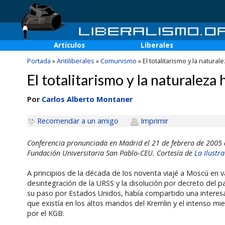
Artículos
Liberales
Portada
»
Antiliberales
»
Comunismo
»
El totalitarismo y la natu
El totalitarismo y la naturale
Por
Carlos Alberto Montaner
Recomendar a un amigo
Imprimir
Conferencia pronunciada en Madrid el 21 de febrero de 2005 d
Fundación Universitaria San Pablo-CEU
. Cortesía de
La Ilustr
A principios de la década de los noventa viajé a Moscú en 
desintegración de la URSS y la disolución por decreto del p
su paso por Estados Unidos, había compartido una interesa
que existía en los altos mandos del Kremlin y el intenso mie
por el KGB.