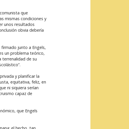
a comunista que
las mismas condiciones y
er unos resultados
onclusión obvia debería
, firmado junto a Engels,
es un problema teórico,
a terrenalidad de su
colástico”.
ivada y planificar la
ta, equitativa, feliz, en
ue ni siquiera serían
ltruismo capaz de
conómico, que Engels
umana: el hecho, tan