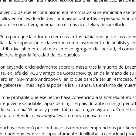
a en el acopio de información económica o en las predicciones de lo
onvenció de que el comunismo era reformable si se eliminaba ese
e allí y entonces donde dos comunistas patriotas se persuadieron d
o se convirtiera, además, en el más rico, feliz y desarrollado.
 Pero para que la reforma diera sus frutos había que quitar las cadenas
alias, la recuperación de la verdad como instrumento de análisis y cor
ia distributiva inherentes al marxismo se agregaba la libertad, el com
 para lograr la felicidad de los pueblos.
ron cayendo ordenadamente sobre la mesa: tras la muerte de Brez
te, ex jefe del KGB y amigo de Gorbachov, quien de la mano de su
Pero en 1984 murió Andropov y, en lo que parecía ser un retroceso, 
e gabinete–, mas llegó al poder a los 74 años, ya enfermo de muert
s muy probable que ese hecho haya convencido a la
nomenklatura
so
nte joven y saludable capaz de dirigir el país durante un largo perio
nde. Sólo tenía 53 años y proyectaba una imagen vigorosa. Con él tr
da para defender el
novomyshlenie
, o nuevo pensamiento.
achov comenzó por continuar las reformas emprendidas por Androp
cio, dado que este vicio supuestamente debilitaba la capacidad prod