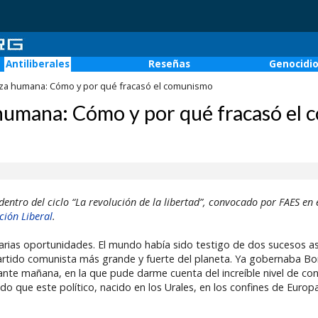
Antiliberales
Reseñas
Genocidi
raleza humana: Cómo y por qué fracasó el comunismo
za humana: Cómo y por qué fracasó el
entro del ciclo “La revolución de la libertad”, convocado por FAES en 
ación Liberal
.
varias oportunidades. El mundo había sido testigo de dos sucesos a
artido comunista más grande y fuerte del planeta. Ya gobernaba Bori
nte mañana, en la que pude darme cuenta del increíble nivel de con
do que este político, nacido en los Urales, en los confines de Europ