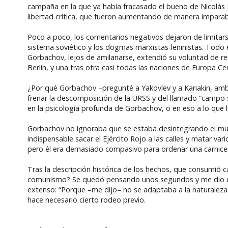
campaña en la que ya había fracasado el bueno de Nicolás II
libertad crítica, que fueron aumentando de manera imparab
Poco a poco, los comentarios negativos dejaron de limitar
sistema soviético y los dogmas marxistas-leninistas. Todo
Gorbachov, lejos de amilanarse, extendió su voluntad de r
Berlín, y una tras otra casi todas las naciones de Europa 
¿Por qué Gorbachov –pregunté a Yakovlev y a Kariakin, am
frenar la descomposición de la URSS y del llamado “campo 
en la psicología profunda de Gorbachov, o en eso a lo que 
Gorbachov no ignoraba que se estaba desintegrando el mun
indispensable sacar el Ejército Rojo a las calles y matar v
pero él era demasiado compasivo para ordenar una carnice
Tras la descripción histórica de los hechos, que consumió cas
comunismo? Se quedó pensando unos segundos y me dio un
extenso: “Porque –me dijo– no se adaptaba a la naturaleza
hace necesario cierto rodeo previo.