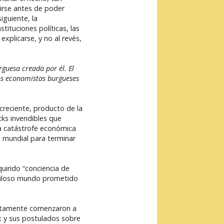
tirse antes de poder
iguiente, la
tituciones políticas, las
explicarse, y no al revés,
urguesa creada por él.
El
los economistas burgueses
creciente, producto de la
cks invendibles que
a catástrofe económica
n mundial para terminar
uirido “conciencia de
fabuloso mundo prometido
diatamente comenzaron a
 y sus postulados sobre