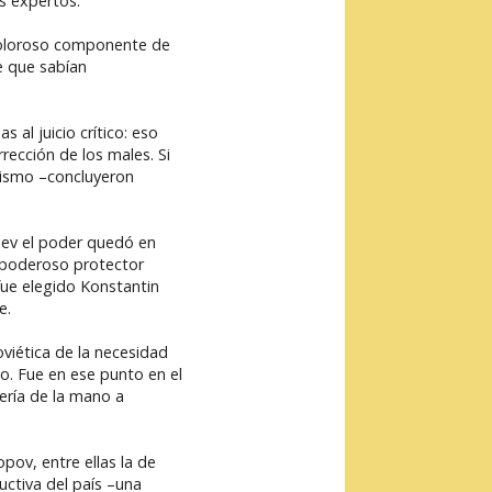
s expertos.
 doloroso componente de
e que sabían
 al juicio crítico: eso
rección de los males. Si
unismo –concluyeron
nev el poder quedó en
 poderoso protector
fue elegido Konstantin
e.
viética de la necesidad
do. Fue en ese punto en el
aería de la mano a
ov, entre ellas la de
uctiva del país –una