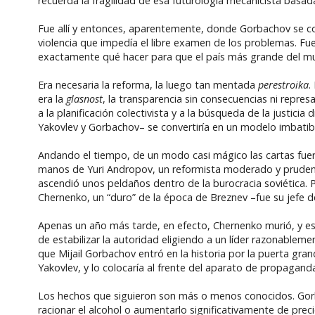
recuerda la fragilidad de esa futurología mecanicista basad
Fue allí y entonces, aparentemente, donde Gorbachov se c
violencia que impedía el libre examen de los problemas. Fu
exactamente qué hacer para que el país más grande del mund
Era necesaria la reforma, la luego tan mentada
perestroika
.
era la
glasnost
, la transparencia sin consecuencias ni repres
a la planificación colectivista y a la búsqueda de la justic
Yakovlev y Gorbachov– se convertiría en un modelo imbatible
Andando el tiempo, de un modo casi mágico las cartas fue
manos de Yuri Andropov, un reformista moderado y pruden
ascendió unos peldaños dentro de la burocracia soviética. 
Chernenko, un “duro” de la época de Breznev –fue su jefe d
Apenas un año más tarde, en efecto, Chernenko murió, y e
de estabilizar la autoridad eligiendo a un líder razonableme
que Mijail Gorbachov entró en la historia por la puerta gra
Yakovlev, y lo colocaría al frente del aparato de propagan
Los hechos que siguieron son más o menos conocidos. Gorb
racionar el alcohol o aumentarlo significativamente de pre