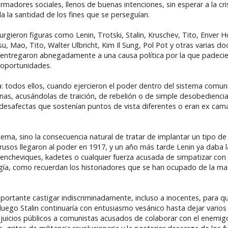
madores sociales, llenos de buenas intenciones, sin esperar a la crisi
ada la santidad de los fines que se perseguían.
X surgieron figuras como Lenin, Trotski, Stalin, Kruschev, Tito, Enver
u, Mao, Tito, Walter Ulbricht, Kim Il Sung, Pol Pot y otras varias do
 entregaron abnegadamente a una causa política por la que padeci
s oportunidades.
: todos ellos, cuando ejercieron el poder dentro del sistema comunis
as, acusándolas de traición, de rebelión o de simple desobediencia,
desafectas que sostenían puntos de vista diferentes o eran ex c
stema, sino la consecuencia natural de tratar de implantar un tipo de
 rusos llegaron al poder en 1917, y un año más tarde Lenin ya daba 
 mencheviques, kadetes o cualquier fuerza acusada de simpatizar con
ergía, como recuerdan los historiadores que se han ocupado de la m
mportante castigar indiscriminadamente, incluso a inocentes, para qu
 luego Stalin continuaría con entusiasmo vesánico hasta dejar vario
 juicios públicos a comunistas acusados de colaborar con el enemigo