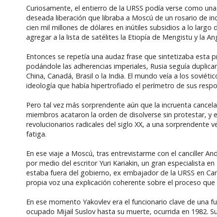
Curiosamente, el entierro de la URSS podía verse como un
deseada liberación que libraba a Moscú de un rosario de in
cien mil millones de dólares en inútiles subsidios a lo larg
agregar a la lista de satélites la Etiopía de Mengistu y la An
Entonces se repetía una audaz frase que sintetizaba esta pra
podándole las adherencias imperiales, Rusia seguía duplica
China, Canadá, Brasil o la India. El mundo veía a los sovié
ideología que había hipertrofiado el perímetro de sus respo
Pero tal vez más sorprendente aún que la incruenta cancela
miembros acataron la orden de disolverse sin protestar, y e
revolucionarios radicales del siglo XX, a una sorprendente 
fatiga.
En ese viaje a Moscú, tras entrevistarme con el canciller An
por medio del escritor Yuri Kariakin, un gran especialista 
estaba fuera del gobierno, ex embajador de la URSS en Cana
propia voz una explicación coherente sobre el proceso que 
En ese momento Yakovlev era el funcionario clave de una f
ocupado Mijail Suslov hasta su muerte, ocurrida en 1982. 