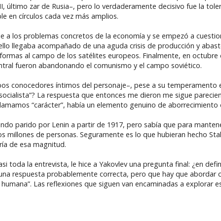
, último zar de Rusia–, pero lo verdaderamente decisivo fue la tole
le en círculos cada vez más amplios.
se a los problemas concretos de la economía y se empezó a cuestion
 ello llegaba acompañado de una aguda crisis de producción y abas
eformas al campo de los satélites europeos. Finalmente, en octubre
Central fueron abandonando el comunismo y el campo soviético.
bos conocedores íntimos del personaje–, pese a su temperamento e
socialista”? La respuesta que entonces me dieron me sigue parecie
llamamos “carácter”, había un elemento genuino de aborrecimiento de
do parido por Lenin a partir de 1917, pero sabía que para mantene
arios millones de personas. Seguramente es lo que hubieran hecho Sta
ría de esa magnitud.
i toda la entrevista, le hice a Yakovlev una pregunta final: ¿en defin
a respuesta probablemente correcta, pero que hay que abordar c
 humana”. Las reflexiones que siguen van encaminadas a explorar e