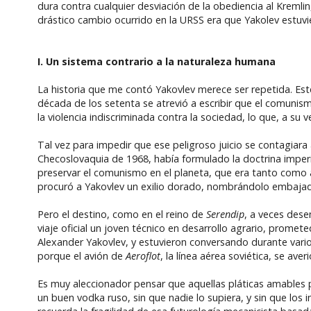
dura contra cualquier desviación de la obediencia al Kremlin,
drástico cambio ocurrido en la URSS era que Yakolev estuv
I. Un sistema contrario a la naturaleza humana
La historia que me contó Yakovlev merece ser repetida. Est
década de los setenta se atrevió a escribir que el comunism
la violencia indiscriminada contra la sociedad, lo que, a su
Tal vez para impedir que ese peligroso juicio se contagiar
Checoslovaquia de 1968, había formulado la doctrina imperi
preservar el comunismo en el planeta, que era tanto como asi
procuró a Yakovlev un exilio dorado, nombrándolo embajador
Pero el destino, como en el reino de
Serendip
, a veces dese
viaje oficial un joven técnico en desarrollo agrario, promet
Alexander Yakovlev, y estuvieron conversando durante vario
porque el avión de
Aeroflot
, la línea aérea soviética, se av
Es muy aleccionador pensar que aquellas pláticas amables
un buen vodka ruso, sin que nadie lo supiera, y sin que lo