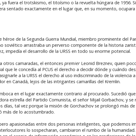
 ya fuera el trotskismo, el titoísmo o la revuelta húngara de 1956. Si
iera sentado exactamente en el lugar que, en su momento, ocupara 
e héroe de la Segunda Guerra Mundial, miembro prominente del Parti
o soviético arrastraba un perverso componente de la historia zarista
 vez, impedía el desarrollo de la URSS en todo su enorme potencial.
a a otros camaradas, el entonces
premier
Leonid Breznev, quien poco 
al que le concedía al PCUS el derecho a decidir dónde y cuándo des
gnarle a la URSS el derecho al uso indiscriminado de la violencia a 
 en Canadá, lejos de las intrigantes camarillas del Kremlin.
mboca en el lugar exactamente contrario al procurado. Sucedió que
edora estrella del Partido Comunista, el señor Mijail Gorbachov, y s
s días, tal vez porque la misión de Gorchachov se prolongó más de l
erió más de lo acostumbrado.
 pero apasionadas entre dos personas inteligentes, que podemos 
s interlocutores lo sospecharan, cambiaron el rumbo de la humanida