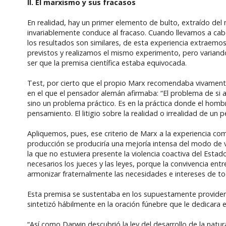
II.
El marxismo y sus fracasos
En realidad, hay un primer elemento de bulto, extraído del 
invariablemente conduce al fracaso. Cuando llevamos a cab
los resultados son similares, de esta experiencia extraemo
previstos y realizamos el mismo experimento, pero variando
ser que la premisa científica estaba equivocada.
Test, por cierto que el propio Marx recomendaba vivamen
en el que el pensador alemán afirmaba: “El problema de si 
sino un problema práctico. Es en la práctica donde el hombre
pensamiento. El litigio sobre la realidad o irrealidad de un
Apliquemos, pues, ese criterio de Marx a la experiencia comu
producción se produciría una mejoría intensa del modo de vid
la que no estuviera presente la violencia coactiva del Estad
necesarios los jueces y las leyes, porque la convivencia e
armonizar fraternalmente las necesidades e intereses de to
Esta premisa se sustentaba en los supuestamente providenci
sintetizó hábilmente en la oración fúnebre que le dedicara
“Así como Darwin descubrió la ley del desarrollo de la natur