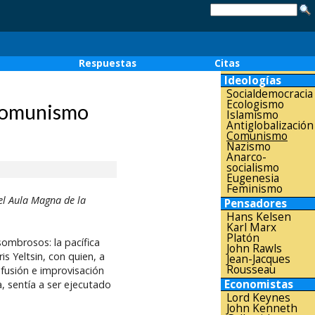
o
Respuestas
Citas
Ideologías
Socialdemocracia
Ecologismo
 comunismo
Islamismo
Antiglobalización
Comunismo
Nazismo
Anarco-
socialismo
Eugenesia
Feminismo
el Aula Magna de la
Pensadores
Hans Kelsen
Karl Marx
Platón
sombrosos: la pacífica
John Rawls
s Yeltsin, con quien, a
Jean-Jacques
Rousseau
fusión e improvisación
Economistas
a, sentía a ser ejecutado
Lord Keynes
John Kenneth