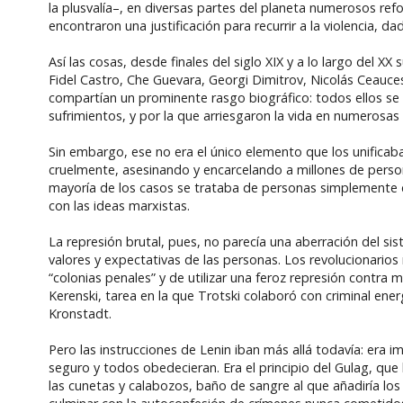
la plusvalía–, en diversas partes del planeta numerosos refor
encontraron una justificación para recurrir a la violencia, d
Así las cosas, desde finales del siglo XIX y a lo largo del X
Fidel Castro, Che Guevara, Georgi Dimitrov, Nicolás Ceauces
compartían un prominente rasgo biográfico: todos ellos se
sufrimientos, y por la que arriesgaron la vida en numerosa
Sin embargo, ese no era el único elemento que los unificaba
cruelmente, asesinando y encarcelando a millones de person
mayoría de los casos se trataba de personas simplemente 
con las ideas marxistas.
La represión brutal, pues, no parecía una aberración del si
valores y expectativas de las personas. Los revolucionarios
“colonias penales” y de utilizar una feroz represión contra
Kerenski, tarea en la que Trotski colaboró con criminal en
Kronstadt.
Pero las instrucciones de Lenin iban más allá todavía: era i
seguro y todos obedecieran. Era el principio del Gulag, que
las cunetas y calabozos, baño de sangre al que añadiría los