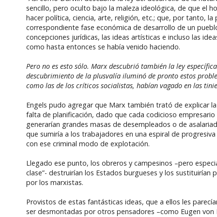
sencillo, pero oculto bajo la maleza ideológica, de que el 
hacer política, ciencia, arte, religión, etc.; que, por tanto,
correspondiente fase económica de desarrollo de un pueblo o 
concepciones jurídicas, las ideas artísticas e incluso las ide
como hasta entonces se había venido haciendo.
Pero no es esto sólo. Marx descubrió también la ley específi
descubrimiento de la plusvalía iluminó de pronto estos proble
como las de los críticos socialistas, habían vagado en las tinie
Engels pudo agregar que Marx también trató de explicar la 
falta de planificación, dado que cada codicioso empresario
generarían grandes masas de desempleados o de asalariad
que sumiría a los trabajadores en una espiral de progresiva
con ese criminal modo de explotación.
Llegado ese punto, los obreros y campesinos –pero especial
clase”- destruirían los Estados burgueses y los sustituirían
por los marxistas.
Provistos de estas fantásticas ideas, que a ellos les parec
ser desmontadas por otros pensadores –como Eugen von Böh