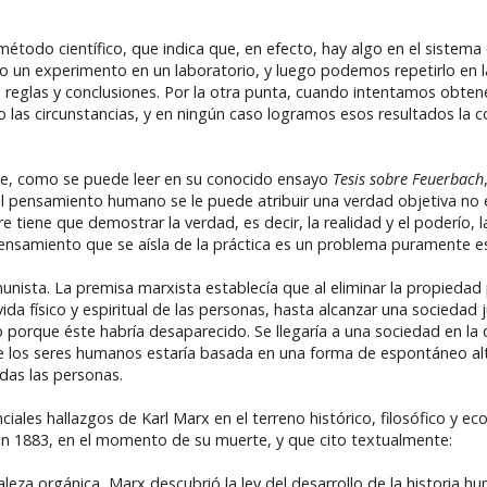
método científico, que indica que, en efecto, hay algo en el sistem
o un experimento en un laboratorio, y luego podemos repetirlo en 
s reglas y conclusiones. Por la otra punta, cuando intentamos obten
 las circunstancias, y en ningún caso logramos esos resultados la c
te, como se puede leer en su conocido ensayo
Tesis sobre Feuerbach
al pensamiento humano se le puede atribuir una verdad objetiva no 
 tiene que demostrar la verdad, es decir, la realidad y el poderío, l
 pensamiento que se aísla de la práctica es un problema puramente es
nista. La premisa marxista establecía que al eliminar la propiedad pr
a físico y espiritual de las personas, hasta alcanzar una sociedad jus
o porque éste habría desaparecido. Se llegaría a una sociedad en la q
ntre los seres humanos estaría basada en una forma de espontáneo a
das las personas.
ales hallazgos de Karl Marx en el terreno histórico, filosófico y e
 en 1883, en el momento de su muerte, y que cito textualmente:
aleza orgánica, Marx descubrió la ley del desarrollo de la historia h